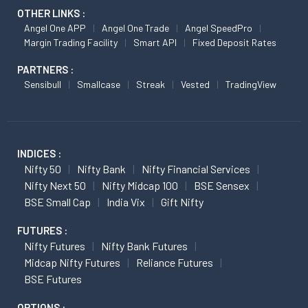
OTHER LINKS :
Angel One APP
Angel One Trade
Angel SpeedPro
Margin Trading Facility
Smart API
Fixed Deposit Rates
PARTNERS :
Sensibull
Smallcase
Streak
Vested
TradingView
INDICES :
Nifty 50
Nifty Bank
Nifty Financial Services
Nifty Next 50
Nifty Midcap 100
BSE Sensex
BSE Small Cap
India Vix
Gift Nifty
FUTURES :
Nifty Futures
Nifty Bank Futures
Midcap Nifty Futures
Reliance Futures
BSE Futures
OPTIONS :