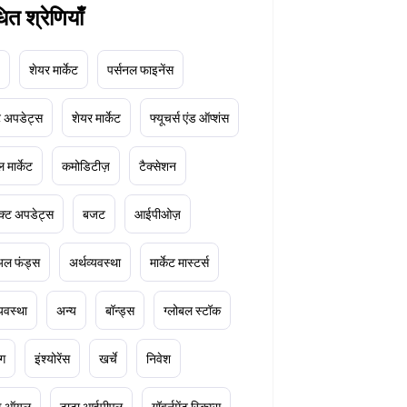
धित श्रेणियाँ
शेयर मार्केट
पर्सनल फाइनेंस
ेट अपडेट्स
शेयर मार्केट
फ्यूचर्स एंड ऑप्शंस
 मार्केट
कमोडिटीज़
टैक्सेशन
क्ट अपडेट्स
बजट
आईपीओज़
ुअल फंड्स
अर्थव्यवस्था
मार्केट मास्टर्स
्यवस्था
अन्य
बॉन्ड्स
ग्लोबल स्टॉक
ंग
इंश्योरेंस
खर्चे
निवेश
ूड ऑयल
टाटा आईपीएल
गॉवर्नमेंट स्किम्स