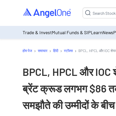
Suggestion will be p
Trade & Invest
Mutual Funds & SIP
Learn
News
P
›
›
›
›
होम पेज
समाचार
हिंदी
स्टॉक्स
BPCL, HPCL और IOC शेयरों की 
BPCL, HPCL और IOC शेयरों
ब्रेंट क्रूड लगभग $86 त
समझौते की उम्मीदों के बीच