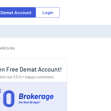
o the input field, the suggestion list will be updated as per the keyw
 Demat Account
Login
मीदों के बीच
n Free Demat Account!
Join our 3.5 Cr+ happy customers