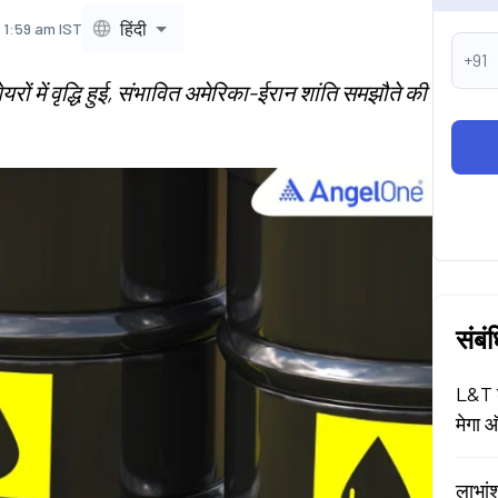
हिंदी
 1:59 am IST
+91
यरों में वृद्धि हुई, संभावित अमेरिका-ईरान शांति समझौते की
संबं
L&T श
मेगा ऑ
लाभां