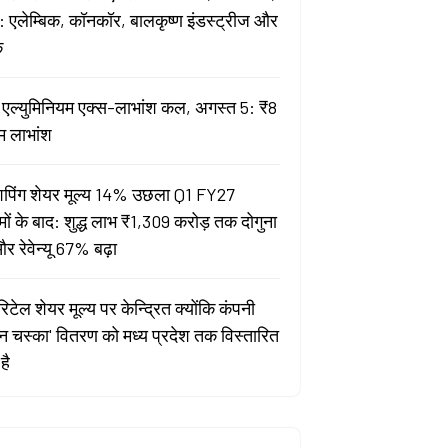
 एलेम्बिक, कॉनकॉर, बालकृष्ण इंडस्ट्रीज और
क
ता एल्युमिनियम एक्स-लाभांश कल, अगस्त 5: ₹8
म लाभांश
पिंग शेयर मूल्य 14% उछला Q1 FY27
मों के बाद: शुद्ध लाभ ₹1,309 करोड़ तक दोगुना
र रेवेन्यू 67% बढ़ा
िटेल शेयर मूल्य पर केन्द्रित क्योंकि कंपनी
यन चस्का' वितरण को मध्य प्रदेश तक विस्तारित
है