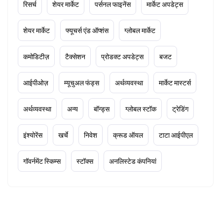
रिसर्च
शेयर मार्केट
पर्सनल फाइनेंस
मार्केट अपडेट्स
शेयर मार्केट
फ्यूचर्स एंड ऑप्शंस
ग्लोबल मार्केट
कमोडिटीज़
टैक्सेशन
प्रोडक्ट अपडेट्स
बजट
आईपीओज़
म्यूचुअल फंड्स
अर्थव्यवस्था
मार्केट मास्टर्स
अर्थव्यवस्था
अन्य
बॉन्ड्स
ग्लोबल स्टॉक
ट्रेडिंग
इंश्योरेंस
खर्चे
निवेश
क्रूड ऑयल
टाटा आईपीएल
गॉवर्नमेंट स्किम्स
स्टॉक्स
अनलिस्टेड कंपनियां