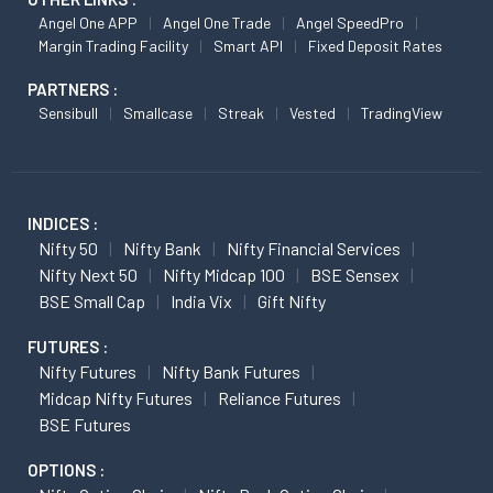
Angel One APP
Angel One Trade
Angel SpeedPro
Margin Trading Facility
Smart API
Fixed Deposit Rates
PARTNERS :
Sensibull
Smallcase
Streak
Vested
TradingView
INDICES :
Nifty 50
Nifty Bank
Nifty Financial Services
Nifty Next 50
Nifty Midcap 100
BSE Sensex
BSE Small Cap
India Vix
Gift Nifty
FUTURES :
Nifty Futures
Nifty Bank Futures
Midcap Nifty Futures
Reliance Futures
BSE Futures
OPTIONS :