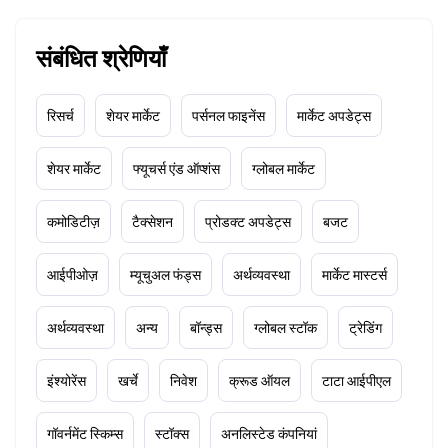
संबंधित श्रेणियाँ
रिसर्च
शेयर मार्केट
पर्सनल फाइनेंस
मार्केट अपडेट्स
शेयर मार्केट
फ्यूचर्स एंड ऑप्शंस
ग्लोबल मार्केट
कमोडिटीज़
टैक्सेशन
प्रोडक्ट अपडेट्स
बजट
आईपीओज़
म्यूचुअल फंड्स
अर्थव्यवस्था
मार्केट मास्टर्स
अर्थव्यवस्था
अन्य
बॉन्ड्स
ग्लोबल स्टॉक
ट्रेडिंग
इंश्योरेंस
खर्चे
निवेश
क्रूड ऑयल
टाटा आईपीएल
गॉवर्नमेंट स्किम्स
स्टॉक्स
अनलिस्टेड कंपनियां