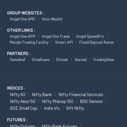
GROUP WEBSITES :
Angel One AMC
Ionic Wealth
OTHER LINKS :
Angel One APP
Angel One Trade
Angel SpeedPro
Margin Trading Facility
Smart API
Fixed Deposit Rates
PARTNERS :
Sensibull
Smallcase
Streak
Vested
TradingView
INDICES :
Nifty 50
Nifty Bank
Nifty Financial Services
Nifty Next 50
Nifty Midcap 100
BSE Sensex
BSE Small Cap
India Vix
Gift Nifty
FUTURES :
Nifty Futures
Nifty Bank Futures