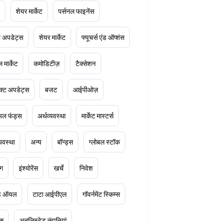
शेयर मार्केट
पर्सनल फाइनेंस
ेट अपडेट्स
शेयर मार्केट
फ्यूचर्स एंड ऑप्शंस
 मार्केट
कमोडिटीज़
टैक्सेशन
क्ट अपडेट्स
बजट
आईपीओज़
ुअल फंड्स
अर्थव्यवस्था
मार्केट मास्टर्स
्यवस्था
अन्य
बॉन्ड्स
ग्लोबल स्टॉक
ंग
इंश्योरेंस
खर्चे
निवेश
ूड ऑयल
टाटा आईपीएल
गॉवर्नमेंट स्किम्स
्स
अनलिस्टेड कंपनियां