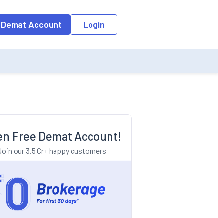
o the input field, the suggestion list will be updated as per the keyw
 Demat Account
Login
n Free Demat Account!
Join our 3.5 Cr+ happy customers