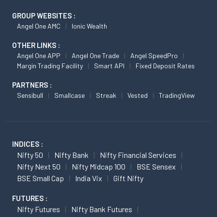
GROUP WEBSITES :
Angel One AMC
Ionic Wealth
OTHER LINKS :
Angel One APP
Angel One Trade
Angel SpeedPro
Margin Trading Facility
Smart API
Fixed Deposit Rates
PARTNERS :
Sensibull
Smallcase
Streak
Vested
TradingView
INDICES :
Nifty 50
Nifty Bank
Nifty Financial Services
Nifty Next 50
Nifty Midcap 100
BSE Sensex
BSE Small Cap
India Vix
Gift Nifty
FUTURES :
Nifty Futures
Nifty Bank Futures