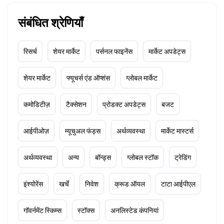
संबंधित श्रेणियाँ
रिसर्च
शेयर मार्केट
पर्सनल फाइनेंस
मार्केट अपडेट्स
शेयर मार्केट
फ्यूचर्स एंड ऑप्शंस
ग्लोबल मार्केट
कमोडिटीज़
टैक्सेशन
प्रोडक्ट अपडेट्स
बजट
आईपीओज़
म्यूचुअल फंड्स
अर्थव्यवस्था
मार्केट मास्टर्स
अर्थव्यवस्था
अन्य
बॉन्ड्स
ग्लोबल स्टॉक
ट्रेडिंग
इंश्योरेंस
खर्चे
निवेश
क्रूड ऑयल
टाटा आईपीएल
गॉवर्नमेंट स्किम्स
स्टॉक्स
अनलिस्टेड कंपनियां