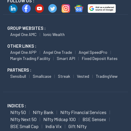
FOLLOW US :
GROUP WEBSITES :
Angel One AMC
Ionic Wealth
OTHER LINKS :
Angel One APP
Angel One Trade
Angel SpeedPro
Margin Trading Facility
Smart API
Fixed Deposit Rates
PARTNERS :
Sensibull
Smallcase
Streak
Vested
TradingView
INDICES :
Nifty 50
Nifty Bank
Nifty Financial Services
Nifty Next 50
Nifty Midcap 100
BSE Sensex
BSE Small Cap
India Vix
Gift Nifty