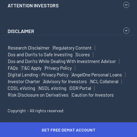
ATTENTION INVESTORS
DISCLAIMER
Research Disclaimer
Regulatory Content
Dos and Don'ts to Safe Investing
Scores
Dos and Don'ts While Dealing With Investment Advisor
FAQs
T&C Apply
Privacy Policy
Digital Lending - Privacy Policy
AngelOne Personal Loans
Investor Charter
Advisory for Investors
NCL Collateral
CDSL eVoting
NSDL eVoting
ODR Portal
Risk Disclosure on Derivatives
Caution for Investors
Copyright - All rights reserved
GET FREE DEMAT ACCOUNT