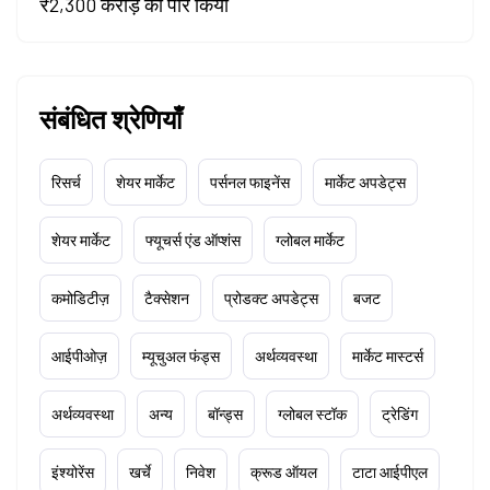
₹2,300 करोड़ को पार किया
संबंधित श्रेणियाँ
रिसर्च
शेयर मार्केट
पर्सनल फाइनेंस
मार्केट अपडेट्स
शेयर मार्केट
फ्यूचर्स एंड ऑप्शंस
ग्लोबल मार्केट
कमोडिटीज़
टैक्सेशन
प्रोडक्ट अपडेट्स
बजट
आईपीओज़
म्यूचुअल फंड्स
अर्थव्यवस्था
मार्केट मास्टर्स
अर्थव्यवस्था
अन्य
बॉन्ड्स
ग्लोबल स्टॉक
ट्रेडिंग
इंश्योरेंस
खर्चे
निवेश
क्रूड ऑयल
टाटा आईपीएल