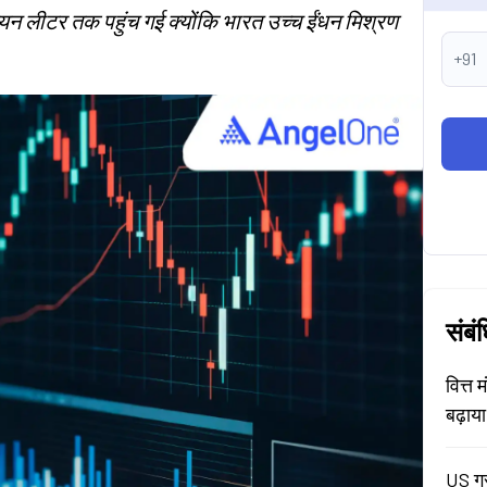
ियन लीटर तक पहुंच गई क्योंकि भारत उच्च ईंधन मिश्रण
+91
संबं
वित्त 
बढ़ाय
US ग्