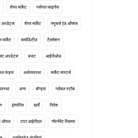
शेयर मार्केट
पर्सनल फाइनेंस
ेट अपडेट्स
शेयर मार्केट
फ्यूचर्स एंड ऑप्शंस
 मार्केट
कमोडिटीज़
टैक्सेशन
क्ट अपडेट्स
बजट
आईपीओज़
ुअल फंड्स
अर्थव्यवस्था
मार्केट मास्टर्स
्यवस्था
अन्य
बॉन्ड्स
ग्लोबल स्टॉक
ंग
इंश्योरेंस
खर्चे
निवेश
ूड ऑयल
टाटा आईपीएल
गॉवर्नमेंट स्किम्स
्स
अनलिस्टेड कंपनियां