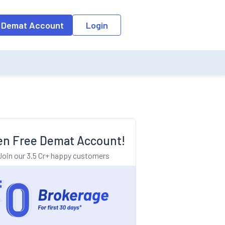
o the input field, the suggestion list will be updated as per the keyw
 Demat Account
Login
n Free Demat Account!
Join our 3.5 Cr+ happy customers