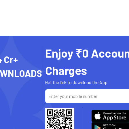
Enjoy ₹0 Accoun
4 Cr+
Charges
OWNLOADS
Get the link to download the App