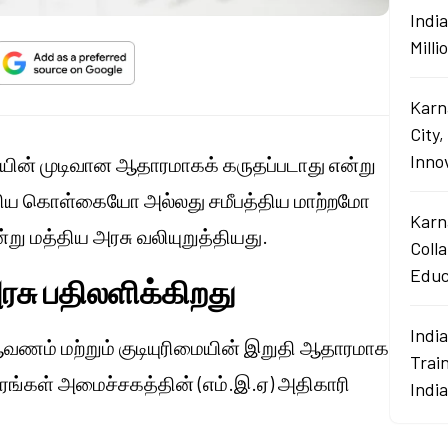
Indi
Mill
Karn
City,
Innov
ிமையின் முடிவான ஆதாரமாகக் கருதப்படாது என்று
புதிய கொள்கையோ அல்லது சமீபத்திய மாற்றமோ
Karn
று மத்திய அரசு வலியுறுத்தியது.
Coll
Educ
ரசு பதிலளிக்கிறது
Indi
வணம் மற்றும் குடியுரிமையின் இறுதி ஆதாரமாக
Train
ரங்கள் அமைச்சகத்தின் (எம்.இ.ஏ) அதிகாரி
Indi