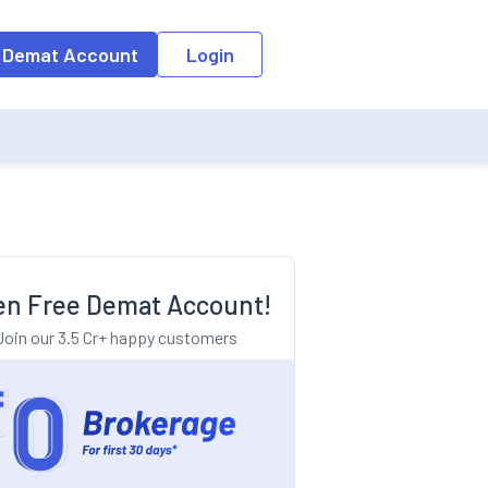
o the input field, the suggestion list will be updated as per the keyw
 Demat Account
Login
n Free Demat Account!
Join our 3.5 Cr+ happy customers