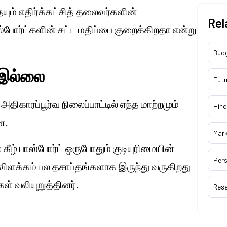
ும் எதிர்க்கட்சித் தலைவர்களின்
Rel
ஸ்போர்ட்களின் சட்ட மதிப்பை குறைக்கிறதா என்று
Bud
 இல்லை
Futu
 அதிகாரப்பூர்வ நிலைப்பாட்டில் எந்த மாற்றமும்
Hind
ன.
Mar
கீழ் பாஸ்போர்ட் ஒருபோதும் குடியுரிமையின்
Pers
ிளக்கம் பல தசாப்தங்களாக இருந்து வருகிறது
கள் வலியுறுத்தினர்.
Res