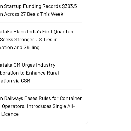
an Startup Funding Records $383.5
ion Across 27 Deals This Week!
ataka Plans India’s First Quantum
 Seeks Stronger US Ties in
ation and Skilling
ataka CM Urges Industry
aboration to Enhance Rural
ation via CSR
an Railways Eases Rules for Container
 Operators, Introduces Single All-
a Licence