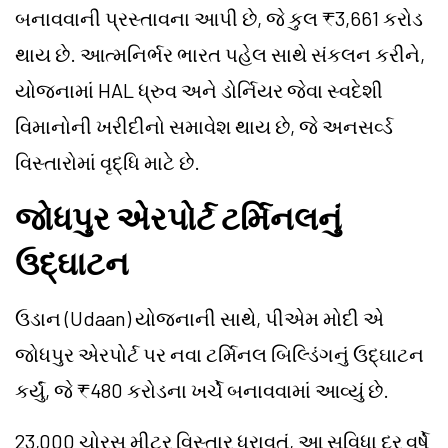
બનાવવાની પ્રસ્તાવના આપી છે, જે કુલ ₹3,661 કરોડ
થાય છે. આત્મનિર્ભર ભારત પહેલ સાથે સંકલન કરીને,
યોજનામાં HAL ધ્રુવ અને ડોર્નિયર જેવા સ્વદેશી
વિમાનોની ખરીદીનો સમાવેશ થાય છે, જે અનસર્વ્ડ
વિસ્તારોમાં વૃદ્ધિ માટે છે.
જોધપુર એરપોર્ટ ટર્મિનલનું
ઉદ્ઘાટન
ઉડાન (Udaan) યોજનાની સાથે, પીએમ મોદી એ
જોધપુર એરપોર્ટ પર નવા ટર્મિનલ બિલ્ડિંગનું ઉદ્ઘાટન
કર્યું, જે ₹480 કરોડના ખર્ચે બનાવવામાં આવ્યું છે.
23,000 ચોરસ મીટર વિસ્તાર ધરાવતું, આ સુવિધા દર વર્ષે