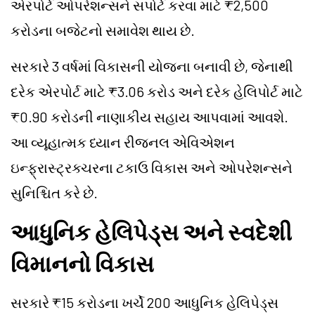
એરપોર્ટ ઓપરેશન્સને સપોર્ટ કરવા માટે ₹2,500
કરોડના બજેટનો સમાવેશ થાય છે.
સરકારે 3 વર્ષમાં વિકાસની યોજના બનાવી છે, જેનાથી
દરેક એરપોર્ટ માટે ₹3.06 કરોડ અને દરેક હેલિપોર્ટ માટે
₹0.90 કરોડની નાણાકીય સહાય આપવામાં આવશે.
આ વ્યૂહાત્મક ધ્યાન રીજનલ એવિએશન
ઇન્ફ્રાસ્ટ્રક્ચરના ટકાઉ વિકાસ અને ઓપરેશન્સને
સુનિશ્ચિત કરે છે.
આધુનિક હેલિપેડ્સ અને સ્વદેશી
વિમાનનો વિકાસ
સરકારે ₹15 કરોડના ખર્ચે 200 આધુનિક હેલિપેડ્સ