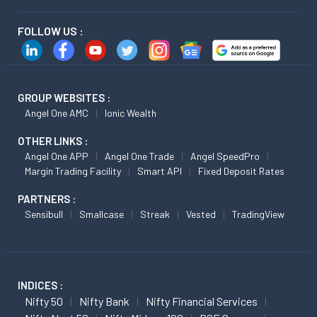
FOLLOW US :
GROUP WEBSITES :
Angel One AMC
Ionic Wealth
OTHER LINKS :
Angel One APP
Angel One Trade
Angel SpeedPro
Margin Trading Facility
Smart API
Fixed Deposit Rates
PARTNERS :
Sensibull
Smallcase
Streak
Vested
TradingView
INDICES :
Nifty 50
Nifty Bank
Nifty Financial Services