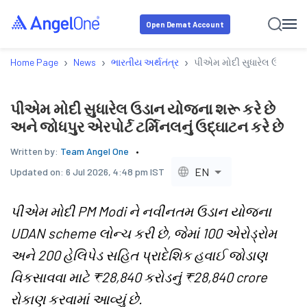
Open Demat Account
›
›
›
Home Page
News
ભારતીય અર્થતંત્ર
પીએમ મોદી સુધારેલ ઉડાન યોજન
પીએમ મોદી સુધારેલ ઉડાન યોજના શરૂ કરે છે
અને જોધપુર એરપોર્ટ ટર્મિનલનું ઉદ્ઘાટન કરે છે
Written by:
Team Angel One
EN
Updated on:
6 Jul 2026, 4:48 pm IST
પીએમ મોદી PM Modi ને નવીનતમ ઉડાન યોજના
UDAN scheme લોન્ચ કરી છે, જેમાં 100 એરોડ્રોમ
અને 200 હેલિપેડ સહિત પ્રાદેશિક હવાઈ જોડાણ
વિકસાવવા માટે ₹28,840 કરોડનું ₹28,840 crore
રોકાણ કરવામાં આવ્યું છે.