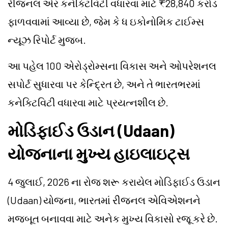
રીજનલ એર કનેક્ટિવિટી વધારવા માટે ₹28,840 કરોડ
ફાળવવામાં આવ્યા છે, જેમ કે ધ ઇકોનોમિક ટાઈમ્સ
ન્યૂઝ રિપોર્ટ મુજબ.
આ પહેલ 100 એરોડ્રોમ્સના વિકાસ અને ઓપરેશનલ
સપોર્ટ સુધારવા પર કેન્દ્રિત છે, અને તે ભારતભરમાં
કનેક્ટિવિટી વધારવા માટે પ્રયત્નશીલ છે.
મોડિફાઈડ ઉડાન (Udaan)
યોજનાના મુખ્ય હાઇલાઇટ્સ
4 જુલાઈ, 2026 ના રોજ શરૂ કરાયેલ મોડિફાઈડ ઉડાન
(Udaan) યોજના, ભારતમાં રીજનલ એવિએશનને
મજબૂત બનાવવા માટે અનેક મુખ્ય વિકાસો રજૂ કરે છે.