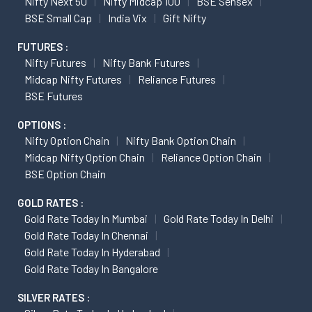
Nifty Next 50
Nifty Midcap 100
BSE Sensex
BSE Small Cap
India Vix
Gift Nifty
FUTURES :
Nifty Futures
Nifty Bank Futures
Midcap Nifty Futures
Reliance Futures
BSE Futures
OPTIONS :
Nifty Option Chain
Nifty Bank Option Chain
Midcap Nifty Option Chain
Reliance Option Chain
BSE Option Chain
GOLD RATES :
Gold Rate Today In Mumbai
Gold Rate Today In Delhi
Gold Rate Today In Chennai
Gold Rate Today In Hyderabad
Gold Rate Today In Bangalore
SILVER RATES :