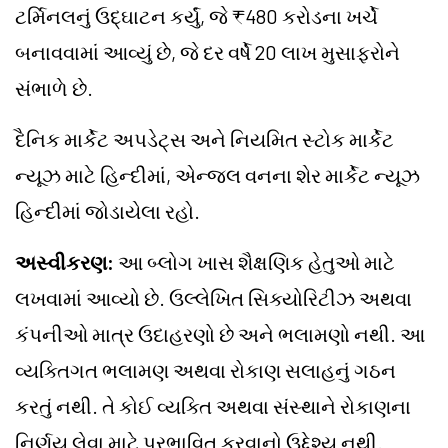
ટર્મિનલનું ઉદ્ઘાટન કર્યું, જે ₹480 કરોડના ખર્ચે
બનાવવામાં આવ્યું છે, જે દર વર્ષે 20 લાખ મુસાફરોને
સંભાળે છે.
દૈનિક માર્કેટ અપડેટ્સ અને નિયમિત સ્ટોક માર્કેટ
ન્યૂઝ માટે હિન્દીમાં, એન્જલ વનના શેર માર્કેટ ન્યૂઝ
હિન્દીમાં જોડાયેલા રહો.
અસ્વીકરણ:
આ બ્લોગ ખાસ શૈક્ષણિક હેતુઓ માટે
લખવામાં આવ્યો છે. ઉલ્લેખિત સિક્યોરિટીઝ અથવા
કંપનીઓ માત્ર ઉદાહરણો છે અને ભલામણો નથી. આ
વ્યક્તિગત ભલામણ અથવા રોકાણ સલાહનું ગઠન
કરતું નથી. તે કોઈ વ્યક્તિ અથવા સંસ્થાને રોકાણના
નિર્ણય લેવા માટે પ્રભાવિત કરવાનો ઉદ્દેશ્ય નથી.