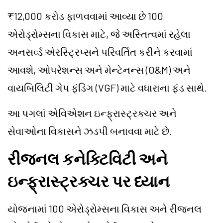
₹12,000 કરોડ ફાળવવામાં આવ્યા છે 100
એરોડ્રોમ્સના વિકાસ માટે, જે અસ્તિત્વમાં રહેલા
અનસર્વ્ડ એરસ્ટ્રિપ્સને પરિવર્તિત કરીને કરવામાં
આવશે, ઓપરેશન્સ અને મેન્ટેનન્સ (O&M) અને
વાયબિલિટી ગેપ ફંડિંગ (VGF) માટે વધારાના ફંડ સાથે.
આ પગલાં એવિએશન ઇન્ફ્રાસ્ટ્રક્ચર અને
સેવાઓના વિકાસને ઝડપી બનાવવા માટે છે.
રીજનલ કનેક્ટિવિટી અને
ઇન્ફ્રાસ્ટ્રક્ચર પર ધ્યાન
યોજનામાં 100 એરોડ્રોમ્સના વિકાસ અને રીજનલ