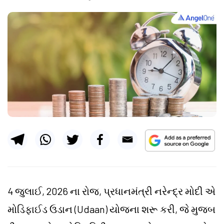
4 જુલાઈ, 2026 ના રોજ, પ્રધાનમંત્રી નરેન્દ્ર મોદી એ
મોડિફાઈડ ઉડાન (Udaan) યોજના શરૂ કરી, જે મુજબ