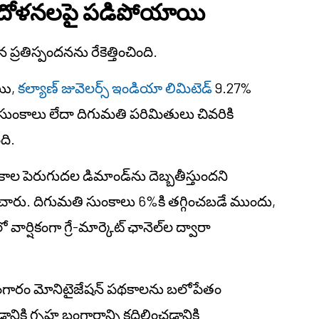
 ఆందోళనలపై పడిపోయాయి
ప్రతిస్పందనను రేకెత్తించింది.
యి,
కల్యాణ్ జువెలర్స్ ఇండియా లిమిటెడ్
9.27%
ుంకాలు లేదా దిగుమతి పరిమితులు చివరికి
ది.
కాల పెరుగుదల డిమాండ్‌ను దెబ్బతీస్తుందని
రించారు. దిగుమతి సుంకాలు 6%కి తగ్గించబడే ముందు,
్షికంగా గ్రే-మార్కెట్ ఛానెల్‌ల ద్వారా
బంగారం మోనిటైజేషన్ పథకాలను బలోపేతం
నికి గృహ బంగారాన్ని కదిలించడానికి