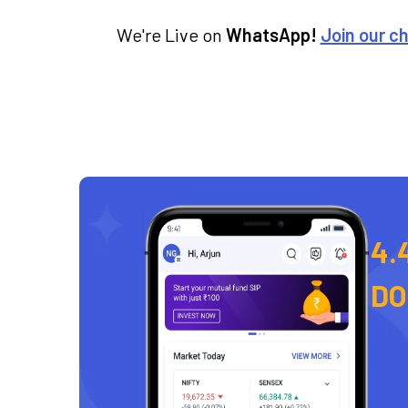
We're Live on
WhatsApp!
Join our c
4.
D