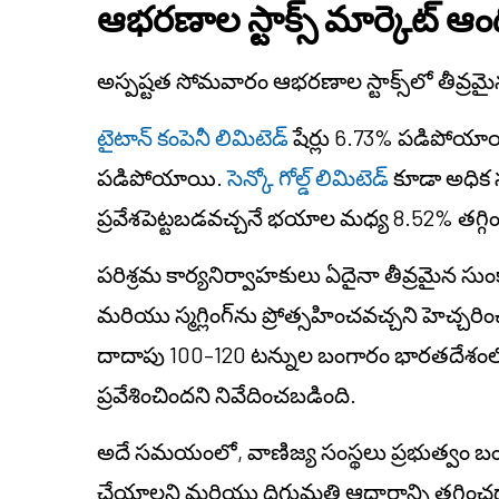
ఆభరణాల స్టాక్స్ మార్కెట్
అస్పష్టత సోమవారం ఆభరణాల స్టాక్స్‌లో తీవ్రమైన 
టైటాన్ కంపెనీ లిమిటెడ్
షేర్లు 6.73% పడిపోయా
పడిపోయాయి.
సెన్కో గోల్డ్ లిమిటెడ్
కూడా అధిక స
ప్రవేశపెట్టబడవచ్చనే భయాల మధ్య 8.52% తగ్గిం
పరిశ్రమ కార్యనిర్వాహకులు ఏదైనా తీవ్రమైన సుం
మరియు స్మగ్లింగ్‌ను ప్రోత్సహించవచ్చని హెచ్చ
దాదాపు 100–120 టన్నుల బంగారం భారతదేశంలో వార
ప్రవేశించిందని నివేదించబడింది.
అదే సమయంలో, వాణిజ్య సంస్థలు ప్రభుత్వం 
చేయాలని మరియు దిగుమతి ఆధారాన్ని తగ్గించడా