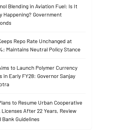
ol Blending in Aviation Fuel: Is It
ly Happening? Government
onds
Keeps Repo Rate Unchanged at
%; Maintains Neutral Policy Stance
Aims to Launch Polymer Currency
s in Early FY28: Governor Sanjay
otra
Plans to Resume Urban Cooperative
 Licenses After 22 Years, Review
l Bank Guidelines