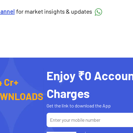
hannel
for market insights & updates
Enjoy ₹0 Accoun
4 Cr+
Charges
OWNLOADS
Get the link to download the App