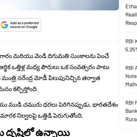
Ethan
Real
Resp
RBI 
5.25
్వం బంగారం మరియు వెండి దిగుమతి సుంకాలను పెంచే
థిక ఒత్తిళ్ల మధ్య పౌరులు ఒక సంవత్సరం పాటు
RBI 
Note
ంత్రి నరేంద్ర మోడీ పిలుపునిచ్చిన తర్వాత
Malh
 కల్పిస్తోంది.
RBI 
యు ముడి చమురు ధరలు పెరిగినప్పుడు, భారతదేశం
Bank
రక నిల్వలపై ఒత్తిడి పెరుగుతోంది.
Rura
దృష్టిలో ఉన్నాయి