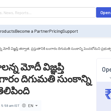
Open
roducts
Become a Partner
Pricing
Support
్న మోదీ విజ్ఞప్తి తర్వాత, ప్రస్తుతానికి బంగారం దిగుమతి సుంకాన్ని పెంచబోమని ప్రభుత్
న్న మోదీ విజ్ఞప్తి
Ope
బంగారం దిగుమతి సుంకాన్ని
ెలిపింది
EN
, 5:59 am IST