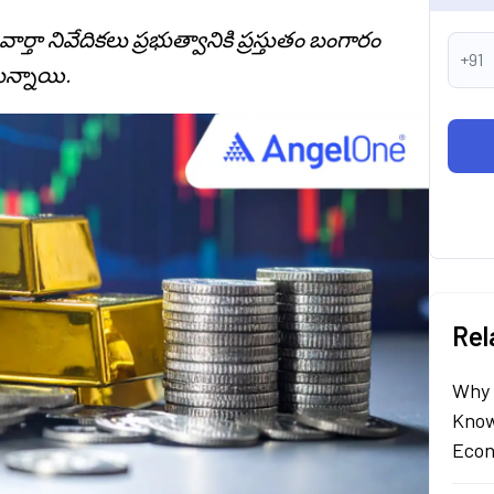
ర్తా నివేదికలు ప్రభుత్వానికి ప్రస్తుతం బంగారం
+91
ున్నాయి.
Rel
Why 
Know
Econ