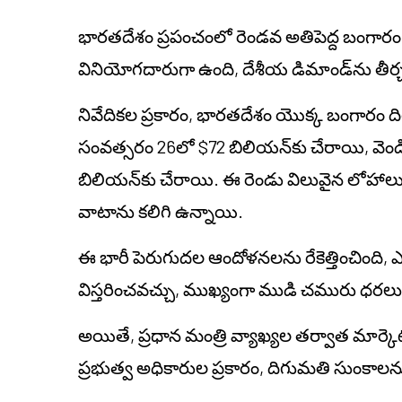
భారతదేశం ప్రపంచంలో రెండవ అతిపెద్ద బంగారం
వినియోగదారుగా ఉంది, దేశీయ డిమాండ్‌ను తీర
నివేదికల ప్రకారం, భారతదేశం యొక్క బంగారం ది
సంవత్సరం 26లో $72 బిలియన్‌కు చేరాయి, వెండ
బిలియన్‌కు చేరాయి. ఈ రెండు విలువైన లోహాల
వాటాను కలిగి ఉన్నాయి.
ఈ భారీ పెరుగుదల ఆందోళనలను రేకెత్తించింది,
విస్తరించవచ్చు, ముఖ్యంగా ముడి చమురు ధరలు ప
అయితే, ప్రధాన మంత్రి వ్యాఖ్యల తర్వాత మార్కెట
ప్రభుత్వ అధికారుల ప్రకారం, దిగుమతి సుంకాలను 