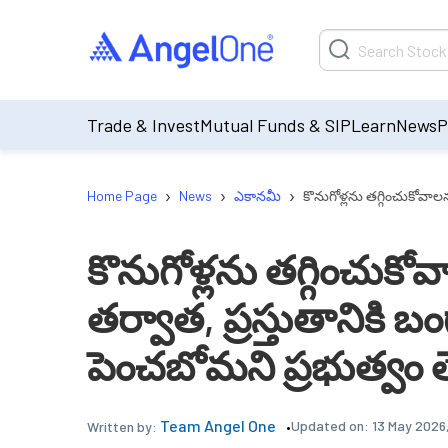
Trade & Invest
Mutual Funds & SIP
Learn
News
P
›
›
›
Home Page
News
ఎకానమీ
కొనుగోళ్లను తగ్గించుకోవాలన
కొనుగోళ్లను తగ్గించుకోవాల
తర్వాత, ప్రస్తుతానికి 
పెంచబోమని ప్రభుత్వం త
Team Angel One
Updated on:
13 May 2026
Written by: