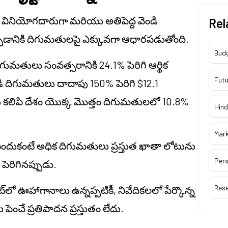
 వినియోగదారుగా మరియు అతిపెద్ద వెండి
Rel
్చడానికి దిగుమతులపై ఎక్కువగా ఆధారపడుతోంది.
Bud
గుమతులు సంవత్సరానికి 24.1% పెరిగి ఆర్థిక
Futu
ి దిగుమతులు దాదాపు 150% పెరిగి $12.1
ు కలిపి దేశం యొక్క మొత్తం దిగుమతులలో 10.8%
Hind
Mar
 ఎందుకంటే అధిక దిగుమతులు ప్రస్తుత ఖాతా లోటును
Pers
ెరిగినప్పుడు.
Res
్‌లో ఊహాగానాలు ఉన్నప్పటికీ, నివేదికలలో పేర్కొన్న
పెంచే ప్రతిపాదన ప్రస్తుతం లేదు.