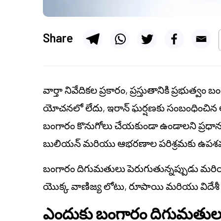
Share
వార్తా నివేదికల ప్రకారం, ప్రస్తుతానికి ప్రభుత
యోచనలో లేదు, ఇరాన్ ఘర్షణకు సంబంధించిన ఆర్
బంగారం కొనుగోలు చేయకుండా ఉండాలని ప్రధాన మ
బులియన్ మరియు ఆభరణాల పరిశ్రమకు ఉపశమనం
బంగారం దిగుమతులు పెరుగుతున్నప్పుడు మరి
యొక్క వాణిజ్య లోటు, రూపాయి మరియు విదేశీ మా
ఎందుకు బంగారం దిగుమతులు 