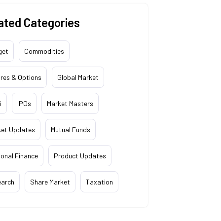
ated Categories
get
Commodities
res & Options
Global Market
i
IPOs
Market Masters
ket Updates
Mutual Funds
onal Finance
Product Updates
earch
Share Market
Taxation