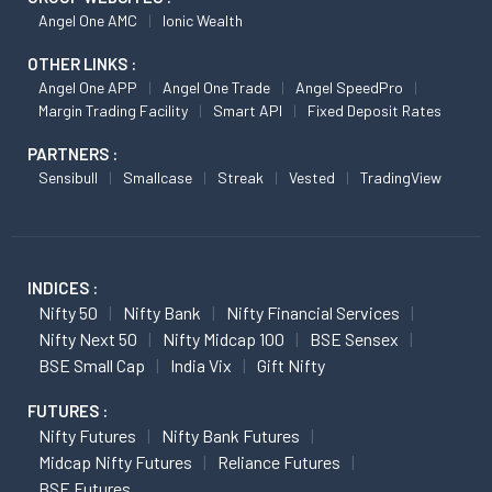
Angel One AMC
Ionic Wealth
OTHER LINKS :
Angel One APP
Angel One Trade
Angel SpeedPro
Margin Trading Facility
Smart API
Fixed Deposit Rates
PARTNERS :
Sensibull
Smallcase
Streak
Vested
TradingView
INDICES :
Nifty 50
Nifty Bank
Nifty Financial Services
Nifty Next 50
Nifty Midcap 100
BSE Sensex
BSE Small Cap
India Vix
Gift Nifty
FUTURES :
Nifty Futures
Nifty Bank Futures
Midcap Nifty Futures
Reliance Futures
BSE Futures