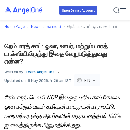
Open Demat Account
›
›
›
Home Page
News
எகானமி
நெம்பாரத் காப்: ஓலா, ஊபர், மற்றும் 
நெம்பாரத் காப்: ஓலா, ஊபர், மற்றும் பாரத்
டாக்ஸியிலிருந்து இதை வேறுபடுத்துவது
என்ன?
Written by:
Team Angel One
EN
Updated on:
8 May 2026, 4:26 am IST
நேம்பாரத், டெல்லி NCR இல் ஒரு புதிய காப் சேவை,
ஓலா மற்றும் ஊபர் கமிஷன் மாடலுடன் மாறுபட்டு,
டிரைவர்களுக்கு அவர்களின் வருமானத்தின் 100%
ஐ வைத்திருக்க அனுமதிக்கிறது.