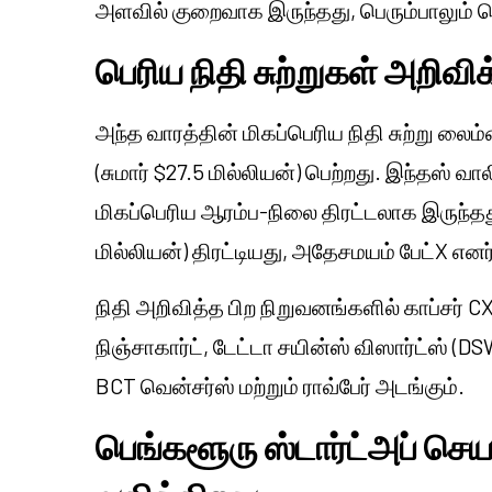
அளவில் குறைவாக இருந்தது, பெரும்பாலும் ப
பெரிய நிதி சுற்றுகள் அறிவி
அந்த வாரத்தின் மிகப்பெரிய நிதி சுற்று லை
(சுமார் $27.5 மில்லியன்) பெற்றது. இந்தஸ் வா
மிகப்பெரிய ஆரம்ப-நிலை திரட்டலாக இருந்தத
மில்லியன்) திரட்டியது, அதேசமயம் பேட்X எனர்ஜ
நிதி அறிவித்த பிற நிறுவனங்களில் காப்சர் CX
நிஞ்சாகார்ட், டேட்டா சயின்ஸ் விஸார்ட்ஸ் (D
BCT வென்சர்ஸ் மற்றும் ராவ்பேர் அடங்கும்.
பெங்களூரு ஸ்டார்ட்அப் செ