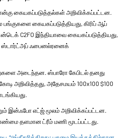
 நான்கு கையகப்படுத்தல்கள் அறிவிக்கப்பட்டன.
ை பங்குகளை கையகப்படுத்தியது, கிரிப் ஆப்
பின்டெக் C2FO இந்தியாவை கையகப்படுத்தியது,
I ஸ்டார்ட்அப் ஃபைனல்ரனைக்
கற்களை அடைந்தன. ஸ்பாரோ கேபிடல் தனது
 கோடி அறிவித்தது, அதேசமயம் 100x100 $100
டங்கியது.
்றும் இன்ஃபோ எட்ஜ் மூலம் அறிவிக்கப்பட்டன.
லாண்மை தளமான ட்ரீம் மணி மூடப்பட்டது.
 அங்கீகரிக்கிறது; பசுமை இயக்கத்திற்கான