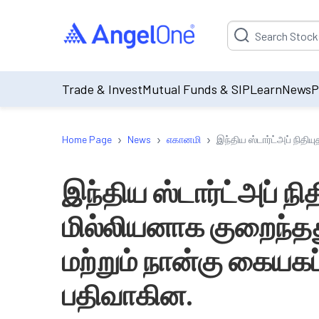
Suggestion will be p
Trade & Invest
Mutual Funds & SIP
Learn
News
P
›
›
›
Home Page
News
எகானமி
இந்திய ஸ்டார்ட்அப் நிதி
இந்திய ஸ்டார்ட்அப் நி
மில்லியனாக குறைந்தத
மற்றும் நான்கு கையகப
பதிவாகின.