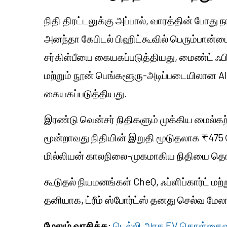
நிதி திரட்டலுக்கு அப்பால், வாரத்தின் போது
அனந்தா கேபிடல் பிஹிட்கூவில் பெரும்பான்ம
சர்கிள்பீயை கையகப்படுத்தியது, மைண்ட் ஃ
மற்றும் நூன் பெங்களூரு-அடிப்படையிலான A
கையகப்படுத்தியது.
இரண்டு வென்சர் நிதிகளும் முக்கிய மைல்
மூன்றாவது நிதியின் இறுதி மூடுதலாக ₹475
மில்லியன் காலநிலை-முகமாகிய நிதியை தொ
கூடுதல் நியமனங்கள் CheQ, ஃப்ளிப்கார்ட் மற
தனியாக, ட்ரீம் ஸ்போர்ட்ஸ் தனது செல்வ மே
மேலும் வாசிக்க
:
டெல்லி அரசு EV கொள்கையை