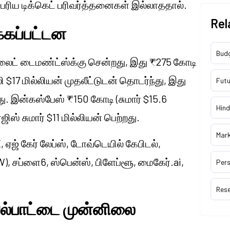
ெரிய டிக்கெட் பரிவர்த்தனைகள் இல்லாததால்.
Rel
க்கப்பட்டன
Bud
ம்லைட் டைமண்ட்ஸ்க்கு சென்றது, இது ₹275 கோடி
லி $17 மில்லியன் முதலீட்டுடன் தொடர்ந்து, இது
Futu
ு. இன்கஸ்பேஸ் ₹150 கோடி (சுமார் $15.6
Hind
ிஸ் சுமார் $11 மில்லியன் பெற்றது.
Mar
, ஏஜ் கேர் லேப்ஸ், டோவ்டெயில் கேபிடல்,
SW), சப்ளை6, ஸ்பென்ஸ், பிளேப்ளூ, மைகேர்.ai,
Pers
Res
யல்பாட்டை முன்னிலை