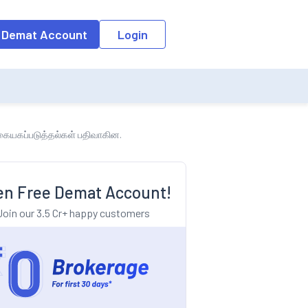
o the input field, the suggestion list will be updated as per the keyw
 Demat Account
Login
ு கையகப்படுத்தல்கள் பதிவாகின.
n Free Demat Account!
Join our 3.5 Cr+ happy customers