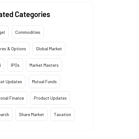
ated Categories
get
Commodities
res & Options
Global Market
i
IPOs
Market Masters
ket Updates
Mutual Funds
onal Finance
Product Updates
earch
Share Market
Taxation