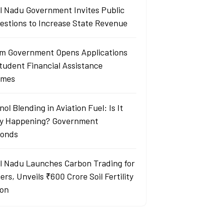
l Nadu Government Invites Public
estions to Increase State Revenue
m Government Opens Applications
Student Financial Assistance
emes
ol Blending in Aviation Fuel: Is It
ly Happening? Government
onds
l Nadu Launches Carbon Trading for
rs, Unveils ₹600 Crore Soil Fertility
ion