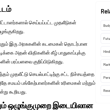
்டம்
Rel
லீட்டாளர்களால் செய்யப்பட்ட முதலீடுகள்
Bud
ழங்குகிறது.
Futu
் மற்றும் இரு அரசுகளின் கடமைகள் தொடர்பான
Hind
க்கை அதன் விதிகளின் கீழ் பாதுகாப்புக்கு
ளின் பரப்பளவை குறிப்பிடுகிறது.
Mar
ம் முதலீட்டு செயல்பாட்டிற்கு சட்ட நிச்சயத்தை
Pers
தே சமயம் பங்கேற்பாளர்களின் உரிமைகள் மற்றும்
Res
்று கூறியது.
ற்றும் ஒழுங்குமுறை இடையிலான