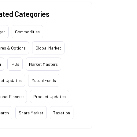
ated Categories
get
Commodities
res & Options
Global Market
i
IPOs
Market Masters
ket Updates
Mutual Funds
onal Finance
Product Updates
earch
Share Market
Taxation