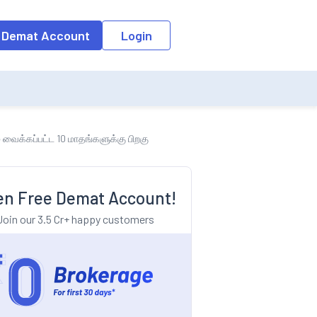
o the input field, the suggestion list will be updated as per the keyw
 Demat Account
Login
 வைக்கப்பட்ட 10 மாதங்களுக்கு பிறகு
n Free Demat Account!
Join our 3.5 Cr+ happy customers