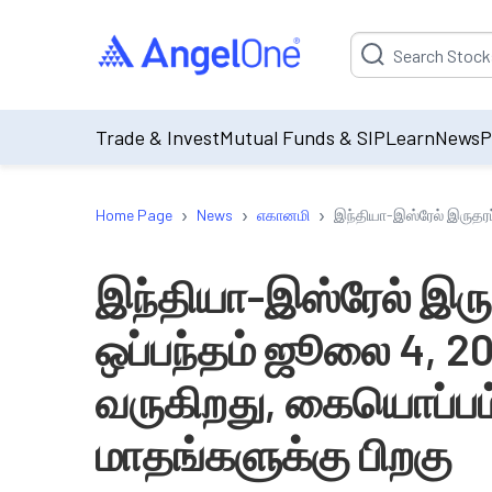
Suggestion will be p
Trade & Invest
Mutual Funds & SIP
Learn
News
P
›
›
›
Home Page
News
எகானமி
இந்தியா-இஸ்ரேல் இருதரப
இந்தியா-இஸ்ரேல் இருத
ஒப்பந்தம் ஜூலை 4, 2
வருகிறது, கையொப்பம்
மாதங்களுக்கு பிறகு