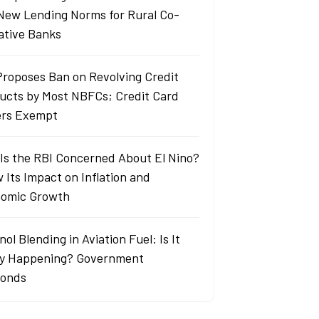
New Lending Norms for Rural Co-
ative Banks
Proposes Ban on Revolving Credit
ucts by Most NBFCs; Credit Card
ers Exempt
Is the RBI Concerned About El Nino?
 Its Impact on Inflation and
omic Growth
ol Blending in Aviation Fuel: Is It
ly Happening? Government
onds