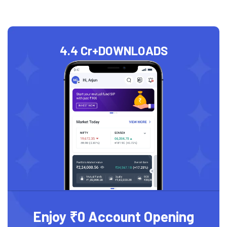
4.4 Cr+
DOWNLOADS
Enjoy ₹0 Account Opening