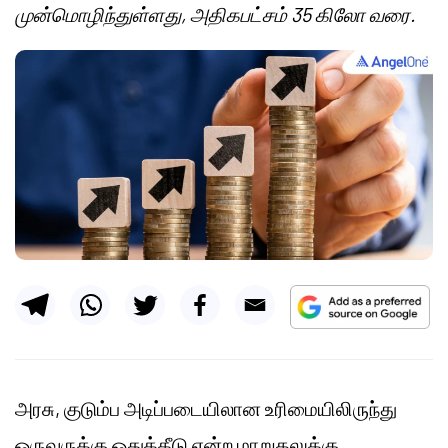
முன்மொழிந்துள்ளது, அதிகபட்சம் 35 கிலோ வரை.
அரசு, குடும்ப அடிப்படையிலான உரிமையிலிருந்து
ஒருவருக்கு ஒதுக்கீடு என்ற மாறுதலுக்கு,