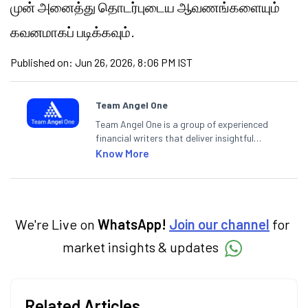
முன் அனைத்து தொடர்புடைய ஆவணங்களையும்
கவனமாகப் படிக்கவும்.
Published on:
Jun 26, 2026, 8:06 PM IST
Team Angel One
Team Angel One is a group of experienced
financial writers that deliver insightful
articles on the stock market, IPO, economy,
Know More
personal finance, commodities and related
categories.
We're Live on
WhatsApp!
Join our channel
for
market insights & updates
Related Articles