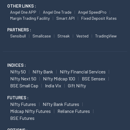
OTHER LINKS :
Angel One APP
Angel One Trade
Angel SpeedPro
Margin Trading Facility
Smart API
Fixed Deposit Rates
PARTNERS :
Sensibull
Smallcase
Streak
Vested
TradingView
INDICES :
Nifty 50
Nifty Bank
Nifty Financial Services
Nifty Next 50
Nifty Midcap 100
BSE Sensex
BSE Small Cap
India Vix
Gift Nifty
FUTURES :
Nifty Futures
Nifty Bank Futures
Midcap Nifty Futures
Reliance Futures
BSE Futures