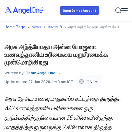
Open Demat Account
›
›
›
Home Page
News
எகானமி
அரசு அந்த்யோதய அன்ன யோஜனா உண
அரசு அந்த்யோதய அன்ன யோஜனா
உணவுத்தானிய உரிமையை மறுசீரமைக்க
முன்மொழிகிறது
Written by:
Team Angel One
EN
Updated on:
27 Jun 2026, 1:40 am IST
அரசு தேசிய உணவு பாதுகாப்பு சட்டத்தை திருத்தி,
AAY உணவுத்தானிய உரிமைகளை ஒரு
குடும்பத்திற்கு நிலையான 35 கிலோவிலிருந்து,
மாதத்திற்கு ஒருவருக்கு 7 கிலோவாக திருத்த