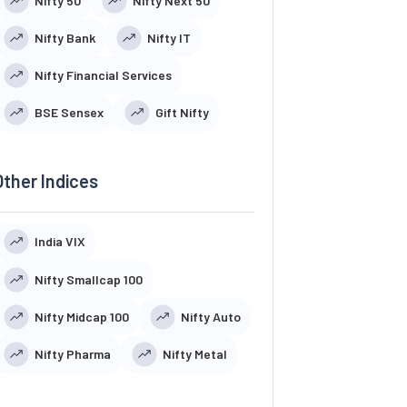
Nifty 50
Nifty Next 50
Nifty Bank
Nifty IT
Nifty Financial Services
BSE Sensex
Gift Nifty
Other Indices
India VIX
Nifty Smallcap 100
Nifty Midcap 100
Nifty Auto
Nifty Pharma
Nifty Metal