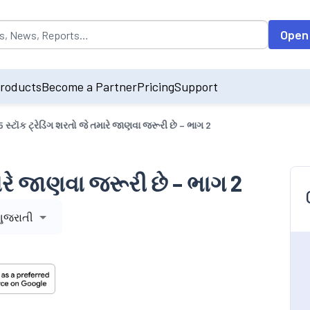
opulated by default on accessing the input field. On entering data int
Open
roducts
Become a Partner
Pricing
Support
5 સ્ટૉક ટ્રેડિંગ શરતો જે તમારે જાણવા જરૂરી છે – ભાગ 2
મારે જાણવા જરૂરી છે – ભાગ 2
ગુજરાતી