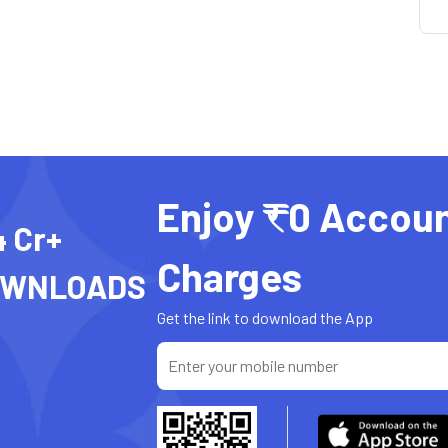
Enjoy ₹0 Accou
4 Cr+
Charges
OWNLOADS
Get the link to download the App