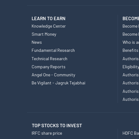
LEARN TO EARN
BECOME
Knowledge Center
Become 
Smart Money
Become
News
Who is a
Fundamental Research
Benefits
Technical Research
Authoris
Company Reports
Eligibil
Angel One - Community
Authoris
Be Vigilant - Jagruk Tejabhai
Authoris
Authoris
Authoris
TOP STOCKS TO INVEST
IRFC share price
HDFC Ban