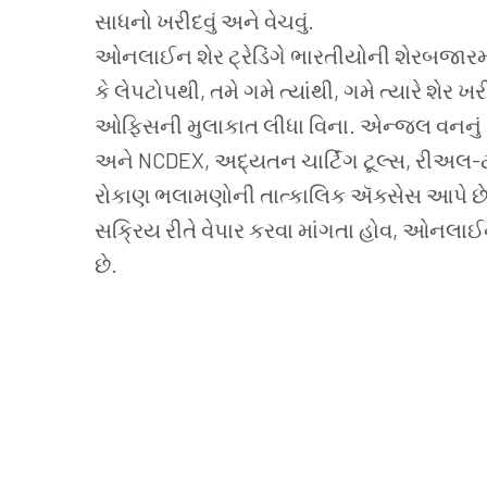
સાધનો
ખરીદવું
અને
વેચવું
.
ઓનલાઈન શેર ટ્રેડિંગે ભારતીયોની શેરબજારમાં
કે લેપટોપથી, તમે ગમે ત્યાંથી, ગમે ત્યારે શેર
ઓફિસની મુલાકાત લીધા વિના. એન્જલ વનનું ઓ
અને NCDEX, અદ્યતન ચાર્ટિંગ ટૂલ્સ, રીઅલ-
રોકાણ ભલામણોની તાત્કાલિક ઍક્સેસ આપે છે. ત
સક્રિય રીતે વેપાર કરવા માંગતા હોવ, ઓનલાઈન 
છે.