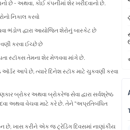
ાનો
છે
-
અથવા
,
કોઈ
કંપનીમાં
શેર
ખરીદવાનો
છે
.
ેરોનો નિકાલ કરવો
ટ
વા
ભંડોળ
દ્વારા
આયોજિત
શેરોનું
બાસ્કેટ
છે
સ
કવણી
કરવા
ઈચ્છે
છે
ચતા
સ્ટૉક્સ
તેમના
શેર
મેળવવા
માંગે
છે
.
ડ
ઑર્ડર
આપે
છે
,
ત્યારે
દિનેશ
સ્ટૉક
માટે
ચુકવણી
કરવા
ાણકાર
બ્રોકર
અથવા
બ્રોકરેજ
સેવા
દ્વારા
સર્વશ્રેષ્ઠ
દવા
અથવા
વેચવા
માટે
કરે
છે
.
તેને
"
અપ્રતિબંધિત
શન
છે
,
ખાસ
કરીને
એક
જ
ટ્રેડિંગ
દિવસમાં
નાણાંકીય