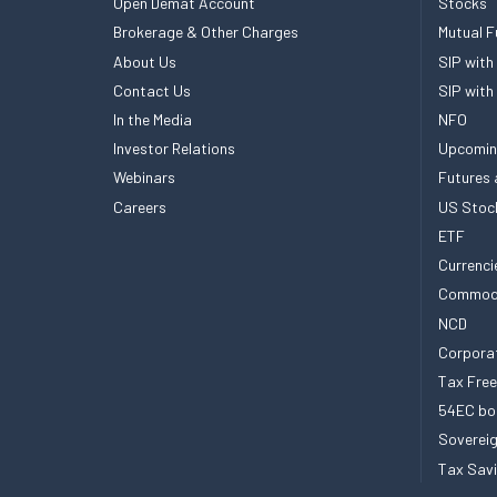
Open Demat Account
Stocks
Brokerage & Other Charges
Mutual F
About Us
SIP with
Contact Us
SIP with
In the Media
NFO
Investor Relations
Upcomin
Webinars
Futures 
Careers
US Stoc
ETF
Currenci
Commod
NCD
Corpora
Tax Fre
54EC bo
Sovereig
Tax Sav