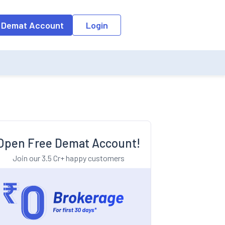
o the input field, the suggestion list will be updated as per the keyw
 Demat Account
Login
Open Free Demat Account!
Join our 3.5 Cr+ happy customers