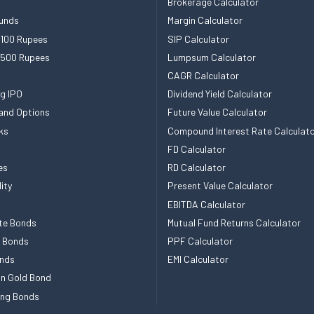
Brokerage Calculator
unds
Margin Calculator
 100 Rupees
SIP Calculator
 500 Rupees
Lumpsum Calculator
CAGR Calculator
g IPO
Dividend Yield Calculator
and Options
Future Value Calculator
ks
Compound Interest Rate Calculat
FD Calculator
es
RD Calculator
ity
Present Value Calculator
EBITDA Calculator
te Bonds
Mutual Fund Returns Calculator
e Bonds
PPF Calculator
nds
EMI Calculator
n Gold Bond
ing Bonds