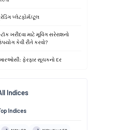
્રેડિંગ પ્લેટફોર્મ/ટૂલ
્ટૉક ખરીદવા માટે મૂવિંગ સરેરાશનો
ઉપયોગ કેવી રીતે કરવો?
આરઓસી: ફેરફાર સૂચકનો દર
All Indices
Top Indices