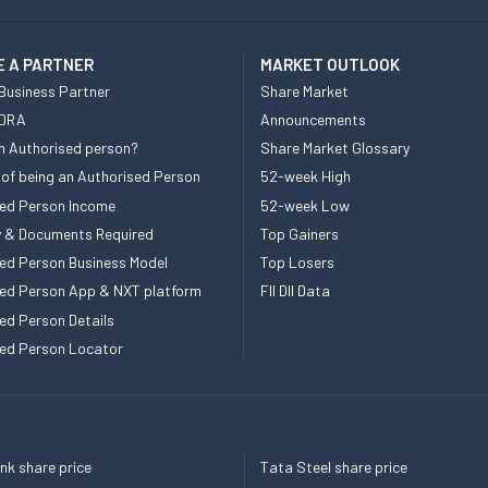
 A PARTNER
MARKET OUTLOOK
Business Partner
Share Market
 DRA
Announcements
n Authorised person?
Share Market Glossary
 of being an Authorised Person
52-week High
ed Person Income
52-week Low
ity & Documents Required
Top Gainers
ed Person Business Model
Top Losers
ed Person App & NXT platform
FII DII Data
ed Person Details
ed Person Locator
k share price
Tata Steel share price