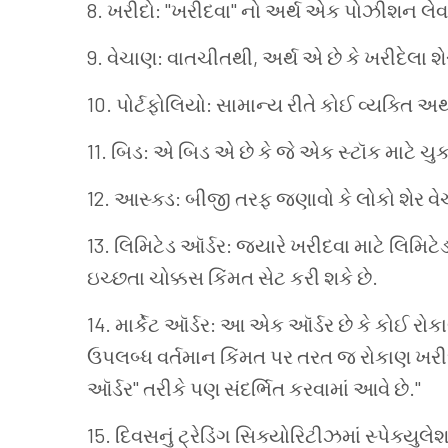
8. ખરીદો
: "
ખરીદવા
"
નો
અર્થ
એક
પોઝીશન
લેવ
9. વેચાણ
:
વાતચીતથી
,
અર્થ
એ
છે
કે
ખરીદેલા
શ
10. પોર્ટફોલિયો
:
સામાન્ય
રીતે
કોઈ
વ્યક્તિ
અથ
11. બિડ
:
એ
બિડ
એ
છે
કે
જે
એક
સ્ટૉક
માટે
ચુ
12. આસ્ક્ડ
:
બીજી
તરફ
જણાવો
કે
લોકો
શેર
વે
13. લિમિટેડ
ઑર્ડર
:
જ્યારે
ખરીદવા
માટે
લિમિટે
ઇચ્છતા
ચોક્કસ
કિંમત
સેટ
કરી
શકે
છે
.
14. માર્કેટ
ઑર્ડર
:
આ
એક
ઑર્ડર
છે
કે
કોઈ
રોક
ઉપલબ્ધ
વર્તમાન
કિંમત
પર
તરત
જ
રોકાણ
ખરી
ઑર્ડર
"
તરીકે
પણ
સંદર્ભિત
કરવામાં
આવે
છે
."
15.
દિવસનું
ટ્રેડિંગ
સિક્યોરિટીઝમાં
સ્પેક્યુલે