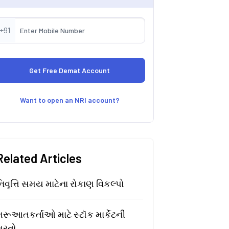
+91
Want to open an NRI account?
Related Articles
િવૃત્તિ સમય માટેના રોકાણ વિકલ્પો
રૂઆતકર્તાઓ માટે સ્ટૉક માર્કેટની
શરતો