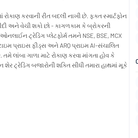
 રોકાણ કરવાની રીત બદલી નાખી છે. ફક્ત સ્માર્ટફોન
 ખરીદી અને વેચી શકો છો - કાગળકામ કે બ્રોકરની
નલાઈન ટ્રેડિંગ પ્લેટફોર્મ તમને NSE, BSE, MCX
ટાઇમ પ્રાઇસ ફીડ્સ અને ARQ પ્રાઇમ AI-સંચાલિત
મે લાંબા ગાળા માટે રોકાણ કરવા માંગતા હોવ કે
શેર ટ્રેડિંગ બજારોની શક્તિ સીધી તમારા હાથમાં મૂકે