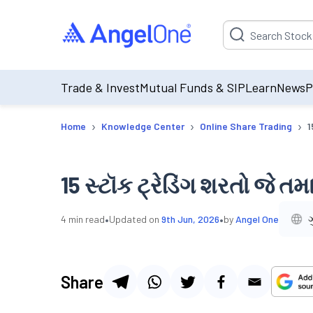
Suggestion will be p
Trade & Invest
Mutual Funds & SIP
Learn
News
P
›
›
›
Home
Knowledge Center
Online Share Trading
1
15 સ્ટૉક ટ્રેડિંગ શરતો જે ત
•
•
4
min read
Updated on
9th Jun, 2026
by
Angel One
Share