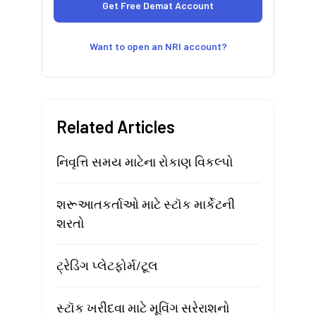
Want to open an NRI account?
Related Articles
નિવૃત્તિ સમય માટેના રોકાણ વિકલ્પો
શરૂઆતકર્તાઓ માટે સ્ટૉક માર્કેટની
શરતો
ટ્રેડિંગ પ્લેટફોર્મ/ટૂલ
સ્ટૉક ખરીદવા માટે મૂવિંગ સરેરાશનો