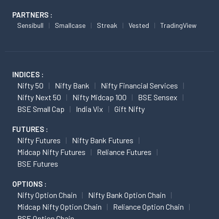
PARTNERS :
Sensibull
Smallcase
Streak
Vested
TradingView
INDICES :
Nifty 50
Nifty Bank
Nifty Financial Services
Nifty Next 50
Nifty Midcap 100
BSE Sensex
BSE Small Cap
India Vix
Gift Nifty
FUTURES :
Nifty Futures
Nifty Bank Futures
Midcap Nifty Futures
Reliance Futures
BSE Futures
OPTIONS :
Nifty Option Chain
Nifty Bank Option Chain
Midcap Nifty Option Chain
Reliance Option Chain
BSE Option Chain