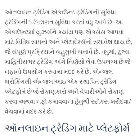
ઑનલાઇન
ટ્રેડિંગ
એકાઉન્ટ
ટ્રેડિંગની
સુવિધા
ટ્રેડિંગની પરંપરાગત સુવિધા
કરતાં
વધુ
આપે
છે
.
આ
એકાઉન્ટમાં
યુઝર્સને
ક્યાંય
પણ
ઍક્સેસ
આપવા
માટે
વિવિધ
સાધનો
અને
પ્લેટફોર્મ્સનો
સમાવેશ
થાય
છે
,
જે
સંપૂર્ણ
પ્રક્રિયાને
બહુમુખી
બનાવે
છે
.
વધુમાં
,
ટૂલ્સ
માહિતીસભર
ટ્રેડિંગ અંગે
નિર્ણયો
લેવા
ઉપલબ્ધ
છે
જે
નફાનો
ઉપયોગ
કરવામાં
મદદ
કરે
છે
.
એન્જલ
બ્રોકિંગથી
એન્જલ
આઇ
એક
સ્થાપિત
ટ્રેડિંગ
પ્લેટફોર્મ
છે
જે
રોકાણકારો
અને
વેપારીઓને
રોકાણ
કરવા
અથવા
નફો
કમાવવાના
હેતુથી
સ્ટૉક્સ
ખરીદવા
/
વેચવામાં
મદદ
કરે
છે
.
ઑનલાઇન
ટ્રેડિંગ
માટે
પ્લેટફોર્મ