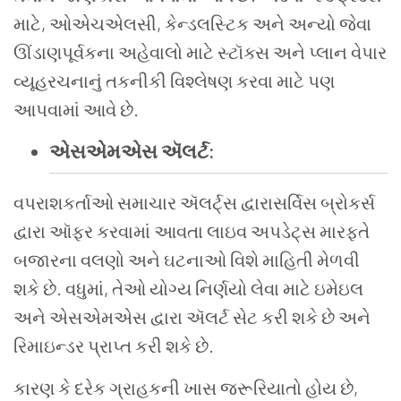
માટે
,
ઓએચએલસી
,
કેન્ડલસ્ટિક
અને
અન્યો
જેવા
ઊંડાણપૂર્વકના
અહેવાલો
માટે
સ્ટૉક્સ
અને
પ્લાન
વેપાર
વ્યૂહરચનાનું
તકનીકી
વિશ્લેષણ
કરવા
માટે
પણ
આપવામાં
આવે
છે
.
એસએમએસ
ઍલર્ટ
:
વપરાશકર્તાઓ
સમાચાર
ઍલર્ટ્સ
દ્વારાસર્વિસ બ્રોકર્સ
દ્વારા
ઑફર
કરવામાં
આવતા
લાઇવ
અપડેટ્સ
મારફતે
બજારના
વલણો
અને
ઘટનાઓ
વિશે
માહિતી
મેળવી
શકે
છે
.
વધુમાં
,
તેઓ
યોગ્ય
નિર્ણયો
લેવા
માટે
ઇમેઇલ
અને
એસએમએસ
દ્વારા
ઍલર્ટ
સેટ
કરી
શકે
છે
અને
રિમાઇન્ડર
પ્રાપ્ત
કરી
શકે
છે
.
કારણ
કે
દરેક
ગ્રાહકની
ખાસ
જરૂરિયાતો
હોય
છે
,