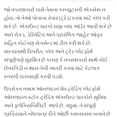
જો
વપરાશકારો
પાસે
તેમના
કમ્પ્યુટરની
ઍક્સેસ
ન
હોય
,
તો
તેઓ
પોતાના
વેપાર (ટ્રેડ)
કરવા
માટે
કૉલ
કરી
શકે
છે
.
એકાઉન્ટ
ધારકો
ઘણા
બધા
ઑર્ડર
આપી
શકે
છે
અને
રોકડ
,
ડેરિવેટિવ
અને
પ્રારંભિક
જાહેર
ઑફર
સહિત
કોઈપણ
સેગમેન્ટમાં
ડીલ
કરી
શકે
છે
.
માન્યતાથી
વિપરીત
,
કૉલ
અને
ટ્રેડ
પ્લેટફોર્મ
સંપૂર્ણપણે
સુરક્ષિત
છે
કારણ
કે
વપરાશકારો સાથે
કોઈ
છેતરપિંડી
ન
થાય
તેની
ખાતરી
કરવા
માટે
કેટલાક
સ્તરની
ચકાસણી
કરવી
પડશે
.
ઉપરોક્ત
તમામ
ઑનલાઇન
શેર
ટ્રેડિંગ
પ્લેટફોર્મ
ઑનલાઇન
સ્ટૉક
ટ્રેડિંગ
એકાઉન્ટ
ધારકોને
સુવિધા
અને
ફ્લેક્સિબિલિટી
આપે
છે
.
વધુમાં
,
તે
સંપૂર્ણ
પ્રક્રિયાને
નોંધપાત્ર
રીતે
ઓછી
કમબરસમ
બનાવે
છે