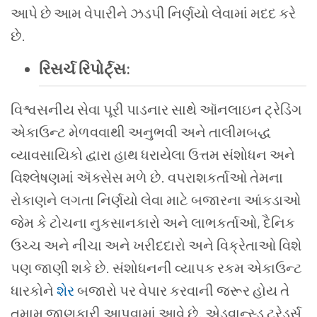
આપે
છે
આમ
વેપારીને
ઝડપી
નિર્ણયો
લેવામાં
મદદ
કરે
છે
.
રિસર્ચ
રિપોર્ટ્સ
:
વિશ્વસનીય
સેવા
પૂરી પાડનાર
સાથે
ઑનલાઇન
ટ્રેડિંગ
એકાઉન્ટ
મેળવવાથી
અનુભવી
અને
તાલીમબદ્ધ
વ્યાવસાયિકો
દ્વારા
હાથ
ધરાયેલા
ઉત્તમ
સંશોધન
અને
વિશ્લેષણમાં
ઍક્સેસ
મળે
છે
.
વપરાશકર્તાઓ
તેમના
રોકાણને લગતા
નિર્ણયો
લેવા
માટે
બજારના
આંકડાઓ
જેમ
કે
ટોચના
નુકસાનકારો
અને
લાભકર્તાઓ
,
દૈનિક
ઉચ્ચ
અને
નીચા
અને
ખરીદદારો
અને
વિક્રેતાઓ
વિશે
પણ
જાણી
શકે
છે
.
સંશોધનની
વ્યાપક
રકમ
એકાઉન્ટ
ધારકોને
શેર
બજારો
પર
વેપાર
કરવાની
જરૂર
હોય
તે
તમામ
જાણકારી આપવામાં આવે
છે
.
એડવાન્સ્ડ ટ્રેડર્સ