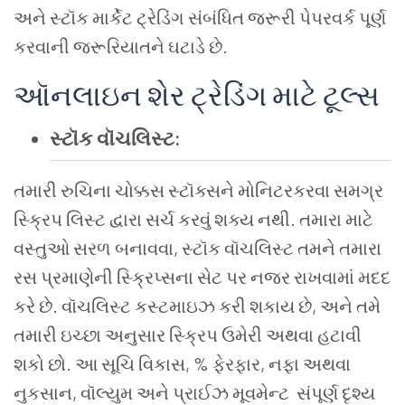
અને
સ્ટૉક
માર્કેટ
ટ્રેડિંગ
સંબંધિત
જરૂરી
પેપરવર્ક
પૂર્ણ
કરવાની
જરૂરિયાતને
ઘટાડે
છે
.
ઑનલાઇન
શેર
ટ્રેડિંગ
માટે
ટૂલ્સ
સ્ટૉક વૉચલિસ્ટ:
તમારી
રુચિના
ચોક્કસ
સ્ટૉક્સને મોનિટરકરવા
સમગ્ર
સ્ક્રિપ
લિસ્ટ
દ્વારા
સર્ચ કરવું શક્ય
નથી
.
તમારા
માટે
વસ્તુઓ
સરળ
બનાવવા
,
સ્ટૉક
વૉચલિસ્ટ
તમને
તમારા
રસ પ્રમાણેની
સ્ક્રિપ્સના
સેટ
પર
નજર
રાખવામાં
મદદ
કરે
છે
.
વૉચલિસ્ટ
કસ્ટમાઇઝ
કરી
શકાય
છે
,
અને
તમે
તમારી
ઇચ્છા
અનુસાર
સ્ક્રિપ
ઉમેરી
અથવા
હટાવી
શકો
છો
.
આ
સૂચિ
વિકાસ
, %
ફેરફાર
,
નફા
અથવા
નુકસાન
,
વૉલ્યુમ
અને
પ્રાઈઝ મૂવમેન્ટ
સંપૂર્ણ
દૃશ્ય