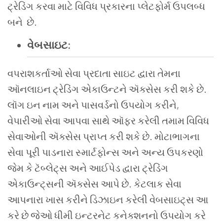
ટ્રેડિંગ
કરવા
માટે
વિવિધ પ્રકારના
પ્લેટફોર્મ
ઉપલબ્ધ
બને
છે
.
વેબસાઇટ
:
વપરાશકર્તાઓ
સેવા
પ્રદાતા
સાઇટ
દ્વારા
તેમના
ઑનલાઇન
ટ્રેડિંગ
એકાઉન્ટને
ઍક્સેસ
કરી
શકે
છે
.
લૉગ
ઇન
નામ
અને
પાસવર્ડનો
ઉપયોગ
કરીને
,
વેપારીઓ
સેવા
આપવા સાથે
ઑફર
કરેલી
તમામ
વિવિધ
સેવાઓની
ઍક્સેસ
પ્રાપ્ત
કરી
શકે
છે
.
મોટાભાગના
સેવા
પૂરી પાડનારા
સ્માર્ટફોન્સ
અને
અન્ય
ઉપકરણો
જેમ
કે
ટૅબ્લેટ્સ
અને
આઈપેડ
દ્વારા
ટ્રેડિંગ
એકાઉન્ટ્સની
ઍક્સેસ
આપે
છે
.
કેટલાક
સેવા
આપનારા
ખાસ
કરીને
ડિઝાઇન
કરેલી
વેબસાઇટ્સ
આ
કરે
છે
જેઓ
ધીમી
ઇન્ટરનેટ
કનેક્શનનો
ઉપયોગ
કરે