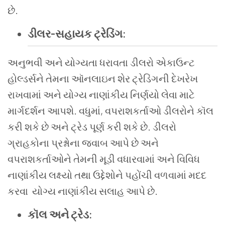
છે
.
ડીલર
-
સહાયક
ટ્રેડિંગ
:
અનુભવી
અને
યોગ્યતા ધરાવતા
ડીલરો
એકાઉન્ટ
હોલ્ડર્સને
તેમના
ઑનલાઇન
શેર
ટ્રેડિંગ
ની
દેખરેખ
રાખવામાં
અને
યોગ્ય
નાણાંકીય
નિર્ણયો
લેવા
માટે
માર્ગદર્શન
આપશે
.
વધુમાં
,
વપરાશકર્તાઓ ડીલરોને
કૉલ
કરી
શકે
છે
અને
ટ્રેડ
પૂર્ણ
કરી
શકે
છે
.
ડીલરો
ગ્રાહકોના
પ્રશ્નોના
જવાબ
આપે
છે
અને
વપરાશકર્તાઓને
તેમની
મૂડી
વધારવામાં
અને
વિવિધ
નાણાંકીય
લક્ષ્યો
તથા
ઉદ્દેશોને
પહોંચી
વળવામાં
મદદ
કરવા
યોગ્ય
નાણાંકીય
સલાહ
આપે
છે
.
કૉલ
અને
ટ્રેડ
: