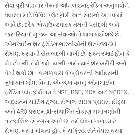
સેવા પૂરી પાડનાર
તેમના
ઑનલાઇનટ્રેડિંગ
અનુભવોને
વધારવા
માટે
વિવિધ
પ્લેટફોર્મ
અને
સાધનો
આપવામાં
આવે
છે
.
દરેક
એકાઉન્ટધારક
તેમની
પસંદગી
અને
જરૂરિયાતો
મુજબ
આ
સેવાઓનો
લાભ
લઈ
શકે
છે
.
ઓનલાઈન શેર ટ્રેડિંગે ભારતીયોની શેરબજારમાં
રોકાણ કરવાની રીત બદલી નાખી છે. ફક્ત સ્માર્ટફોન કે
લેપટોપથી, તમે ગમે ત્યાંથી, ગમે ત્યારે શેર ખરીદી અને
વેચી શકો છો - કાગળકામ કે બ્રોકરની ઓફિસની
મુલાકાત લીધા વિના. એન્જલ વનનું ઓનલાઈન
ટ્રેડિંગ પ્લેટફોર્મ તમને NSE, BSE, MCX અને NCDEX,
અદ્યતન ચાર્ટિંગ ટૂલ્સ, રીઅલ-ટાઇમ પ્રાઇસ ફીડ્સ
અને ARQ પ્રાઇમ AI-સંચાલિત રોકાણ ભલામણોની
તાત્કાલિક ઍક્સેસ આપે છે. તમે લાંબા ગાળા માટે
રોકાણ કરવા માંગતા હોવ કે સક્રિય રીતે વેપાર કરવા