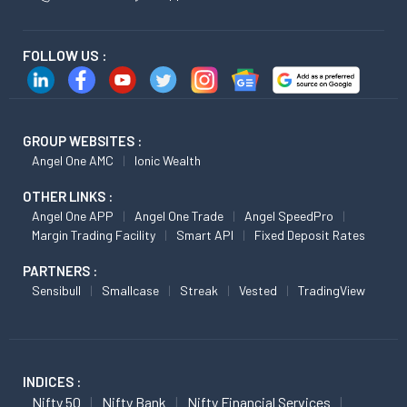
FOLLOW US :
GROUP WEBSITES :
Angel One AMC
Ionic Wealth
OTHER LINKS :
Angel One APP
Angel One Trade
Angel SpeedPro
Margin Trading Facility
Smart API
Fixed Deposit Rates
PARTNERS :
Sensibull
Smallcase
Streak
Vested
TradingView
INDICES :
Nifty 50
Nifty Bank
Nifty Financial Services