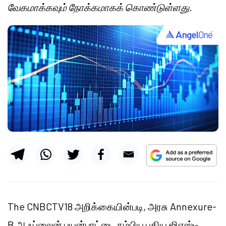
வேகமாக்கவும் நோக்கமாகக் கொண்டுள்ளது.
The CNBCTV18 அறிக்கையின்படி, அரசு Annexure-
B ஆஃப்லைன் பயன்பாட்டை நம்பிய புதிய ஜிஎஸ்டி