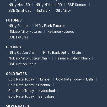
Nifty Next 50
Nifty Midcap 100
BSE Sensex
BSE Small Cap
India Vix
Gift Nifty
FUTURES :
Nifty Futures
Nifty Bank Futures
Midcap Nifty Futures
Reliance Futures
BSE Futures
OPTIONS :
Nifty Option Chain
Nifty Bank Option Chain
Midcap Nifty Option Chain
Reliance Option Chain
BSE Option Chain
GOLD RATES :
Gold Rate Today In Mumbai
Gold Rate Today In Delhi
Gold Rate Today In Chennai
Gold Rate Today In Hyderabad
Gold Rate Today In Bangalore
SILVER RATES :