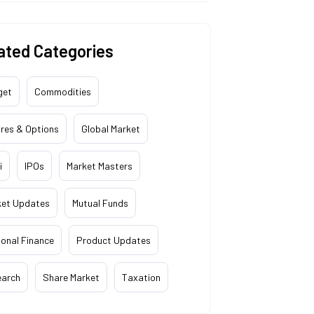
ated Categories
get
Commodities
res & Options
Global Market
i
IPOs
Market Masters
ket Updates
Mutual Funds
onal Finance
Product Updates
earch
Share Market
Taxation