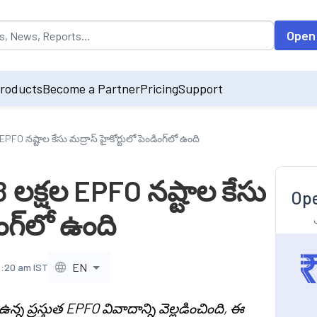
opulated by default on accessing the input field. On entering data int
Open
roducts
Become a Partner
Pricing
Support
 EPFO నష్టాల కేసు మద్రాస్ హైకోర్టులో పెండింగ్‌లో ఉంది
78 లక్షల EPFO నష్టాల కేసు
Ope
ంగ్‌లో ఉంది
EN
5:20 am IST
్న ప్రస్తుత EPFO వివాదాన్ని వెల్లడించింది, ఈ