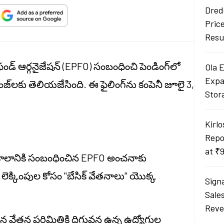
Dred
Pric
Resu
్ ఫండ్ ఆర్గనైజేషన్ (EPFO) సంబంధించి పెండింగ్‌లో
Ola 
Expa
ేంజ్‌లకు తెలియజేసింది. ఈ ఫైలింగ్‌ను కంపెనీ జూలై 3,
Stor
Kirlo
Repo
at ₹
 కాలానికి సంబంధించిన EPFO అంచనాకు
్ లెక్కింపుల కోసం "బేసిక్ వేతనాలు" యొక్క
Sign
Sale
Reve
ైన వేతన పరిమితికి దిగువన ఉన్న ఉద్యోగుల