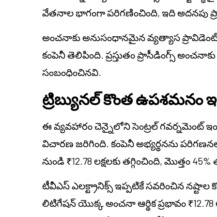
వేతనాల భాగంగా పరిగణించింది, ఇది అదనపు ప్రా
అంచనాకు అనుసంధానమైన వ్యత్యాస ప్రావిడెంట్ ఫ
కంపెనీ తెలిపింది. ప్రస్తుతం ప్రాసీడింగ్స్ అంచన
సంబంధించినవి.
ట్రిబ్యునల్ కొంత ఉపశమనం ఇచ
ఈ వ్యవహారం చెన్నైలోని సెంట్రల్ గవర్నమెంట్ ఇండ
విచారణ జరిగింది. కంపెనీ అభ్యర్థనను పరిగణనలోక
నుండి ₹12.78 లక్షలకు తగ్గించింది, మొత్తం 45% తగ
టీవీఎస్ ఎలక్ట్రానిక్స్ ఇప్పటికే సవరించిన నష్ట
లిటిగేషన్ యొక్క అంచనా ఆర్థిక ప్రభావం ₹12.78 లక