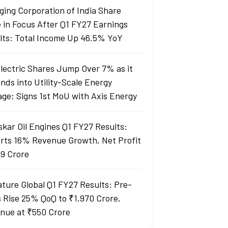
ging Corporation of India Share
e in Focus After Q1 FY27 Earnings
lts: Total Income Up 46.5% YoY
Electric Shares Jump Over 7% as it
nds into Utility-Scale Energy
age; Signs 1st MoU with Axis Energy
skar Oil Engines Q1 FY27 Results:
rts 16% Revenue Growth, Net Profit
99 Crore
ature Global Q1 FY27 Results: Pre-
s Rise 25% QoQ to ₹1,970 Crore,
nue at ₹550 Crore