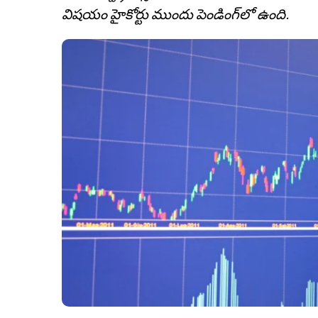
విషయం హైకోర్టు ముందు పెండింగ్‌లో ఉంది.