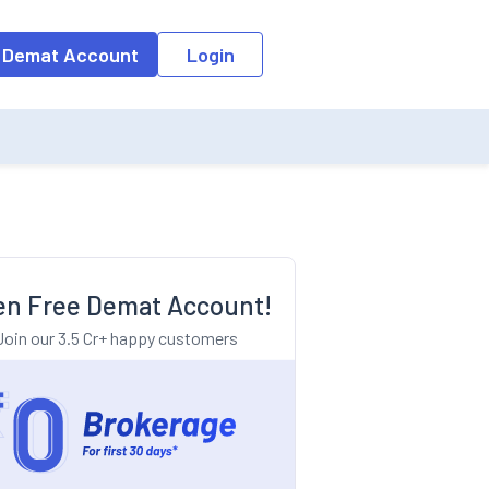
o the input field, the suggestion list will be updated as per the keyw
 Demat Account
Login
n Free Demat Account!
Join our 3.5 Cr+ happy customers