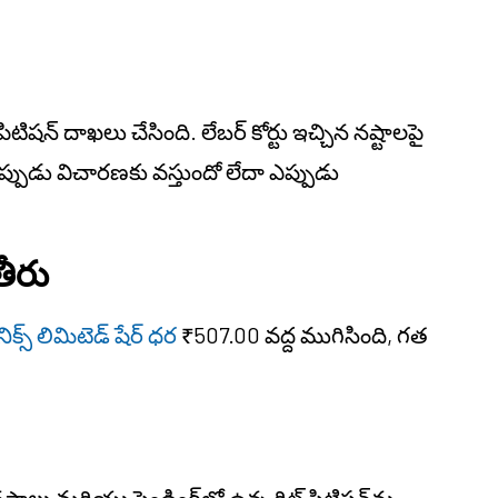
ట్ పిటిషన్ దాఖలు చేసింది. లేబర్ కోర్టు ఇచ్చిన నష్టాలపై
ుడు విచారణకు వస్తుందో లేదా ఎప్పుడు
ితీరు
నిక్స్ లిమిటెడ్ షేర్ ధర
₹507.00 వద్ద ముగిసింది, గత
 నష్టాలు మరియు పెండింగ్‌లో ఉన్న రిట్ పిటిషన్‌ను