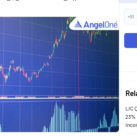
+91
Rel
LIC 
23% 
Inco