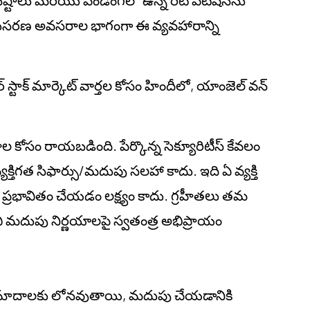
 అనుసరణ అవసరాల భాగంగా ఈ వ్యవహారాన్ని
స్టాక్ మార్కెట్ వార్తల కోసం హిందీలో, యాంజెల్ వన్
జనాల కోసం రాయబడింది. పేర్కొన్న సెక్యూరిటీస్ కేవలం
్తిగత సిఫార్సు/మదుపు సలహా కాదు. ఇది ఏ వ్యక్తి
 ప్రభావితం చేయడం లక్ష్యం కాదు. గ్రహీతలు తమ
మదుపు నిర్ణయాలపై స్వతంత్ర అభిప్రాయం
్ ప్రమాదాలకు లోనవుతాయి, మదుపు చేయడానికి