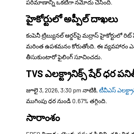
పరిమాణాన్ని ఒకటిగా నమోదు చేసింది.
హైకోర్టులో అప్పీల్ దాఖలు
కంపెనీ ట్రిబ్యునల్ ఆర్డర్‌పై మద్రాస్ హైకోర్టులో రి
మరింత ఉపశమనం కోరుతోంది. ఈ వ్యవహారం ఎప్ప
తీసుకుంటారో ఫైలింగ్ సూచించదు.
TVS ఎలక్ట్రానిక్స్ షేర్ ధర పన
జూలై 3, 2026, 3:30 pm నాటికి,
టీవీఎస్ ఎలక్ట్రా
ముగింపు ధర నుండి 0.67% తగ్గింది.
సారాంశం
EPFO వివాదం యొక్క ప్రస్తుత స్థితిని, తగ్గించిన