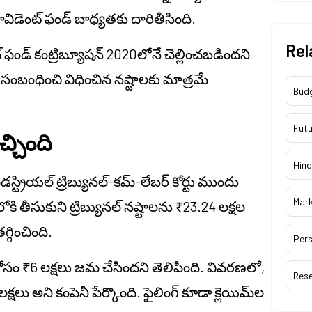
విడెంట్ ఫండ్ బాధ్యతకు దారితీసింది.
Rel
ండ్ కంట్రిబ్యూషన్ 2020లోనే చెల్లించబడిందని
ాకు సంబంధించి విధించిన నష్టాలకు మాత్రమే
Bud
Futu
్చింది
Hind
స్ట్రియల్ ట్రిబ్యునల్-కమ్-లేబర్ కోర్టు ముందు
Mar
ి తీసుకుని ట్రిబ్యునల్ నష్టాలను ₹23.24 లక్షల
్గించింది.
Pers
ాల కోసం ₹6 లక్షలు జమ చేసిందని తెలిపింది. వివరణలో,
Res
్షలు అని కంపెనీ పేర్కొంది. ఫైలింగ్ కూడా క్లెయిమ్‌ల