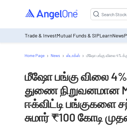
Suggestion will be p
Trade & Invest
Mutual Funds & SIP
Learn
News
P
›
›
›
Home Page
News
ஸ்டாக்ஸ்
மீஷோ பங்கு விலை 4% க்க
மீஷோ பங்கு விலை 4% க
துணை நிறுவனமான MP
ஈக்விட்டி பங்குகளை ச
சுமார் ₹100 கோடி முத