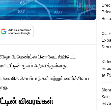
Dred
Pric
Resu
Ola 
Expa
Stor
மீஷோ
பேமெண்ட்ஸ் பிரைவேட் லிமிடெட்
Kirlo
ெளியீட்டின் மூலம் அறிவித்துள்ளது.
Repo
at ₹
L) வணிக செயல்பாடுகள் மற்றும் வளர்ச்சியை
ளது.
Sign
Sale
ீட்டின் விவரங்கள்
Reve