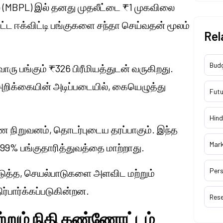
ல் (MBPL) இல் தனது முதலீட்டை ₹1 முகவிலை
ட ஈக்விட்டி பங்குகளை சந்தா செய்வதன் மூலம்
Rel
Bud
ரு பங்கும் ₹326 பிரீமியத்துடன் வருகிறது.
 அறிக்கையின் அடிப்படையில், கையெழுத்து
Futu
Hind
ணை நிறுவனம், தொடர்புடைய தரப்பாகும். இந்த
Mar
9.99% பங்குதாரித்துவத்தை மாற்றாது.
Pers
படுத்த, செயல்பாடுகளை அளவிட மற்றும்
்பார்க்கப்படுகின்றன.
Res
ற்றும் நிதி கண்ணோட்டம்