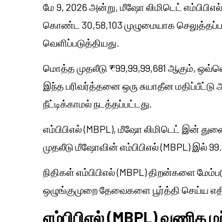
மே 9, 2026 அன்று,
மீஷோ
லிமிடெட் எம்பிபிஎ
கொண்ட 30,58,103 முழுமையாக செலுத்தப்பட்
வெளிப்படுத்தியது.
மொத்த முதலீடு ₹99,99,99,681 ஆகும், ஒவ்வொ
இந்த பரிவர்த்தனை ஒரு சுயாதீன மதிப்பீட்டு
நீட்டிக்காமல் நடத்தப்பட்டது.
எம்பிபிஎல் (MBPL), மீஷோ லிமிடெட் இன் து
முதலீடு மீஷோவின் எம்பிபிஎல் (MBPL) இல் 9
நிதிகள் எம்பிபிஎல் (MBPL) திறன்களை மேம்
ஒழுங்குமுறை தேவைகளை பூர்த்தி செய்ய எதிர
எம்பிபிஎல் (MBPL) வணிக ம