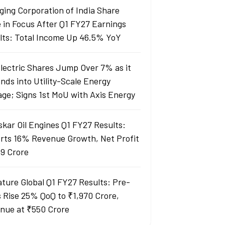
ging Corporation of India Share
e in Focus After Q1 FY27 Earnings
lts: Total Income Up 46.5% YoY
Electric Shares Jump Over 7% as it
nds into Utility-Scale Energy
age; Signs 1st MoU with Axis Energy
skar Oil Engines Q1 FY27 Results:
rts 16% Revenue Growth, Net Profit
99 Crore
ature Global Q1 FY27 Results: Pre-
s Rise 25% QoQ to ₹1,970 Crore,
nue at ₹550 Crore