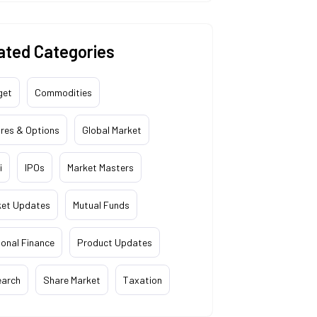
ated Categories
get
Commodities
res & Options
Global Market
i
IPOs
Market Masters
ket Updates
Mutual Funds
onal Finance
Product Updates
earch
Share Market
Taxation