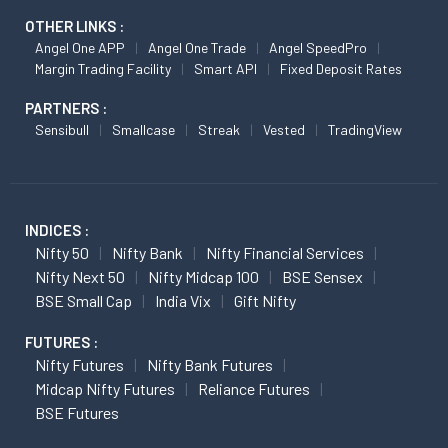
OTHER LINKS :
Angel One APP
Angel One Trade
Angel SpeedPro
Margin Trading Facility
Smart API
Fixed Deposit Rates
PARTNERS :
Sensibull
Smallcase
Streak
Vested
TradingView
INDICES :
Nifty 50
Nifty Bank
Nifty Financial Services
Nifty Next 50
Nifty Midcap 100
BSE Sensex
BSE Small Cap
India Vix
Gift Nifty
FUTURES :
Nifty Futures
Nifty Bank Futures
Midcap Nifty Futures
Reliance Futures
BSE Futures