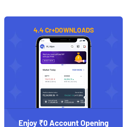
4.4 Cr+
DOWNLOADS
Enjoy ₹0 Account Opening