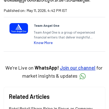
Published on:
May 11, 2026, 4:42 PM IST
Team Angel One
Team Angel One is a group of experienced
financial writers that deliver insightful
articles on the stock market, IPO, economy,
Know More
personal finance, commodities and related
categories.
We're Live on
WhatsApp!
Join our channel
for
market insights & updates
Related Articles
Patel Retail Share Price in Focus as Company