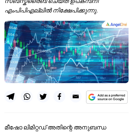
സബ്സ്ക്രൈബ് ചെയ്ത് ഉപകമ്പനി
എംപിപിഎല്ലിൽ നിക്ഷേപിക്കുന്നു.
മീഷോ
ലിമിറ്റഡ് അതിന്റെ അനുബന്ധ