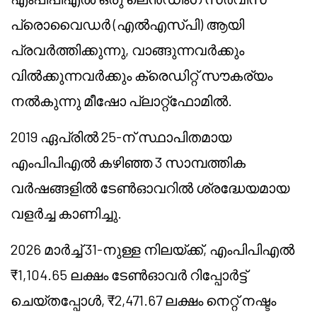
പ്രൊവൈഡർ (എൽഎസ്‌പി) ആയി
പ്രവർത്തിക്കുന്നു, വാങ്ങുന്നവർക്കും
വിൽക്കുന്നവർക്കും ക്രെഡിറ്റ് സൗകര്യം
നൽകുന്നു
മീഷോ
പ്ലാറ്റ്ഫോമിൽ.
2019 ഏപ്രിൽ 25-ന് സ്ഥാപിതമായ
എംപിപിഎൽ കഴിഞ്ഞ 3 സാമ്പത്തിക
വർഷങ്ങളിൽ ടേൺഓവറിൽ ശ്രദ്ധേയമായ
വളർച്ച കാണിച്ചു.
2026 മാർച്ച് 31-നുള്ള നിലയ്ക്ക്, എംപിപിഎൽ
₹1,104.65 ലക്ഷം ടേൺഓവർ റിപ്പോർട്ട്
ചെയ്തപ്പോൾ, ₹2,471.67 ലക്ഷം നെറ്റ് നഷ്ടം