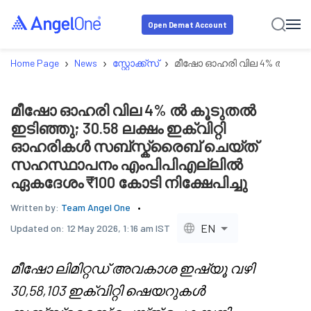
Open Demat Account
›
›
›
Home Page
News
സ്റ്റോക്ക്‌സ്
മീഷോ ഓഹരി വില 4% ൽ കൂടുത
മീഷോ ഓഹരി വില 4% ൽ കൂടുതൽ
ഇടിഞ്ഞു; 30.58 ലക്ഷം ഇക്വിറ്റി
ഓഹരികൾ സബ്സ്ക്രൈബ് ചെയ്ത്
സഹസ്ഥാപനം എംപിപിഎല്ലിൽ
ഏകദേശം ₹100 കോടി നിക്ഷേപിച്ചു
Written by:
Team Angel One
EN
Updated on:
12 May 2026, 1:16 am IST
മീഷോ ലിമിറ്റഡ് അവകാശ ഇഷ്യൂ വഴി
30,58,103 ഇക്വിറ്റി ഷെയറുകൾ