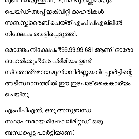
മുഖവിലയുള്ള 30,58,103 പൂർണ്ണമായും
പെയ്ഡ്-അപ്പ് ഇക്വിറ്റി ഓഹരികൾ
സബ്സ്ക്രൈബ് ചെയ്ത് എംപിപിഎല്ലിൽ
നിക്ഷേപം വെളിപ്പെടുത്തി.
മൊത്തം നിക്ഷേപം ₹99,99,99,681 ആണ്, ഓരോ
ഓഹരിക്കും ₹326 പ്രീമിയം ഉണ്ട്.
സ്വതന്ത്രമായ മൂല്യനിർണ്ണയ റിപ്പോർട്ടിന്റെ
അടിസ്ഥാനത്തിൽ ഈ ഇടപാട് കൈകാര്യം
ചെയ്തു.
എംപിപിഎൽ, ഒരു അനുബന്ധ
സ്ഥാപനമായ
മീഷോ
ലിമിറ്റഡ്, ഒരു
ബന്ധപ്പെട്ട പാർട്ടിയാണ്.