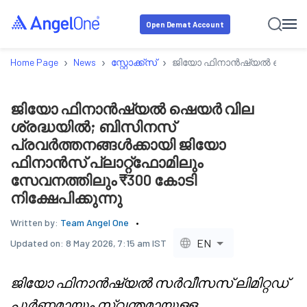
Open Demat Account
›
›
›
Home Page
News
സ്റ്റോക്ക്‌സ്
ജിയോ ഫിനാൻഷ്യൽ ഷെയർ വില 
ജിയോ ഫിനാൻഷ്യൽ ഷെയർ വില
ശ്രദ്ധയിൽ; ബിസിനസ്
പ്രവർത്തനങ്ങൾക്കായി ജിയോ
ഫിനാൻസ് പ്ലാറ്റ്ഫോമിലും
സേവനത്തിലും ₹300 കോടി
നിക്ഷേപിക്കുന്നു
Written by:
Team Angel One
EN
Updated on:
8 May 2026, 7:15 am IST
ജിയോ ഫിനാൻഷ്യൽ സർവീസസ് ലിമിറ്റഡ്
പൂർണ്ണമായും സ്വന്തമായുള്ള