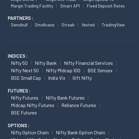
Margin Trading Facility
Smart API
Fixed Deposit Rates
PARTNERS :
Sensibull
Smallcase
Streak
Vested
TradingView
INDICES :
Nifty 50
Nifty Bank
Nifty Financial Services
Nifty Next 50
Nifty Midcap 100
BSE Sensex
BSE Small Cap
India Vix
Gift Nifty
FUTURES :
Nifty Futures
Nifty Bank Futures
Midcap Nifty Futures
Reliance Futures
BSE Futures
OPTIONS :
Nifty Option Chain
Nifty Bank Option Chain