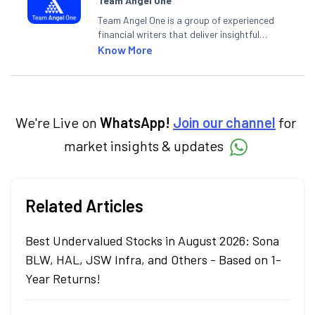
Team Angel One
Team Angel One is a group of experienced
financial writers that deliver insightful
articles on the stock market, IPO, economy,
Know More
personal finance, commodities and related
categories.
We're Live on
WhatsApp!
Join our channel
for
market insights & updates
Related Articles
Best Undervalued Stocks in August 2026: Sona
BLW, HAL, JSW Infra, and Others - Based on 1-
Year Returns!