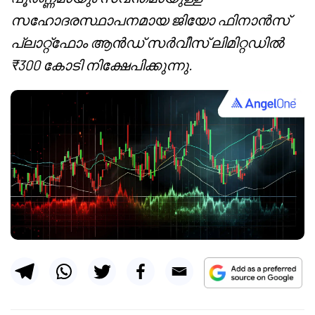
സഹോദരസ്ഥാപനമായ ജിയോ ഫിനാൻസ്
പ്ലാറ്റ്ഫോം ആൻഡ് സർവീസ് ലിമിറ്റഡിൽ
₹300 കോടി നിക്ഷേപിക്കുന്നു.