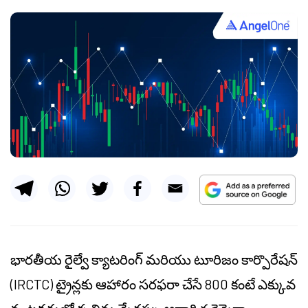
భారతీయ రైల్వే క్యాటరింగ్ మరియు టూరిజం కార్పొరేషన్
(IRCTC) ట్రైన్లకు ఆహారం సరఫరా చేసే 800 కంటే ఎక్కువ