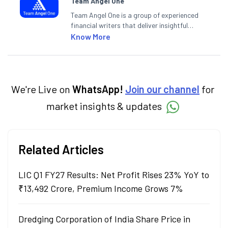
Team Angel One
Team Angel One is a group of experienced
financial writers that deliver insightful
articles on the stock market, IPO, economy,
Know More
personal finance, commodities and related
categories.
We're Live on
WhatsApp!
Join our channel
for
market insights & updates
Related Articles
LIC Q1 FY27 Results: Net Profit Rises 23% YoY to
₹13,492 Crore, Premium Income Grows 7%
Dredging Corporation of India Share Price in