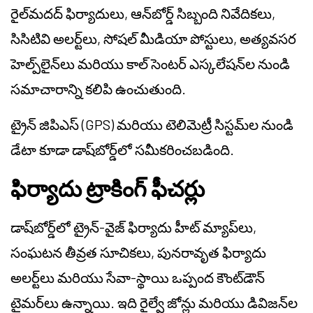
రైల్‌మదద్ ఫిర్యాదులు, ఆన్‌బోర్డ్ సిబ్బంది నివేదికలు,
సిసిటివి అలర్ట్‌లు, సోషల్ మీడియా పోస్టులు, అత్యవసర
హెల్ప్‌లైన్‌లు మరియు కాల్ సెంటర్ ఎస్కలేషన్‌ల నుండి
సమాచారాన్ని కలిపి ఉంచుతుంది.
ట్రైన్ జిపిఎస్ (GPS) మరియు టెలిమెట్రీ సిస్టమ్‌ల నుండి
డేటా కూడా డాష్‌బోర్డ్‌లో సమీకరించబడింది.
ఫిర్యాదు ట్రాకింగ్ ఫీచర్లు
డాష్‌బోర్డ్‌లో ట్రైన్-వైజ్ ఫిర్యాదు హీట్ మ్యాప్‌లు,
సంఘటన తీవ్రత సూచికలు, పునరావృత ఫిర్యాదు
అలర్ట్‌లు మరియు సేవా-స్థాయి ఒప్పంద కౌంట్‌డౌన్
టైమర్‌లు ఉన్నాయి. ఇది రైల్వే జోన్లు మరియు డివిజన్‌ల