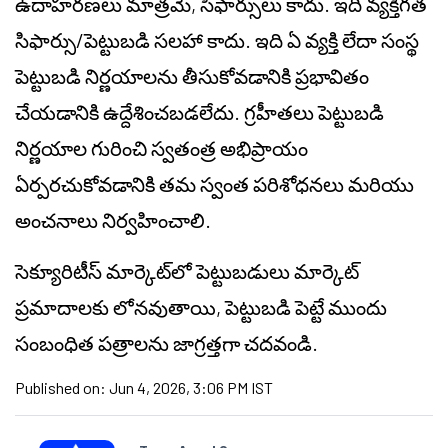
ఉదాహరణలు మాత్రమే, సిఫార్సులు కాదు. ఇది వ్యక్తిగత
సిఫార్సు/పెట్టుబడి సలహా కాదు. ఇది ఏ వ్యక్తి లేదా సంస్థ
పెట్టుబడి నిర్ణయాలను తీసుకోవడానికి ప్రభావితం
చేయడానికి ఉద్దేశించబడలేదు. గ్రహీతలు పెట్టుబడి
నిర్ణయాల గురించి స్వతంత్ర అభిప్రాయం
ఏర్పరచుకోవడానికి తమ స్వంత పరిశోధనలు మరియు
అంచనాలు నిర్వహించాలి.
సెక్యూరిటీస్ మార్కెట్‌లో పెట్టుబడులు మార్కెట్
ప్రమాదాలకు లోనవుతాయి, పెట్టుబడి పెట్టే ముందు
సంబంధిత పత్రాలను జాగ్రత్తగా చదవండి.
Published on:
Jun 4, 2026, 3:06 PM IST