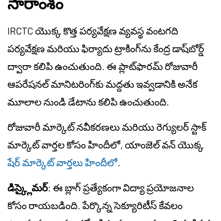
సారాంశం
IRCTC యొక్క కొత్త పర్యవేక్షణ వ్యవస్థ వంటగది
పర్యవేక్షణ మరియు ఫిర్యాదు ట్రాకింగ్‌ను కేంద్ర డాష్‌బోర్డ్
ద్వారా కలిపి ఉంచుతుంది. ఈ ప్లాట్‌ఫారమ్ రోజువారీ
ఆపరేషనల్ మానిటరింగ్‌కు మద్దతు ఇవ్వడానికి అనేక
మూలాల నుండి డేటాను కలిపి ఉంచుతుంది.
రోజువారీ మార్కెట్ నవీకరణలు మరియు రెగ్యులర్ స్టాక్
మార్కెట్ వార్తల కోసం హిందీలో, యాంజెల్ వన్ యొక్క
షేర్ మార్కెట్ వార్తలు హిందీలో
.
డిస్క్లైమర్
: ఈ బ్లాగ్ ప్రత్యేకంగా విద్యా ప్రయోజనాల
కోసం రాయబడింది. పేర్కొన్న సెక్యూరిటీస్ కేవలం