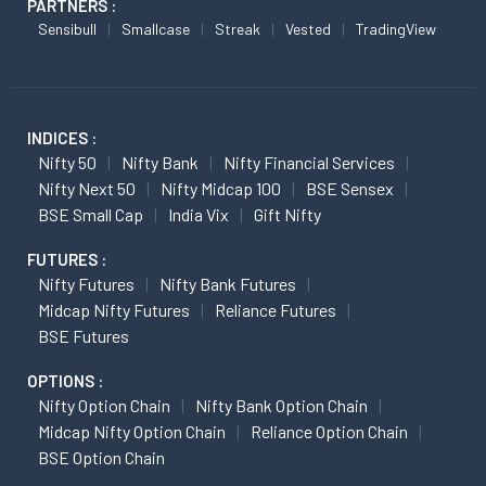
PARTNERS :
Sensibull
Smallcase
Streak
Vested
TradingView
INDICES :
Nifty 50
Nifty Bank
Nifty Financial Services
Nifty Next 50
Nifty Midcap 100
BSE Sensex
BSE Small Cap
India Vix
Gift Nifty
FUTURES :
Nifty Futures
Nifty Bank Futures
Midcap Nifty Futures
Reliance Futures
BSE Futures
OPTIONS :
Nifty Option Chain
Nifty Bank Option Chain
Midcap Nifty Option Chain
Reliance Option Chain
BSE Option Chain