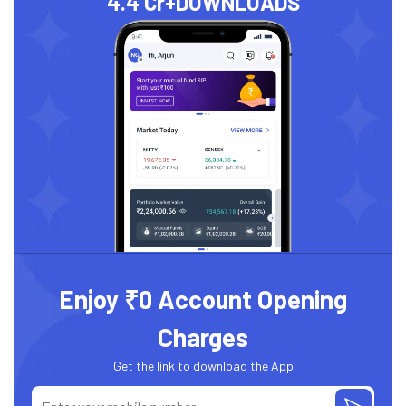
4.4 Cr+
DOWNLOADS
Enjoy ₹0 Account Opening
Charges
Get the link to download the App