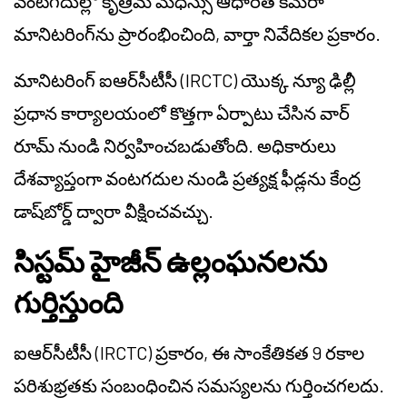
వంటగదుల్లో కృత్రిమ మేధస్సు ఆధారిత కెమెరా
మానిటరింగ్‌ను ప్రారంభించింది, వార్తా నివేదికల ప్రకారం.
మానిటరింగ్ ఐఆర్‌సీటీసీ (IRCTC) యొక్క న్యూ ఢిల్లీ
ప్రధాన కార్యాలయంలో కొత్తగా ఏర్పాటు చేసిన వార్
రూమ్ నుండి నిర్వహించబడుతోంది. అధికారులు
దేశవ్యాప్తంగా వంటగదుల నుండి ప్రత్యక్ష ఫీడ్లను కేంద్ర
డాష్‌బోర్డ్ ద్వారా వీక్షించవచ్చు.
సిస్టమ్ హైజీన్ ఉల్లంఘనలను
గుర్తిస్తుంది
ఐఆర్‌సీటీసీ (IRCTC) ప్రకారం, ఈ సాంకేతికత 9 రకాల
పరిశుభ్రతకు సంబంధించిన సమస్యలను గుర్తించగలదు.