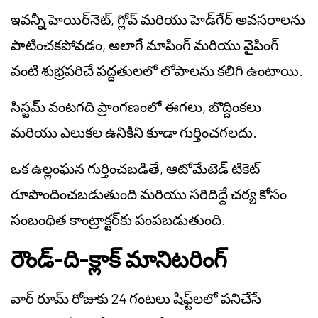
ఇవన్నీ హెయిర్‌నెట్, గ్లోవ్ మరియు హెడ్‌గేర్ అవసరాలను
పాటించకపోవడం, అలాగే మాపింగ్ మరియు వైపింగ్
వంటి శుభ్రపరిచే పద్ధతులలో లోపాలను కలిగి ఉంటాయి.
సిస్టమ్ వంటగది ప్రాంగణంలో ఈగలు, బొద్దింకలు
మరియు ఎలుకల ఉనికిని కూడా గుర్తించగలదు.
ఒక ఉల్లంఘన గుర్తించబడితే, ఆటోమేటెడ్ టికెట్
రూపొందించబడుతుంది మరియు సరిదిద్దే చర్య కోసం
సంబంధిత కాంట్రాక్టర్‌కు పంపబడుతుంది.
రౌండ్-ది-క్లాక్ మానిటరింగ్
వార్ రూమ్ రోజుకు 24 గంటలు షిఫ్ట్‌లలో పనిచేసే