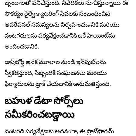
బృందాలతో పనిచేస్తుంది. నివేదికలు సూచిస్తున్నాయి ఈ
సౌకర్యం రైల్వే క్యాటరింగ్ సేవలకు సంబంధించిన
ఆపరేషనల్ సమస్యలను నిర్వహించడానికి మరియు
వంటగదులను పర్యవేక్షించడానికి ఒకే పాయింట్‌ను
అందించడానికి.
డాష్‌బోర్డ్ అనేక మూలాల నుండి ఇన్‌పుట్‌లను
స్వీకరిస్తుంది, సిబ్బందికి సంఘటనలు మరియు
ఫిర్యాదులను ట్రాక్ చేయడానికి అనుమతిస్తుంది.
బహుళ డేటా సోర్స్‌లు
సమీకరించబడ్డాయి
వంటగది పర్యవేక్షణకు అదనంగా, ఈ ప్లాట్‌ఫారమ్