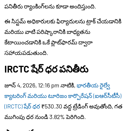
పనితీరు ర్యాంకింగ్‌లను కూడా అందిస్తుంది.
ఈ సిస్టమ్ అధికారులకు ఫిర్యాదులను ట్రాక్ చేయడానికి
మరియు వాటి పరిష్కారానికి బాధ్యతను
కేటాయించడానికి ఒకే ప్లాట్‌ఫారమ్ ద్వారా
సహాయపడుతుంది.
IRCTC షేర్ ధర పనితీరు
జూన్ 4, 2026, 12:16 pm నాటికి,
భారతీయ రైల్వే
క్యాటరింగ్ మరియు టూరిజం కార్పొరేషన్ (ఐఆర్‌సీటీసీ)
(IRCTC) షేర్ ధర
₹530.30 వద్ద ట్రేడింగ్ అవుతోంది, గత
ముగింపు ధర నుండి 3.82% పెరిగింది.