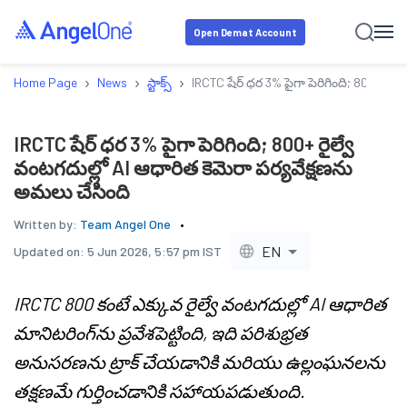
Open Demat Account
›
›
›
Home Page
News
స్టాక్స్
IRCTC షేర్ ధర 3% పైగా పెరిగింది; 800+ రైల
IRCTC షేర్ ధర 3% పైగా పెరిగింది; 800+ రైల్వే
వంటగదుల్లో AI ఆధారిత కెమెరా పర్యవేక్షణను
అమలు చేసింది
Written by:
Team Angel One
EN
Updated on:
5 Jun 2026, 5:57 pm IST
IRCTC 800 కంటే ఎక్కువ రైల్వే వంటగదుల్లో AI ఆధారిత
మానిటరింగ్‌ను ప్రవేశపెట్టింది, ఇది పరిశుభ్రత
అనుసరణను ట్రాక్ చేయడానికి మరియు ఉల్లంఘనలను
తక్షణమే గుర్తించడానికి సహాయపడుతుంది.