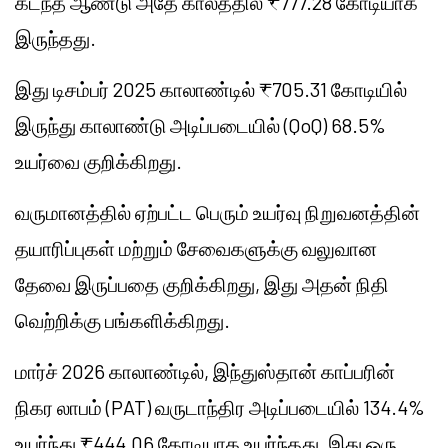
கடந்த ஆண்டு அதே காலத்தில் ₹777.28 கோடியாக
இருந்தது.
இது டிசம்பர் 2025 காலாண்டில் ₹705.31 கோடியில்
இருந்து காலாண்டு அடிப்படையில் (QoQ) 68.5%
உயர்வை குறிக்கிறது.
வருமானத்தில் ஏற்பட்ட பெரும் உயர்வு நிறுவனத்தின்
தயாரிப்புகள் மற்றும் சேவைகளுக்கு வலுவான
தேவை இருப்பதை குறிக்கிறது, இது அதன் நிதி
வெற்றிக்கு பங்களிக்கிறது.
மார்ச் 2026 காலாண்டில், இந்துஸ்தான் காப்பரின்
நிகர லாபம் (PAT) வருடாந்திர அடிப்படையில் 134.4%
உயர்ந்து ₹444.06 கோடியாக உயர்ந்தது, இது ஒரு