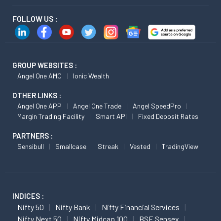
FOLLOW US :
GROUP WEBSITES :
Angel One AMC
Ionic Wealth
OTHER LINKS :
Angel One APP
Angel One Trade
Angel SpeedPro
Margin Trading Facility
Smart API
Fixed Deposit Rates
PARTNERS :
Sensibull
Smallcase
Streak
Vested
TradingView
INDICES :
Nifty 50
Nifty Bank
Nifty Financial Services
Nifty Next 50
Nifty Midcap 100
BSE Sensex