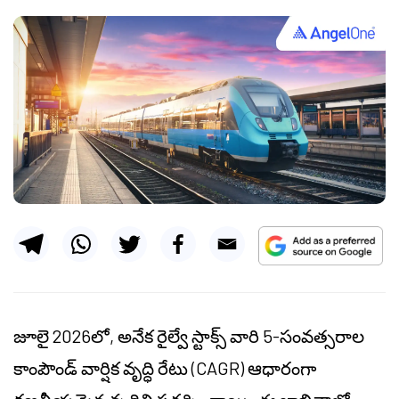
జూలై 2026లో, అనేక రైల్వే స్టాక్స్ వారి 5-సంవత్సరాల
కాంపౌండ్ వార్షిక వృద్ధి రేటు (CAGR) ఆధారంగా