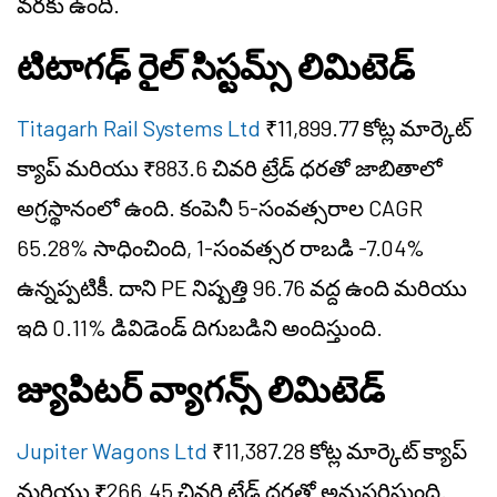
వరకు ఉంది.
టిటాగఢ్ రైల్ సిస్టమ్స్ లిమిటెడ్
Titagarh Rail Systems Ltd
₹11,899.77 కోట్ల మార్కెట్
క్యాప్ మరియు ₹883.6 చివరి ట్రేడ్ ధరతో జాబితాలో
అగ్రస్థానంలో ఉంది. కంపెనీ 5-సంవత్సరాల CAGR
65.28% సాధించింది, 1-సంవత్సర రాబడి -7.04%
ఉన్నప్పటికీ. దాని PE నిష్పత్తి 96.76 వద్ద ఉంది మరియు
ఇది 0.11% డివిడెండ్ దిగుబడిని అందిస్తుంది.
జ్యుపిటర్ వ్యాగన్స్ లిమిటెడ్
Jupiter Wagons Ltd
₹11,387.28 కోట్ల మార్కెట్ క్యాప్
మరియు ₹266.45 చివరి ట్రేడ్ ధరతో అనుసరిస్తుంది.