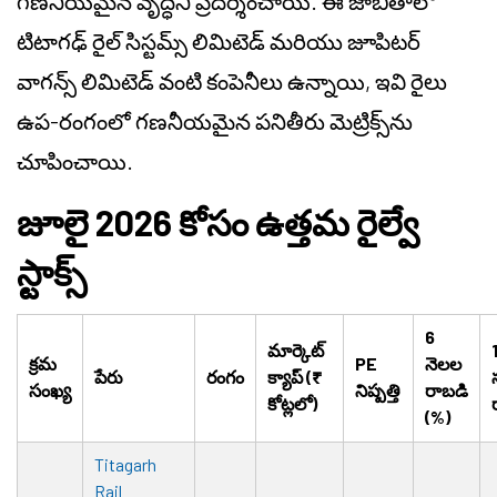
గణనీయమైన వృద్ధిని ప్రదర్శించాయి. ఈ జాబితాలో
టిటాగఢ్ రైల్ సిస్టమ్స్ లిమిటెడ్ మరియు జూపిటర్
వాగన్స్ లిమిటెడ్ వంటి కంపెనీలు ఉన్నాయి, ఇవి రైలు
ఉప-రంగంలో గణనీయమైన పనితీరు మెట్రిక్స్‌ను
చూపించాయి.
జూలై 2026 కోసం ఉత్తమ రైల్వే
స్టాక్స్
6
మార్కెట్
క్రమ
PE
నెలల
పేరు
రంగం
క్యాప్ (₹
సంఖ్య
నిష్పత్తి
రాబడి
కోట్లలో)
(%)
Titagarh
Rail