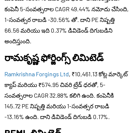
కంపెనీ 5-సంవత్సరాల CAGR 49.44% నమోదు చేసింది,
1-సంవత్సర రాబడి -30.56% తో. దాని PE నిష్పత్తి
66.56 మరియు ఇది 0.37% డివిడెండ్ దిగుబడిని
అందిస్తుంది.
రామకృష్ణ ఫోర్జింగ్స్ లిమిటెడ్
Ramkrishna Forgings Ltd
, ₹10,461.13 కోట్ల మార్కెట్
క్యాప్ మరియు ₹574.95 చివరి ట్రేడ్ ధరతో, 5-
సంవత్సరాల CAGR 32.88% కలిగి ఉంది. కంపెనీకి
145.72 PE నిష్పత్తి మరియు 1-సంవత్సర రాబడి
-13.16% ఉంది. దాని డివిడెండ్ దిగుబడి 0.17%.