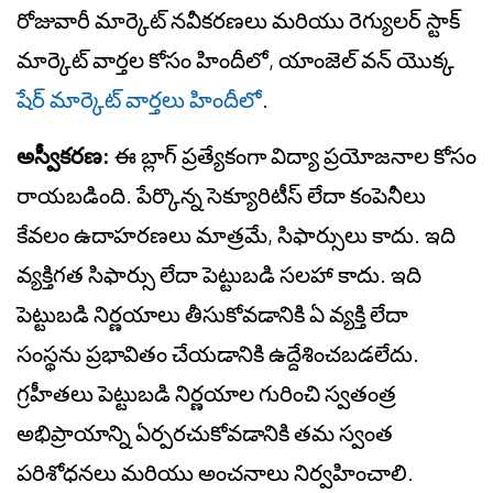
రోజువారీ మార్కెట్ నవీకరణలు మరియు రెగ్యులర్ స్టాక్
మార్కెట్ వార్తల కోసం హిందీలో, యాంజెల్ వన్ యొక్క
షేర్ మార్కెట్ వార్తలు హిందీలో
.
అస్వీకరణ:
ఈ బ్లాగ్ ప్రత్యేకంగా విద్యా ప్రయోజనాల కోసం
రాయబడింది. పేర్కొన్న సెక్యూరిటీస్ లేదా కంపెనీలు
కేవలం ఉదాహరణలు మాత్రమే, సిఫార్సులు కాదు. ఇది
వ్యక్తిగత సిఫార్సు లేదా పెట్టుబడి సలహా కాదు. ఇది
పెట్టుబడి నిర్ణయాలు తీసుకోవడానికి ఏ వ్యక్తి లేదా
సంస్థను ప్రభావితం చేయడానికి ఉద్దేశించబడలేదు.
గ్రహీతలు పెట్టుబడి నిర్ణయాల గురించి స్వతంత్ర
అభిప్రాయాన్ని ఏర్పరచుకోవడానికి తమ స్వంత
పరిశోధనలు మరియు అంచనాలు నిర్వహించాలి.