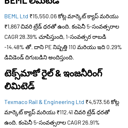
BEML
లిమిటెడ్
BEML Ltd
₹15,550.06 కోట్ల మార్కెట్ క్యాప్ మరియు
₹1,867 చివరి ట్రేడ్ ధరతో ఉంది. కంపెనీ 5-సంవత్సరాల
CAGR 28.39% చూపిస్తుంది, 1-సంవత్సర రాబడి
-14.48% తో. దాని PE నిష్పత్తి 110 మరియు ఇది 0.29%
డివిడెండ్ దిగుబడిని అందిస్తుంది.
టెక్స్‌మాకో రైల్ & ఇంజనీరింగ్
లిమిటెడ్
Texmaco Rail & Engineering Ltd
₹4,573.56 కోట్ల
మార్కెట్ క్యాప్ మరియు ₹112.41 చివరి ట్రేడ్ ధరతో
ఉంది. కంపెనీ 5-సంవత్సరాల CAGR 26.91%