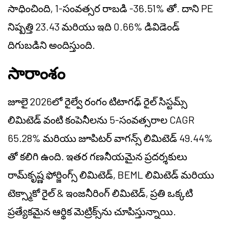
సాధించింది, 1-సంవత్సర రాబడి -36.51% తో. దాని PE
నిష్పత్తి 23.43 మరియు ఇది 0.66% డివిడెండ్
దిగుబడిని అందిస్తుంది.
సారాంశం
జూలై 2026లో రైల్వే రంగం టిటాగఢ్ రైల్ సిస్టమ్స్
లిమిటెడ్ వంటి కంపెనీలను 5-సంవత్సరాల CAGR
65.28% మరియు జూపిటర్ వాగన్స్ లిమిటెడ్ 49.44%
తో కలిగి ఉంది. ఇతర గణనీయమైన ప్రదర్శకులు
రామ్‌కృష్ణ ఫోర్జింగ్స్ లిమిటెడ్, BEML లిమిటెడ్ మరియు
టెక్స్మాకో రైల్ & ఇంజనీరింగ్ లిమిటెడ్, ప్రతి ఒక్కటి
ప్రత్యేకమైన ఆర్థిక మెట్రిక్స్‌ను చూపిస్తున్నాయి.