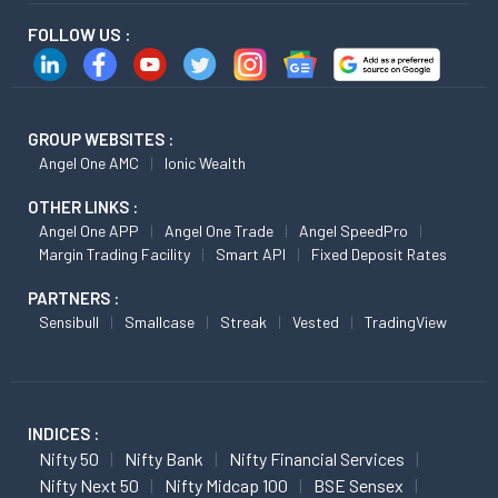
FOLLOW US :
GROUP WEBSITES :
Angel One AMC
Ionic Wealth
OTHER LINKS :
Angel One APP
Angel One Trade
Angel SpeedPro
Margin Trading Facility
Smart API
Fixed Deposit Rates
PARTNERS :
Sensibull
Smallcase
Streak
Vested
TradingView
INDICES :
Nifty 50
Nifty Bank
Nifty Financial Services
Nifty Next 50
Nifty Midcap 100
BSE Sensex