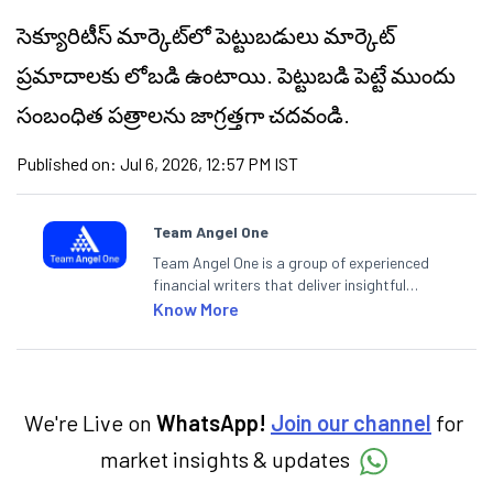
సెక్యూరిటీస్ మార్కెట్‌లో పెట్టుబడులు మార్కెట్
ప్రమాదాలకు లోబడి ఉంటాయి. పెట్టుబడి పెట్టే ముందు
సంబంధిత పత్రాలను జాగ్రత్తగా చదవండి.
Published on:
Jul 6, 2026, 12:57 PM IST
Team Angel One
Team Angel One is a group of experienced
financial writers that deliver insightful
articles on the stock market, IPO, economy,
Know More
personal finance, commodities and related
categories.
We're Live on
WhatsApp!
Join our channel
for
market insights & updates