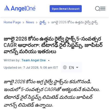
Open Demat Account
›
›
›
Home Page
News
స్టాక్స్
జూలై 2026 కోసం ఉత్తమ రైల్వే స్టాక్స్ 5-స
జూలై 2026 కోసం ఉత్తమ రైల్వే స్టాక్స్ 5-సంవత్సర
CAGR ఆధారంగా: టిటాగఢ్ రైల్ సిస్టమ్స్, జూపిటర్
వాగన్స్ మరియు ఇతరులు
Written by:
Team Angel One
EN
Updated on:
7 Jul 2026, 5:06 am IST
జూలై 2026 కోసం అగ్ర రైల్వే స్టాక్స్‌ను కనుగొనండి,
ఇందులో 5-సంవత్సర CAGRతో ఆకట్టుకునే కంపెనీలు,
టిటాగఢ్ రైల్ సిస్టమ్స్ లిమిటెడ్ మరియు జూపిటర్
వాగన్స్ లిమిటెడ్ ఉన్నాయి.