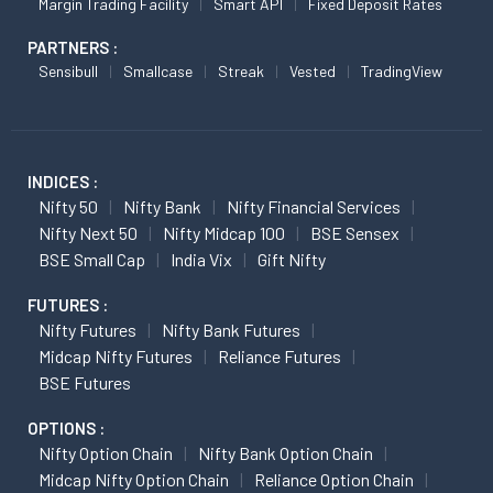
Margin Trading Facility
Smart API
Fixed Deposit Rates
PARTNERS :
Sensibull
Smallcase
Streak
Vested
TradingView
INDICES :
Nifty 50
Nifty Bank
Nifty Financial Services
Nifty Next 50
Nifty Midcap 100
BSE Sensex
BSE Small Cap
India Vix
Gift Nifty
FUTURES :
Nifty Futures
Nifty Bank Futures
Midcap Nifty Futures
Reliance Futures
BSE Futures
OPTIONS :
Nifty Option Chain
Nifty Bank Option Chain
Midcap Nifty Option Chain
Reliance Option Chain