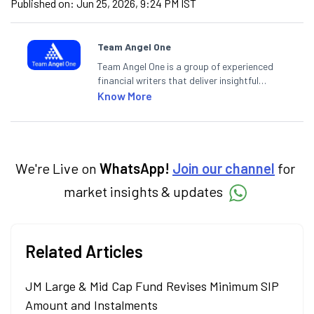
Published on:
Jun 25, 2026, 9:24 PM IST
Team Angel One
Team Angel One is a group of experienced
financial writers that deliver insightful
articles on the stock market, IPO, economy,
Know More
personal finance, commodities and related
categories.
We're Live on
WhatsApp!
Join our channel
for
market insights & updates
Related Articles
JM Large & Mid Cap Fund Revises Minimum SIP
Amount and Instalments