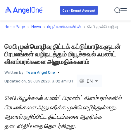
Open Demat Account
›
›
›
Home Page
News
ம்யூச்சுவல் ஃபண்ட்ஸ்
செபி முன்மொழிவு திட்டக்
செபி முன்மொழிவு திட்டக் கட்டுப்பாடுகளுடன்
பிரபலங்கள் வழிநடத்தும் மியூச்சுவல் ஃபண்ட்
விளம்பரங்களை அனுமதிக்கலாம்
Written by:
Team Angel One
EN
Updated on:
26 Jun 2026, 3:02 am IST
செபி மியூச்சுவல் ஃபண்ட் பிராண்ட் விளம்பரங்களில்
பிரபலங்களை அனுமதிக்க முன்மொழிந்துள்ளது,
ஆனால் குறிப்பிட்ட திட்டங்களை ஆதரிக்க
தடைவிதிப்பதை தொடர்கிறது.