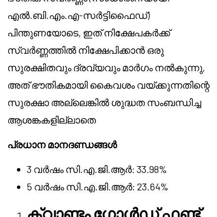
എൽ.ബി.എം.എ-സർട്ടിഫൈഡ്)
പിന്തുണയോടെ, ഇത് നിക്ഷേപകർക്ക്
സ്വർണ്ണത്തിൽ നിക്ഷേപിക്കാൻ ഒരു
സുരക്ഷിതവും ദ്രവ്യവും മാർഗം നൽകുന്നു,
അത് ഭൗതികമായി കൈവശം വയ്ക്കുന്നതിന്റെ
സുരക്ഷാ അല്ലെങ്കിൽ ശുദ്ധത സംബന്ധിച്ച
ആശങ്കകളില്ലാതെ
പ്രധാന മാനദണ്ഡങ്ങൾ
3 വർഷം സി.എ.ജി.ആർ: 33.98%
5 വർഷം സി.എ.ജി.ആർ: 23.64%
ക്വാണ്ടം ഗോൾഡ് ഫണ്ട്