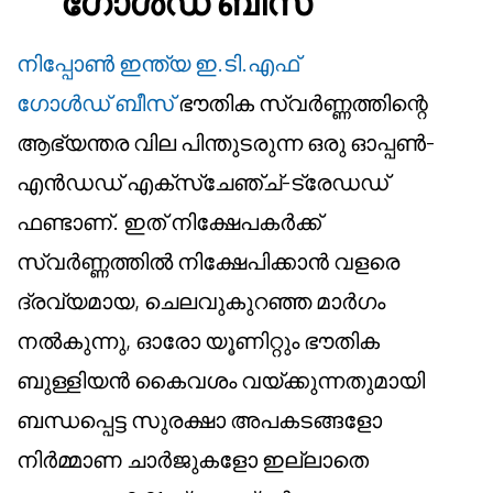
ഗോൾഡ് ബീസ്
നിപ്പോൺ ഇന്ത്യ ഇ.ടി.എഫ്
ഗോൾഡ് ബീസ്
ഭൗതിക സ്വർണ്ണത്തിന്റെ
ആഭ്യന്തര വില പിന്തുടരുന്ന ഒരു ഓപ്പൺ-
എൻഡഡ് എക്സ്ചേഞ്ച്-ട്രേഡഡ്
ഫണ്ടാണ്. ഇത് നിക്ഷേപകർക്ക്
സ്വർണ്ണത്തിൽ നിക്ഷേപിക്കാൻ വളരെ
ദ്രവ്യമായ, ചെലവുകുറഞ്ഞ മാർഗം
നൽകുന്നു, ഓരോ യൂണിറ്റും ഭൗതിക
ബുള്ളിയൻ കൈവശം വയ്ക്കുന്നതുമായി
ബന്ധപ്പെട്ട സുരക്ഷാ അപകടങ്ങളോ
നിർമ്മാണ ചാർജുകളോ ഇല്ലാതെ