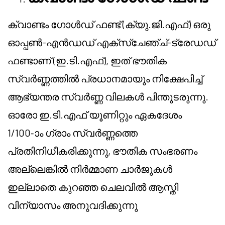
ക്വാണ്ടം ഗോൾഡ് ഫണ്ട് (ക്യു.ജി.എഫ്) ഒരു
ഓപ്പൺ-എൻഡഡ് എക്സ്ചേഞ്ച്-ട്രേഡഡ്
ഫണ്ടാണ് (ഇ.ടി.എഫ്), ഇത് ഭൗതിക
സ്വർണ്ണത്തിൽ പ്രധാനമായും നിക്ഷേപിച്ച്
ആഭ്യന്തര സ്വർണ്ണ വിലകൾ പിന്തുടരുന്നു.
ഓരോ ഇ.ടി.എഫ് യൂണിറ്റും ഏകദേശം
1/100-ാം ഗ്രാം സ്വർണ്ണത്തെ
പ്രതിനിധീകരിക്കുന്നു, ഭൗതിക സംഭരണം
അല്ലെങ്കിൽ നിർമ്മാണ ചാർജുകൾ
ഇല്ലാതെ കുറഞ്ഞ ചെലവിൽ ആസ്തി
വിന്യാസം അനുവദിക്കുന്നു