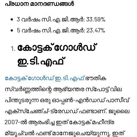
പ്രധാന മാനദണ്ഡങ്ങൾ
3 വർഷം സി.എ.ജി.ആർ: 33.59%
5 വർഷം സി.എ.ജി.ആർ: 23.47%
കോട്ടക് ഗോൾഡ്
ഇ.ടി.എഫ്
കോട്ടക് ഗോൾഡ് ഇ.ടി.എഫ്
ഭൗതിക
സ്വർണ്ണത്തിന്റെ ആഭ്യന്തര സ്പോട്ട് വില
പിന്തുടരുന്ന ഒരു ഓപ്പൺ-എൻഡഡ് പാസീവ്
എക്സ്ചേഞ്ച്-ട്രേഡഡ് ഫണ്ടാണ്. ജൂലൈ
2007-ൽ ആരംഭിച്ച ഇത് കോട്ടക് മഹീന്ദ്ര
മ്യൂച്വൽ ഫണ്ട് മാനേജുചെയ്യുന്നു, ഇത്