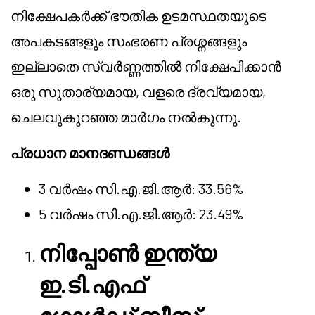
നിക്ഷേപകർക്ക് ഭൗതിക ഉടമസ്ഥതയുടെ
അപകടങ്ങളും സംഭരണ ​​പ്രശ്നങ്ങളും
ഇല്ലാതെ സ്വർണ്ണത്തിൽ നിക്ഷേപിക്കാൻ
ഒരു സുതാര്യമായ, വളരെ ദ്രവ്യമായ,
ചെലവുകുറഞ്ഞ മാർഗം നൽകുന്നു.
പ്രധാന മാനദണ്ഡങ്ങൾ
3 വർഷം സി.എ.ജി.ആർ: 33.56%
5 വർഷം സി.എ.ജി.ആർ: 23.49%
നിപ്പോൺ ഇന്ത്യ
ഇ.ടി.എഫ്