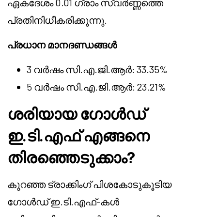
ഏകദേശം 0.01 ഗ്രാം സ്വർണ്ണത്തെ
പ്രതിനിധീകരിക്കുന്നു.
പ്രധാന മാനദണ്ഡങ്ങൾ
3 വർഷം സി.എ.ജി.ആർ: 33.35%
5 വർഷം സി.എ.ജി.ആർ: 23.21%
ശരിയായ ഗോൾഡ്
ഇ.ടി.എഫ് എങ്ങനെ
തിരഞ്ഞെടുക്കാം?
കുറഞ്ഞ ട്രാക്കിംഗ് പിശകോടുകൂടിയ
ഗോൾഡ് ഇ.ടി.എഫ്-കൾ