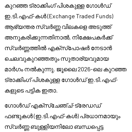
കുറഞ്ഞ ട്രാക്കിംഗ് പിശകുള്ള ഗോൾഡ്
ഇ.ടി.എഫ്-കൾ (Exchange Traded Funds)
ആഭ്യന്തര സ്വർണ്ണ വിലകളെ അടുത്ത്
അനുകരിക്കുന്നതിനാൽ, നിക്ഷേപകർക്ക്
സ്വർണ്ണത്തിൽ എക്സ്പോഷർ നേടാൻ
ചെലവുകുറഞ്ഞതും സുതാര്യവുമായ
മാർഗം നൽകുന്നു. ജൂലൈ 2026-ലെ കുറഞ്ഞ
ട്രാക്കിംഗ് പിശകുള്ള ഗോൾഡ് ഇ.ടി.എഫ്-
കളുടെ പട്ടിക ഇതാ.
ഗോൾഡ് എക്സ്ചേഞ്ച്-ട്രേഡഡ്
ഫണ്ടുകൾ (ഇ.ടി.എഫ്-കൾ) പ്രധാനമായും
സ്വർണ്ണ ബുള്ളിയനിലോ ബന്ധപ്പെട്ട