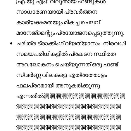
(എ.യു.എം): വലുതായ ഫണ്ടുകൾ
സാധാരണയായി പ്രവർത്തന
കാര്യക്ഷമതയും മികച്ച ചെലവ്
മാനേജ്മെന്റും പ്രയോജനപ്പെടുത്തുന്നു.
ചരിത്ര ട്രാക്കിംഗ് വ്യത്യാസം: നിരവധി
സമയപരിധികളിൽ പ്രകടന സ്ഥിരത
അവലോകനം ചെയ്യുന്നത് ഒരു ഫണ്ട്
സ്വർണ്ണ വിലകളെ എത്രത്തോളം
ഫലപ്രദമായി അനുകരിക്കുന്നു
എന്നതിൽ洞洞洞洞洞洞洞洞洞洞洞洞洞洞
洞洞洞洞洞洞洞洞洞洞洞洞洞洞洞洞洞洞
洞洞洞洞洞洞洞洞洞洞洞洞洞洞洞洞洞洞
洞洞洞洞洞洞洞洞洞洞洞洞洞洞洞洞洞洞