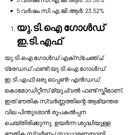
5 വർഷം സി.എ.ജി.ആർ: 23.52%
യു.ടി.ഐ ഗോൾഡ്
ഇ.ടി.എഫ്
യു.ടി.ഐ ഗോൾഡ് എക്സ്ചേഞ്ച്
ട്രേഡഡ് ഫണ്ട് (യു.ടി.ഐ ഗോൾഡ്
ഇ.ടി.എഫ്) ഒരു ഓപ്പൺ-എൻഡഡ്
കൊമോഡിറ്റീസ് മ്യൂച്വൽ ഫണ്ട് സ്കീമാണ്,
ഇത് ഭൗതിക സ്വർണ്ണത്തിന്റെ ആഭ്യന്തര
വില പിന്തുടരാൻ രൂപകൽപ്പന
ചെയ്തിരിക്കുന്നു. ഉയർന്ന ശുദ്ധിയുള്ള
ഭൗതിക സ്വർണ്ണം (സാധാരണയായി