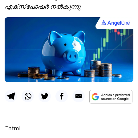
എക്സ്പോഷർ നൽകുന്നു
```html