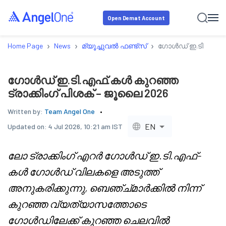
Open Demat Account
›
›
›
Home Page
News
മ്യൂച്ചുവൽ ഫണ്ട്സ്
ഗോൾഡ് ഇ.ടി.എഫ്.കൾ
ഗോൾഡ് ഇ.ടി.എഫ്.കൾ കുറഞ്ഞ
ട്രാക്കിംഗ് പിശക് – ജൂലൈ 2026
Written by:
Team Angel One
EN
Updated on:
4 Jul 2026, 10:21 am IST
ലോ ട്രാക്കിംഗ് എറർ ഗോൾഡ് ഇ.ടി.എഫ്-
കൾ ഗോൾഡ് വിലകളെ അടുത്ത്
അനുകരിക്കുന്നു, ബെഞ്ച്മാർക്കിൽ നിന്ന്
കുറഞ്ഞ വ്യത്യാസത്തോടെ
ഗോൾഡിലേക്ക് കുറഞ്ഞ ചെലവിൽ