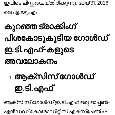
ഇവിടെ ലിസ്റ്റുചെയ്തിരിക്കുന്നു, മേയ് 31, 2026-
ലെ എ.യു.എം.
കുറഞ്ഞ ട്രാക്കിംഗ്
പിശകോടുകൂടിയ ഗോൾഡ്
ഇ.ടി.എഫ്-കളുടെ
അവലോകനം
ആക്സിസ് ഗോൾഡ്
ഇ.ടി.എഫ്
ആക്സിസ് ഗോൾഡ് ഇ.ടി.എഫ് ഒരു ഓപ്പൺ-
എൻഡഡ് കൊമോഡിറ്റീസ് എക്സ്ചേഞ്ച്-