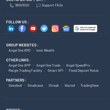
18001020
Support FAQs
FOLLOW US :
GROUP WEBSITES :
Angel One AMC
Ionic Wealth
OTHER LINKS :
Angel One APP
Angel One Trade
Angel SpeedPro
Margin Trading Facility
Smart API
Fixed Deposit Rates
PARTNERS :
Sensibull
Smallcase
Streak
Vested
TradingView