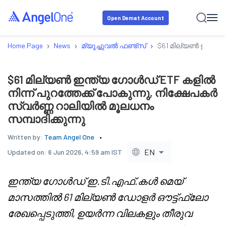
Open Demat Account
›
›
›
Home Page
News
മ്യൂച്ചുവൽ ഫണ്ട്സ്
$61 മില്യൺ ഇന്ത്യ 
$61 മില്യൺ ഇന്ത്യ ഗോൾഡ് ETF കളിൽ
നിന്ന് പുറത്തേക്ക് പോകുന്നു, നിക്ഷേപകർ
സ്വർണ്ണ റാലിയിൽ മൂലധനം
സമ്പാദിക്കുന്നു
Written by:
Team Angel One
EN
Updated on:
6 Jun 2026, 4:59 am IST
ഇന്ത്യ ഗോൾഡ് ഇ.ടി.എഫ്.കൾ മെയ്
മാസത്തിൽ 61 മില്യൺ ഡോളർ ഔട്ട്‌ഫ്ലോ
രേഖപ്പെടുത്തി, ഉയർന്ന വിലകളും തീരുവ