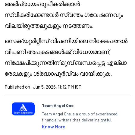
അഭിപ്രായം രൂപീകരിക്കാൻ
സ്വീകരിക്കേണ്ടവർ സ്വന്തം ഗവേഷണവും
വിലയിരുത്തലുകളും നടത്തണം.
സെക്യൂരിറ്റീസ് വിപണിയിലെ നിക്ഷേപങ്ങൾ
വിപണി അപകടങ്ങൾക്ക് വിധേയമാണ്,
നിക്ഷേപിക്കുന്നതിന് മുമ്പ് ബന്ധപ്പെട്ട എല്ലാ
രേഖകളും ശ്രദ്ധാപൂർവ്വം വായിക്കുക.
Published on:
Jun 5, 2026, 11:12 PM IST
Team Angel One
Team Angel One is a group of experienced
financial writers that deliver insightful
articles on the stock market, IPO, economy,
Know More
personal finance, commodities and related