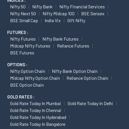
INDICES :
Nifty 50
Nifty Bank
Nifty Financial Services
Nifty Next 50
Nifty Midcap 100
BSE Sensex
BSE Small Cap
India Vix
Gift Nifty
FUTURES :
Nifty Futures
Nifty Bank Futures
Midcap Nifty Futures
Reliance Futures
BSE Futures
OPTIONS :
Nifty Option Chain
Nifty Bank Option Chain
Midcap Nifty Option Chain
Reliance Option Chain
BSE Option Chain
GOLD RATES :
Gold Rate Today In Mumbai
Gold Rate Today In Delhi
Gold Rate Today In Chennai
Gold Rate Today In Hyderabad
Gold Rate Today In Bangalore