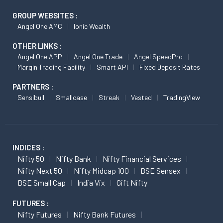
GROUP WEBSITES :
Angel One AMC
Ionic Wealth
OTHER LINKS :
Angel One APP
Angel One Trade
Angel SpeedPro
Margin Trading Facility
Smart API
Fixed Deposit Rates
PARTNERS :
Sensibull
Smallcase
Streak
Vested
TradingView
INDICES :
Nifty 50
Nifty Bank
Nifty Financial Services
Nifty Next 50
Nifty Midcap 100
BSE Sensex
BSE Small Cap
India Vix
Gift Nifty
FUTURES :
Nifty Futures
Nifty Bank Futures