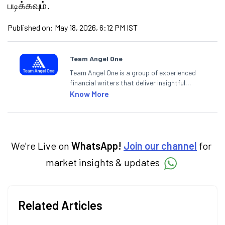
படிக்கவும்.
Published on:
May 18, 2026, 6:12 PM IST
Team Angel One
Team Angel One is a group of experienced
financial writers that deliver insightful
articles on the stock market, IPO, economy,
Know More
personal finance, commodities and related
categories.
We're Live on
WhatsApp!
Join our channel
for
market insights & updates
Related Articles