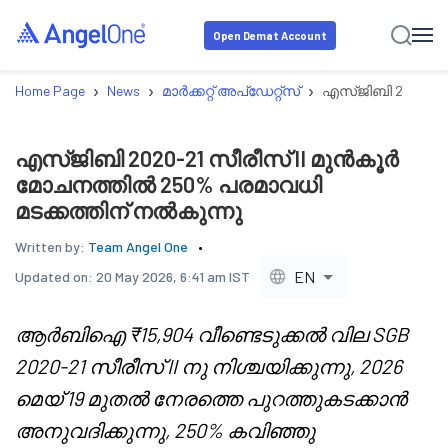
Open Demat Account
›
›
›
Home Page
News
മാർക്കറ്റ് അപ്‌ഡേറ്റ്സ്
എസ്‌ജിബി 2020-21
എസ്‌ജിബി 2020-21 സീരീസ് II മുൻകൂർ
മോചനത്തിൽ 250% പരമാവധി
മടക്കത്തിന് നൽകുന്നു
Written by:
Team Angel One
EN
Updated on:
20 May 2026, 6:41 am IST
ആർബിഐ ₹15,904 വീണ്ടെടുക്കൽ വില SGB
2020-21 സീരീസ് II നു നിശ്ചയിക്കുന്നു, 2026
മെയ് 19 മുതൽ നേരത്തെ പുറത്തുകടക്കാൻ
അനുവദിക്കുന്നു, 250% കവിഞ്ഞു