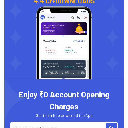
4.4 Cr+
DOWNLOADS
Enjoy ₹0 Account Opening
Charges
Get the link to download the App