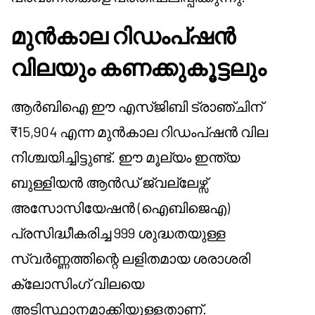
മുൻകാല റിഡംപ്ഷൻ
വിലയും കണക്കുകൂട്ടലും
ആർബിഐ ഈ എസ്‌ജിബി ട്രാഞ്ചിന്
₹15,904 എന്ന മുൻകാല റിഡംപ്ഷൻ വില
നിശ്ചയിച്ചിട്ടുണ്ട്. ഈ മൂല്യം ഇന്ത്യ
ബുള്ളിയൻ ആൻഡ് ജ്വല്ലേഴ്സ്
അസോസിയേഷൻ (ഐബിജെഎ)
പ്രസിദ്ധീകരിച്ച 999 ശുദ്ധതയുള്ള
സ്വർണ്ണത്തിന്റെ ലളിതമായ ശരാശരി
ക്ലോസിംഗ് വിലയെ
അടിസ്ഥാനമാക്കിയുള്ളതാണ്.