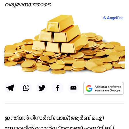
വരുമാനത്തോടെ.
ഇന്ത്യൻ റിസർവ് ബാങ്ക് (ആർബിഐ)
സോവറിൻ ഗോൾഡ് ബോണ്ട് (എസ്‌ജിബി)