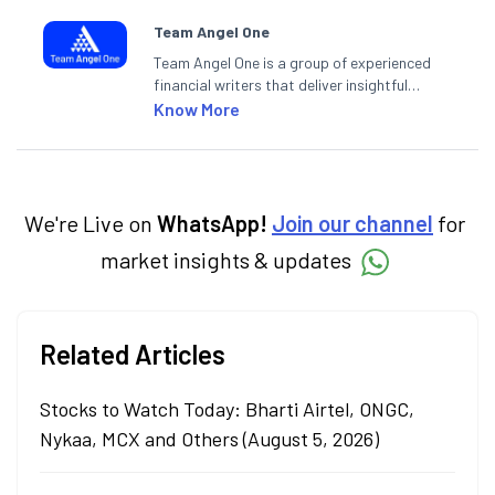
Team Angel One
Team Angel One is a group of experienced
financial writers that deliver insightful
articles on the stock market, IPO, economy,
Know More
personal finance, commodities and related
categories.
We're Live on
WhatsApp!
Join our channel
for
market insights & updates
Related Articles
Stocks to Watch Today: Bharti Airtel, ONGC,
Nykaa, MCX and Others (August 5, 2026)