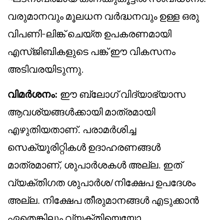
വരുമാനവും മൂലധന വർദ്ധനവും ഉള്ള ഒരു
വിപണി-ലിങ്ക് ചെയ്ത ഉപകരണമായി
എസ്‌ജിബികളുടെ പങ്ക് ഈ വികസനം
അടിവരയിടുന്നു.
വിമർശനം:
ഈ ബ്ലോഗ് വിദ്യാഭ്യാസ
ആവശ്യങ്ങൾക്കായി മാത്രമായി
എഴുതിയതാണ്. പരാമർശിച്ച
സെക്യൂരിറ്റികൾ ഉദാഹരണങ്ങൾ
മാത്രമാണ്, ശുപാർശകൾ അല്ല. ഇത്
വ്യക്തിഗത ശുപാർശ/നിക്ഷേപ ഉപദേശം
അല്ല. നിക്ഷേപ തീരുമാനങ്ങൾ എടുക്കാൻ
ഏതെങ്കിലും വ്യക്തിയെയോ