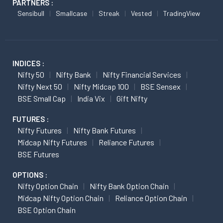
PARTNERS :
Sensibull
Smallcase
Streak
Vested
TradingView
INDICES :
Nifty 50
Nifty Bank
Nifty Financial Services
Nifty Next 50
Nifty Midcap 100
BSE Sensex
BSE Small Cap
India Vix
Gift Nifty
FUTURES :
Nifty Futures
Nifty Bank Futures
Midcap Nifty Futures
Reliance Futures
BSE Futures
OPTIONS :
Nifty Option Chain
Nifty Bank Option Chain
Midcap Nifty Option Chain
Reliance Option Chain
BSE Option Chain