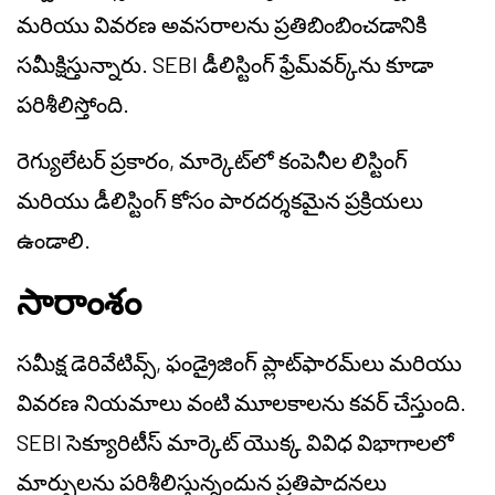
మరియు వివరణ అవసరాలను ప్రతిబింబించడానికి
సమీక్షిస్తున్నారు. SEBI డీలిస్టింగ్ ఫ్రేమ్‌వర్క్‌ను కూడా
పరిశీలిస్తోంది.
రెగ్యులేటర్ ప్రకారం, మార్కెట్‌లో కంపెనీల లిస్టింగ్
మరియు డీలిస్టింగ్ కోసం పారదర్శకమైన ప్రక్రియలు
ఉండాలి.
సారాంశం
సమీక్ష డెరివేటివ్స్, ఫండ్రైజింగ్ ప్లాట్‌ఫారమ్‌లు మరియు
వివరణ నియమాలు వంటి మూలకాలను కవర్ చేస్తుంది.
SEBI సెక్యూరిటీస్ మార్కెట్ యొక్క వివిధ విభాగాలలో
మార్పులను పరిశీలిస్తున్నందున ప్రతిపాదనలు