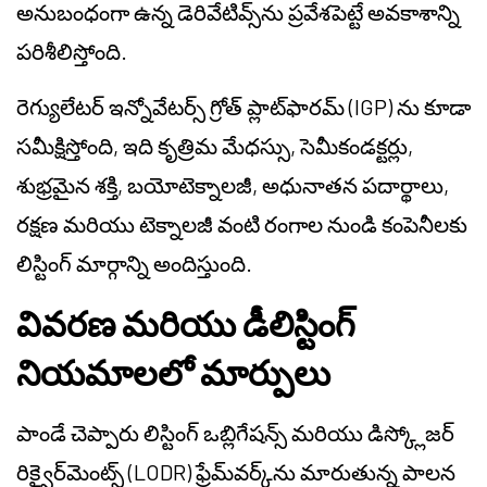
అనుబంధంగా ఉన్న డెరివేటివ్స్‌ను ప్రవేశపెట్టే అవకాశాన్ని
పరిశీలిస్తోంది.
రెగ్యులేటర్ ఇన్నోవేటర్స్ గ్రోత్ ప్లాట్‌ఫారమ్ (IGP) ను కూడా
సమీక్షిస్తోంది, ఇది కృత్రిమ మేధస్సు, సెమీకండక్టర్లు,
శుభ్రమైన శక్తి, బయోటెక్నాలజీ, అధునాతన పదార్థాలు,
రక్షణ మరియు టెక్నాలజీ వంటి రంగాల నుండి కంపెనీలకు
లిస్టింగ్ మార్గాన్ని అందిస్తుంది.
వివరణ మరియు డీలిస్టింగ్
నియమాలలో మార్పులు
పాండే చెప్పారు లిస్టింగ్ ఒబ్లిగేషన్స్ మరియు డిస్క్లోజర్
రిక్వైర్‌మెంట్స్ (LODR) ఫ్రేమ్‌వర్క్‌ను మారుతున్న పాలన