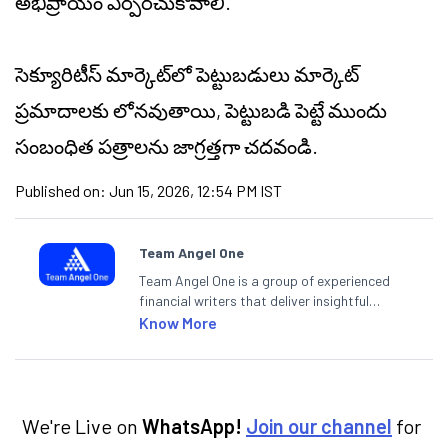
అభిప్రాయం ఏర్పరచుకోవాలి.
సెక్యూరిటీస్ మార్కెట్‌లో పెట్టుబడులు మార్కెట్
ప్రమాదాలకు లోనవుతాయి, పెట్టుబడి పెట్టే ముందు
సంబంధిత పత్రాలను జాగ్రత్తగా చదవండి.
Published on:
Jun 15, 2026, 12:54 PM IST
Team Angel One
Team Angel One is a group of experienced
financial writers that deliver insightful
articles on the stock market, IPO, economy,
Know More
personal finance, commodities and related
categories.
We're Live on
WhatsApp!
Join our channel
for