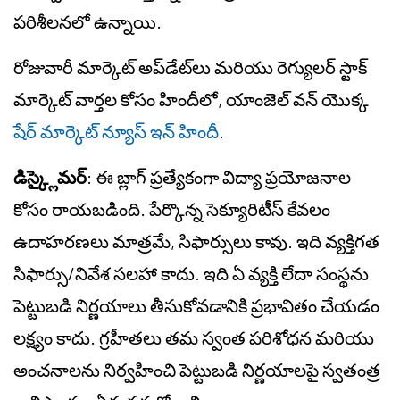
పరిశీలనలో ఉన్నాయి.
రోజువారీ మార్కెట్ అప్‌డేట్‌లు మరియు రెగ్యులర్ స్టాక్
మార్కెట్ వార్తల కోసం హిందీలో, యాంజెల్ వన్ యొక్క
షేర్ మార్కెట్ న్యూస్ ఇన్ హిందీ
.
డిస్క్లైమర్
: ఈ బ్లాగ్ ప్రత్యేకంగా విద్యా ప్రయోజనాల
కోసం రాయబడింది. పేర్కొన్న సెక్యూరిటీస్ కేవలం
ఉదాహరణలు మాత్రమే, సిఫార్సులు కావు. ఇది వ్యక్తిగత
సిఫార్సు/నివేశ సలహా కాదు. ఇది ఏ వ్యక్తి లేదా సంస్థను
పెట్టుబడి నిర్ణయాలు తీసుకోవడానికి ప్రభావితం చేయడం
లక్ష్యం కాదు. గ్రహీతలు తమ స్వంత పరిశోధన మరియు
అంచనాలను నిర్వహించి పెట్టుబడి నిర్ణయాలపై స్వతంత్ర