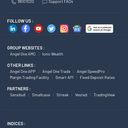
18001020
Support FAQs
FOLLOW US :
GROUP WEBSITES :
Angel One AMC
Ionic Wealth
OTHER LINKS :
Angel One APP
Angel One Trade
Angel SpeedPro
Margin Trading Facility
Smart API
Fixed Deposit Rates
PARTNERS :
Sensibull
Smallcase
Streak
Vested
TradingView
INDICES :