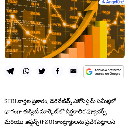
SEBI వార్తల ప్రకారం, డెరివేటివ్స్ ఎకోసిస్టమ్ సమీక్షలో
భాగంగా ఈక్విటీ మార్కెట్‌లో దీర్ఘకాలిక ఫ్యూచర్స్
మరియు ఆప్షన్స్ (F&O) కాంట్రాక్టులను ప్రవేశపెట్టాలని