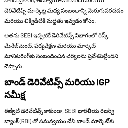
పాండే ప్రకారం, ఈ వ్యాయామం నగదు మరియు
డెరివేటివ్స్ మార్కెట్ల మధ్య సంబంధాన్ని మెరుగుపరచడం
మరియు లిక్విడిటీకి మద్దతు ఇవ్వడం కోసం.
అతను SEBI ఇప్పటికే డెరివేటివ్స్ విభాగంలో రిస్క్
మేనేజ్‌మెంట్, పర్యవేక్షణ మరియు మార్కెట్
మానిటరింగ్‌కు సంబంధించిన చర్యలను ప్రవేశపెట్టిందని
చెప్పారు.
బాండ్ డెరివేటివ్స్ మరియు IGP
సమీక్ష
ఈక్విటీ డెరివేటివ్స్ కాకుండా, SEBI భారతీయ రిజర్వ్
బ్యాంక్ (RBI) తో సమన్వయం చేసి బాండ్ మార్కెట్‌కు