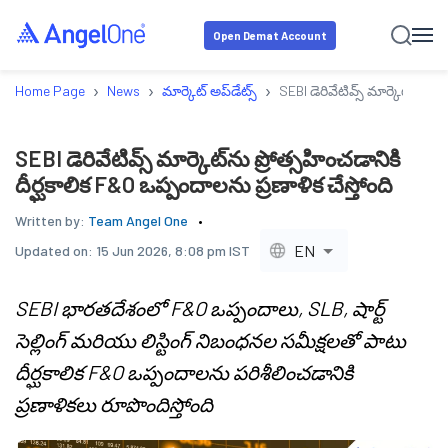
Open Demat Account
›
›
›
Home Page
News
మార్కెట్ అప్‌డేట్స్
SEBI డెరివేటివ్స్ మార్కెట్‌ను ప
SEBI డెరివేటివ్స్ మార్కెట్‌ను ప్రోత్సహించడానికి
దీర్ఘకాలిక F&O ఒప్పందాలను ప్రణాళిక చేస్తోంది
Written by:
Team Angel One
EN
Updated on:
15 Jun 2026, 8:08 pm IST
SEBI భారతదేశంలో F&O ఒప్పందాలు, SLB, షార్ట్
సెల్లింగ్ మరియు లిస్టింగ్ నిబంధనల సమీక్షలతో పాటు
దీర్ఘకాలిక F&O ఒప్పందాలను పరిశీలించడానికి
ప్రణాళికలు రూపొందిస్తోంది