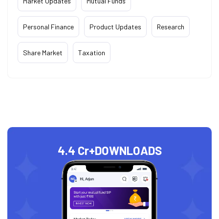
Market Updates
Mutual Funds
Personal Finance
Product Updates
Research
Share Market
Taxation
4.4 Cr+
DOWNLOADS