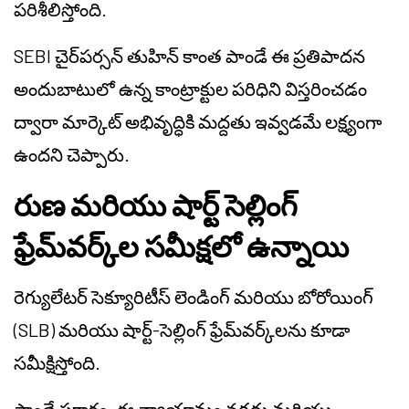
పరిశీలిస్తోంది.
SEBI చైర్‌పర్సన్ తుహిన్ కాంత పాండే ఈ ప్రతిపాదన
అందుబాటులో ఉన్న కాంట్రాక్టుల పరిధిని విస్తరించడం
ద్వారా మార్కెట్ అభివృద్ధికి మద్దతు ఇవ్వడమే లక్ష్యంగా
ఉందని చెప్పారు.
రుణ మరియు షార్ట్ సెల్లింగ్
ఫ్రేమ్‌వర్క్‌ల సమీక్షలో ఉన్నాయి
రెగ్యులేటర్ సెక్యూరిటీస్ లెండింగ్ మరియు బోరోయింగ్
(SLB) మరియు షార్ట్-సెల్లింగ్ ఫ్రేమ్‌వర్క్‌లను కూడా
సమీక్షిస్తోంది.