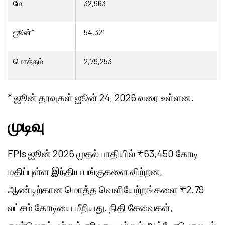
மே
-32,963
ஜூன்*
-54,321
மொத்தம்
-2,79,253
* ஜூன் தரவுகள் ஜூன் 24, 2026 வரை உள்ளன.
முடிவு
FPIs ஜூன் 2026 முதல் பாதியில் ₹63,450 கோடி
மதிப்புள்ள இந்திய பங்குகளை விற்றன,
ஆண்டிற்கான மொத்த வெளியேற்றங்களை ₹2.79
லட்சம் கோடியை மீறியது. நிதி சேவைகள்,