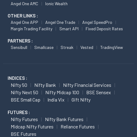
Angel One AMC
Ionic Wealth
OTHER LINKS :
Angel One APP
Angel One Trade
Angel SpeedPro
Margin Trading Facility
Smart API
Fixed Deposit Rates
PARTNERS :
Sensibull
Smallcase
Streak
Vested
TradingView
INDICES :
Nifty 50
Nifty Bank
Nifty Financial Services
Nifty Next 50
Nifty Midcap 100
BSE Sensex
BSE Small Cap
India Vix
Gift Nifty
FUTURES :
Nifty Futures
Nifty Bank Futures
Midcap Nifty Futures
Reliance Futures
BSE Futures