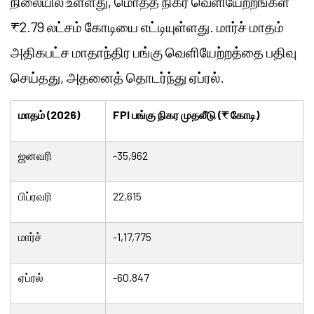
நிலையில் உள்ளது, மொத்த நிகர வெளியேற்றங்கள்
₹2.79 லட்சம் கோடியை எட்டியுள்ளது. மார்ச் மாதம்
அதிகபட்ச மாதாந்திர பங்கு வெளியேற்றத்தை பதிவு
செய்தது, அதனைத் தொடர்ந்து ஏப்ரல்.
மாதம் (2026)
FPI பங்கு நிகர முதலீடு (₹ கோடி)
ஜனவரி
-35,962
பிப்ரவரி
22,615
மார்ச்
-1,17,775
ஏப்ரல்
-60,847