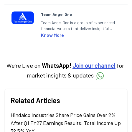
Team Angel One
Team Angel One is a group of experienced
financial writers that deliver insightful
articles on the stock market, IPO, economy,
Know More
personal finance, commodities and related
categories.
We're Live on
WhatsApp!
Join our channel
for
market insights & updates
Related Articles
Hindalco Industries Share Price Gains Over 2%
After Q1 FY27 Earnings Results: Total Income Up
32.5% YoY