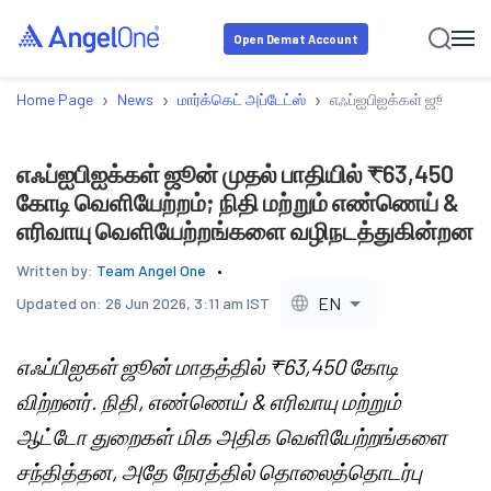
Open Demat Account
›
›
›
Home Page
News
மார்க்கெட் அப்டேட்ஸ்
எஃப்ஐபிஐக்கள் ஜூன் முத
எஃப்ஐபிஐக்கள் ஜூன் முதல் பாதியில் ₹63,450
கோடி வெளியேற்றம்; நிதி மற்றும் எண்ணெய் &
எரிவாயு வெளியேற்றங்களை வழிநடத்துகின்றன
Written by:
Team Angel One
EN
Updated on:
26 Jun 2026, 3:11 am IST
எஃப்பிஐகள் ஜூன் மாதத்தில் ₹63,450 கோடி
விற்றனர். நிதி, எண்ணெய் & எரிவாயு மற்றும்
ஆட்டோ துறைகள் மிக அதிக வெளியேற்றங்களை
சந்தித்தன, அதே நேரத்தில் தொலைத்தொடர்பு