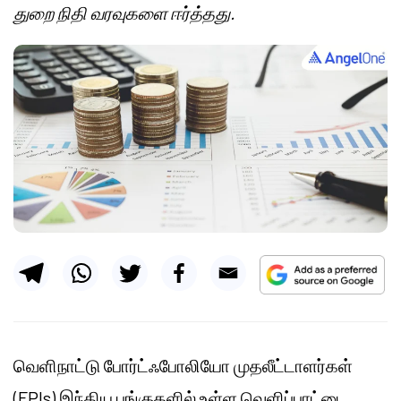
துறை நிதி வரவுகளை ஈர்த்தது.
வெளிநாட்டு போர்ட்ஃபோலியோ முதலீட்டாளர்கள்
(FPIs) இந்திய பங்குகளில் உள்ள வெளிப்பாட்டை