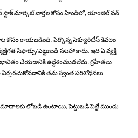
స్టాక్ మార్కెట్ వార్తల కోసం హిందీలో, యాంజెల్ వన్
జనాల కోసం రాయబడింది. పేర్కొన్న సెక్యూరిటీస్ కేవలం
తిగత సిఫార్సు/పెట్టుబడి సలహా కాదు. ఇది ఏ వ్యక్తి
 ప్రభావితం చేయడానికి ఉద్దేశించబడలేదు. గ్రహీతలు
ాయం ఏర్పరచుకోవడానికి తమ స్వంత పరిశోధనలు
 ప్రమాదాలకు లోబడి ఉంటాయి, పెట్టుబడి పెట్టే ముందు