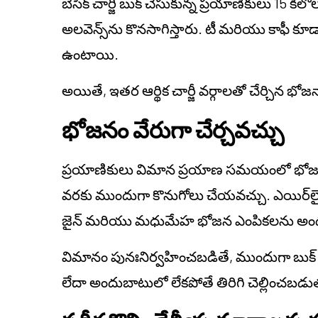
బేసిక్ చార్జీ బుక్ చేసుకున్న ప్రయాణికులు 15 
అలవెన్స్‌ను కొనసాగిస్తారు. టీ మరియు కాఫీ కూ
ఉంటాయి.
అయితే, ఇతర ఆర్థిక చార్జీ వర్గాలతో చేర్చిన భో
భోజనం వేరుగా చేర్చవచ్చు
ప్రయాణికులు విమాన ప్రయాణ సమయంలో భోజన
వరకు ముందుగా కొనుగోలు చేయవచ్చు. ఎయిర్‌లైన
జైన్ మరియు మధుమేహ భోజన ఎంపికలను అంద
విమానం పునఃనిర్వహించబడితే, ముందుగా బుక్
లేదా అందుబాటులో లేకపోతే తిరిగి చెల్లించబడు