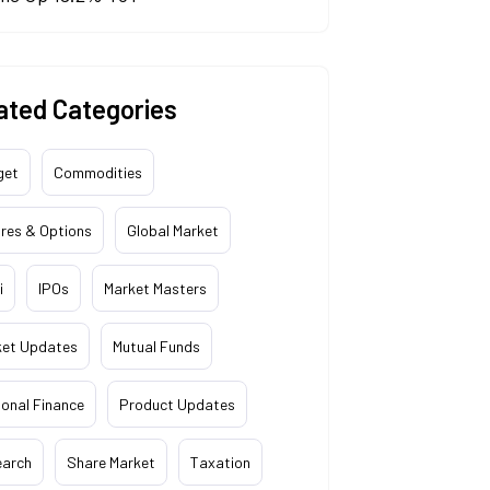
ated Categories
get
Commodities
res & Options
Global Market
i
IPOs
Market Masters
ket Updates
Mutual Funds
onal Finance
Product Updates
earch
Share Market
Taxation