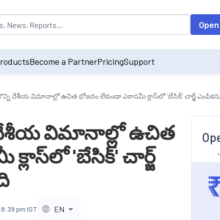
opulated by default on accessing the input field. On entering data int
Open
roducts
Become a Partner
Pricing
Support
ని దేశీయ విమానాల్లో ఉచిత భోజనం లేకుండా ఎకానమీ క్లాస్‌లో 'బేసిక్' చార్జ్ ఎంపికన
దేశీయ విమానాల్లో ఉచిత
Ope
ాస్‌లో 'బేసిక్' చార్జ్
ది
EN
 8:39 pm IST