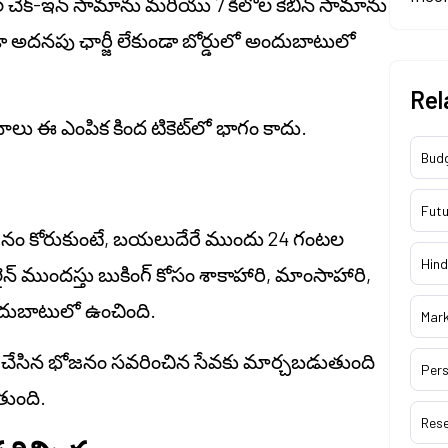
కిలోల చెక్-ఇన్ సామాను మరియు 7 కిలోల కేబిన్ సామాను
డా అదనపు ఛార్జీ లేకుండా బోర్డులో అందుబాటులో
Rel
జనాలు ఈ ఎంపిక కింద టికెట్‌లో భాగం కాదు.
Bud
Futu
ం కోరుకుంటే, బయలుదేరే ముందు 24 గంటల
Hind
్ ముందస్తు బుకింగ్ కోసం శాకాహారి, మాంసాహారి,
ుబాటులో ఉంచింది.
Mar
 చేసిన భోజనం సవరించిన సేవకు మార్చబడుతుంది
Pers
తుంది.
Res