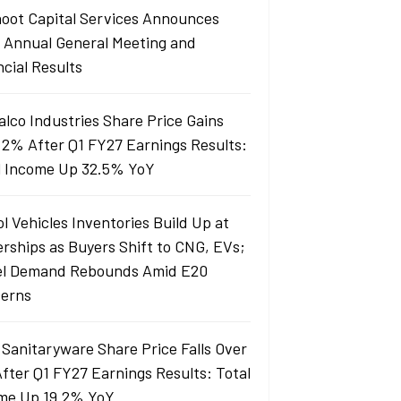
oot Capital Services Announces
 Annual General Meeting and
ncial Results
alco Industries Share Price Gains
 2% After Q1 FY27 Earnings Results:
l Income Up 32.5% YoY
l Vehicles Inventories Build Up at
erships as Buyers Shift to CNG, EVs;
el Demand Rebounds Amid E20
erns
 Sanitaryware Share Price Falls Over
fter Q1 FY27 Earnings Results: Total
me Up 19.2% YoY