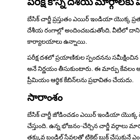
పరీక్ష కొన్ని దేశీయ మార్గాలక
బేసిక్ చార్జీ ప్రస్తుతం ఎయిర్ ఇండియా యొక్క ప్రత
దేశీయ రంగాల్లో అందించబడుతోంది, వీటిలో దాని వె
కార్యాలయాలు ఉన్నాయి.
పరీక్ష దశలో ప్రయాణికుల స్పందనను సమీక్షించిన త
అనే నిర్ణయం తీసుకుంటారు. ఈ మార్పు కేవలం ఆర్థిక
ప్రీమియం ఆర్థిక కేబిన్‌లను ప్రభావితం చేయదు.
సారాంశం
బేసిక్ చార్జీ జోడించడం ఎయిర్ ఇండియా యొక్క
చేస్తుంది. ఉన్న భోజనం-చేర్చిన చార్జీ వర్గాలు
తక్కువ బండిల్ సేవలతో టికెట్ బుక్ చేసుకునే ఎ