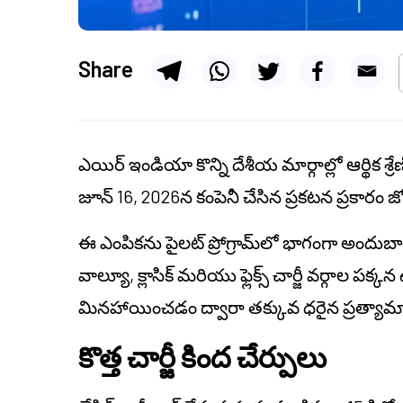
Share
ఎయిర్ ఇండియా కొన్ని దేశీయ మార్గాల్లో ఆర్థిక శ్రేణి 
జూన్ 16, 2026న కంపెనీ చేసిన ప్రకటన ప్రకారం జ
ఈ ఎంపికను పైలట్ ప్రోగ్రామ్‌లో భాగంగా అందు
వాల్యూ, క్లాసిక్ మరియు ఫ్లెక్స్ చార్జీ వర్గాల పక
మినహాయించడం ద్వారా తక్కువ ధరైన ప్రత్యామ్నా
కొత్త చార్జీ కింద చేర్పులు