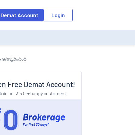
o the input field, the suggestion list will be updated as per the keyw
 Demat Account
Login
ు ఆవిష్కరించింది
n Free Demat Account!
Join our 3.5 Cr+ happy customers