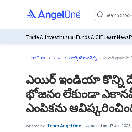
Suggestion will be p
Trade & Invest
Mutual Funds & SIP
Learn
News
P
›
›
›
Home Page
News
మార్కెట్ అప్‌డేట్స్
ఎయిర్ ఇండియా కొన్
ఎయిర్ ఇండియా కొన్ని 
భోజనం లేకుండా ఎకానమీ క్ల
ఎంపికను ఆవిష్కరించిం
Team Angel One
Updated on:
17 Jun 2026,
Written by: