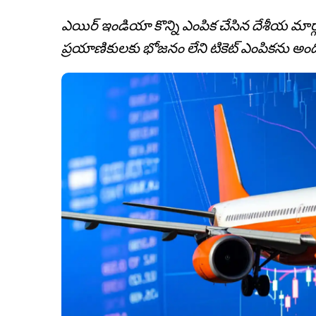
ఎయిర్ ఇండియా కొన్ని ఎంపిక చేసిన దేశీయ మార్గాలలో బ
ప్రయాణికులకు భోజనం లేని టికెట్ ఎంపికను అందిస