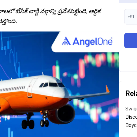
ేసిక్ చార్జీ వర్గాన్ని ప్రవేశపెట్టింది, ఆర్థిక
+91
్తోంది.
Rel
Swig
Disc
Boyc