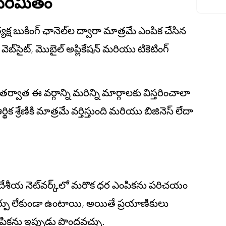
ు పరిమితం
్యక్ష బుకింగ్ ఛానెల్‌ల ద్వారా మాత్రమే ఎంపిక చేసిన
బ్‌సైట్, మొబైల్ అప్లికేషన్ మరియు టికెటింగ్
ర్వాత ఈ వర్గాన్ని మరిన్ని మార్గాలకు విస్తరించాలా
 శ్రేణికి మాత్రమే వర్తిస్తుంది మరియు బిజినెస్ లేదా
 దేశీయ నెట్‌వర్క్‌లో మరొక ధర ఎంపికను పరిచయం
 మార్పు లేకుండా ఉంటాయి, అయితే ప్రయాణికులు
ంపికను ఇప్పుడు పొందవచ్చు.