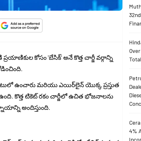
Muth
32nd
Fina
Hind
Over
ప్రయాణికుల కోసం 'బేసిక్' అనే కొత్త చార్జీ వర్గాన్ని
Tota
ోడించింది.
Petro
బాటులో ఉంచారు మరియు ఎయిర్‌లైన్ యొక్క ప్రస్తుత
Deal
Dies
్కన ఉంది. కొత్త టికెట్ రకం చార్జీలో ఉచిత భోజనాలను
Conc
యాన్ని అందిస్తుంది.
Cera
4% A
Inco