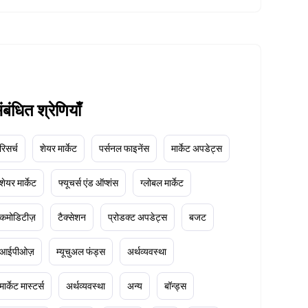
ंबंधित श्रेणियाँ
रिसर्च
शेयर मार्केट
पर्सनल फाइनेंस
मार्केट अपडेट्स
शेयर मार्केट
फ्यूचर्स एंड ऑप्शंस
ग्लोबल मार्केट
कमोडिटीज़
टैक्सेशन
प्रोडक्ट अपडेट्स
बजट
आईपीओज़
म्यूचुअल फंड्स
अर्थव्यवस्था
मार्केट मास्टर्स
अर्थव्यवस्था
अन्य
बॉन्ड्स