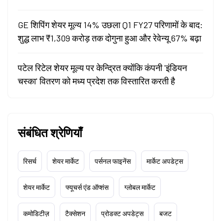
GE शिपिंग शेयर मूल्य 14% उछला Q1 FY27 परिणामों के बाद:
शुद्ध लाभ ₹1,309 करोड़ तक दोगुना हुआ और रेवेन्यू 67% बढ़ा
पटेल रिटेल शेयर मूल्य पर केन्द्रित क्योंकि कंपनी 'इंडियन
चस्का' वितरण को मध्य प्रदेश तक विस्तारित करती है
संबंधित श्रेणियाँ
रिसर्च
शेयर मार्केट
पर्सनल फाइनेंस
मार्केट अपडेट्स
शेयर मार्केट
फ्यूचर्स एंड ऑप्शंस
ग्लोबल मार्केट
कमोडिटीज़
टैक्सेशन
प्रोडक्ट अपडेट्स
बजट