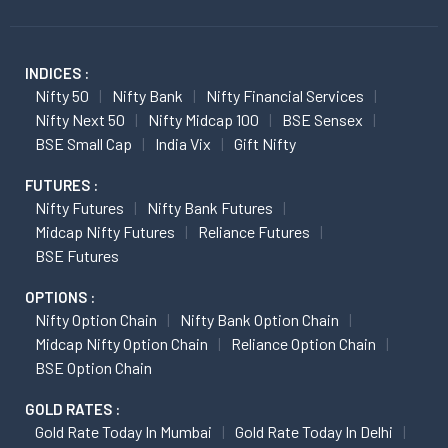
INDICES :
Nifty 50
Nifty Bank
Nifty Financial Services
Nifty Next 50
Nifty Midcap 100
BSE Sensex
BSE Small Cap
India Vix
Gift Nifty
FUTURES :
Nifty Futures
Nifty Bank Futures
Midcap Nifty Futures
Reliance Futures
BSE Futures
OPTIONS :
Nifty Option Chain
Nifty Bank Option Chain
Midcap Nifty Option Chain
Reliance Option Chain
BSE Option Chain
GOLD RATES :
Gold Rate Today In Mumbai
Gold Rate Today In Delhi