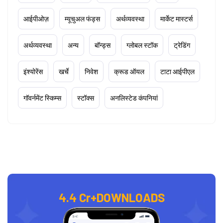
आईपीओज़
म्यूचुअल फंड्स
अर्थव्यवस्था
मार्केट मास्टर्स
अर्थव्यवस्था
अन्य
बॉन्ड्स
ग्लोबल स्टॉक
ट्रेडिंग
इंश्योरेंस
खर्चे
निवेश
क्रूड ऑयल
टाटा आईपीएल
गॉवर्नमेंट स्किम्स
स्टॉक्स
अनलिस्टेड कंपनियां
4.4 Cr+
DOWNLOADS