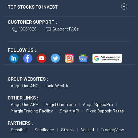
TOP STOCKS TO INVEST
CUSTOMER SUPPORT :
18001020
Support FAQs
FOLLOW US :
GROUP WEBSITES :
Angel One AMC
Ionic Wealth
OTHER LINKS :
Angel One APP
Angel One Trade
Angel SpeedPro
Margin Trading Facility
Smart API
Fixed Deposit Rates
PARTNERS :
Sensibull
Smallcase
Streak
Vested
TradingView