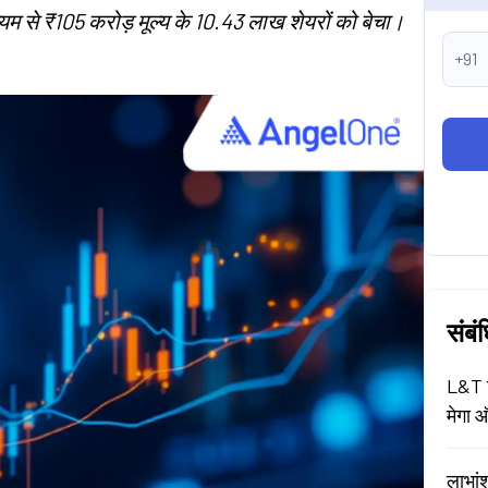
ध्यम से ₹105 करोड़ मूल्य के 10.43 लाख शेयरों को बेचा।
+91
संबं
L&T श
मेगा ऑ
लाभां