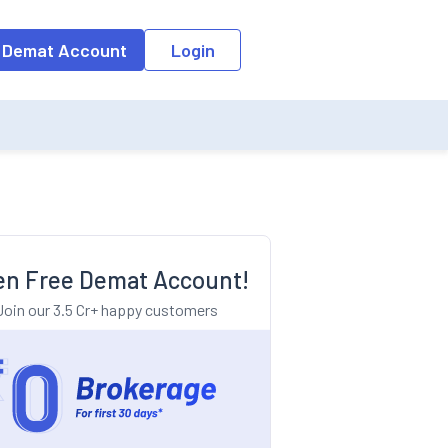
o the input field, the suggestion list will be updated as per the keyw
 Demat Account
Login
n Free Demat Account!
Join our 3.5 Cr+ happy customers