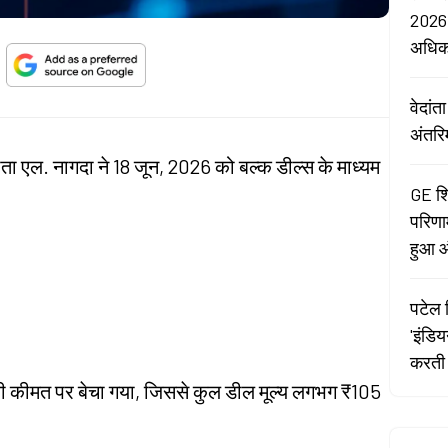
2026:
अधि
वेदां
अंतरि
नीता एल. नागदा ने 18 जून, 2026 को बल्क डील्स के माध्यम
GE शि
परिणा
हुआ औ
पटेल र
'इंडि
करती 
ी कीमत पर बेचा गया, जिससे कुल डील मूल्य लगभग ₹105