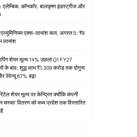
 एलेम्बिक, कॉनकॉर, बालकृष्ण इंडस्ट्रीज और
क
ता एल्युमिनियम एक्स-लाभांश कल, अगस्त 5: ₹8
म लाभांश
पिंग शेयर मूल्य 14% उछला Q1 FY27
मों के बाद: शुद्ध लाभ ₹1,309 करोड़ तक दोगुना
र रेवेन्यू 67% बढ़ा
िटेल शेयर मूल्य पर केन्द्रित क्योंकि कंपनी
यन चस्का' वितरण को मध्य प्रदेश तक विस्तारित
है