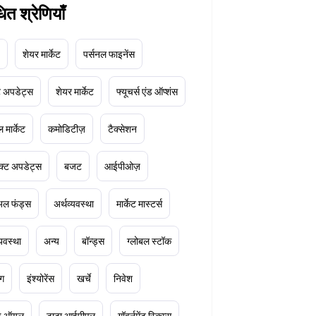
धित श्रेणियाँ
शेयर मार्केट
पर्सनल फाइनेंस
ेट अपडेट्स
शेयर मार्केट
फ्यूचर्स एंड ऑप्शंस
 मार्केट
कमोडिटीज़
टैक्सेशन
क्ट अपडेट्स
बजट
आईपीओज़
ुअल फंड्स
अर्थव्यवस्था
मार्केट मास्टर्स
्यवस्था
अन्य
बॉन्ड्स
ग्लोबल स्टॉक
ंग
इंश्योरेंस
खर्चे
निवेश
ूड ऑयल
टाटा आईपीएल
गॉवर्नमेंट स्किम्स