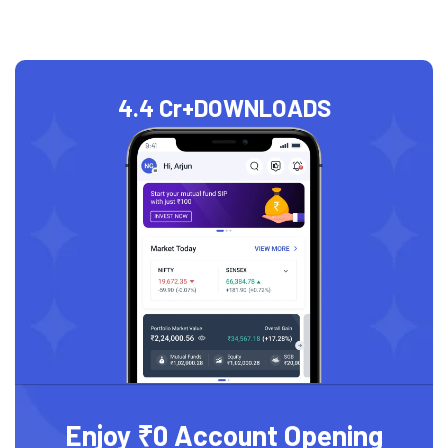
4.4 Cr+
DOWNLOADS
Enjoy ₹0 Account Opening