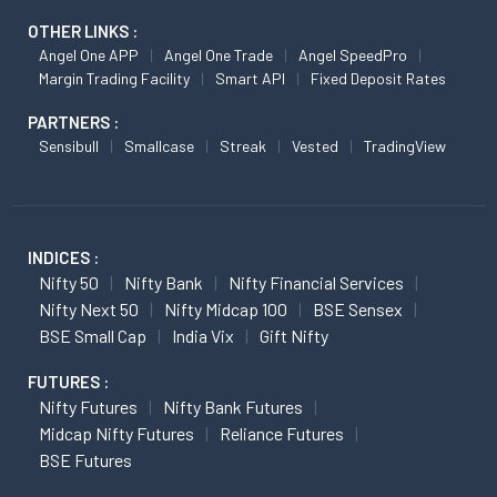
OTHER LINKS :
Angel One APP
Angel One Trade
Angel SpeedPro
Margin Trading Facility
Smart API
Fixed Deposit Rates
PARTNERS :
Sensibull
Smallcase
Streak
Vested
TradingView
INDICES :
Nifty 50
Nifty Bank
Nifty Financial Services
Nifty Next 50
Nifty Midcap 100
BSE Sensex
BSE Small Cap
India Vix
Gift Nifty
FUTURES :
Nifty Futures
Nifty Bank Futures
Midcap Nifty Futures
Reliance Futures
BSE Futures