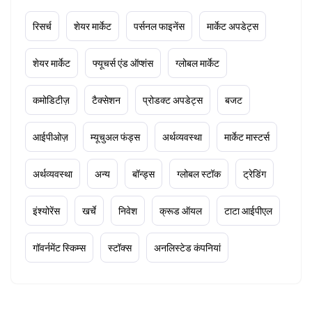
रिसर्च
शेयर मार्केट
पर्सनल फाइनेंस
मार्केट अपडेट्स
शेयर मार्केट
फ्यूचर्स एंड ऑप्शंस
ग्लोबल मार्केट
कमोडिटीज़
टैक्सेशन
प्रोडक्ट अपडेट्स
बजट
आईपीओज़
म्यूचुअल फंड्स
अर्थव्यवस्था
मार्केट मास्टर्स
अर्थव्यवस्था
अन्य
बॉन्ड्स
ग्लोबल स्टॉक
ट्रेडिंग
इंश्योरेंस
खर्चे
निवेश
क्रूड ऑयल
टाटा आईपीएल
गॉवर्नमेंट स्किम्स
स्टॉक्स
अनलिस्टेड कंपनियां