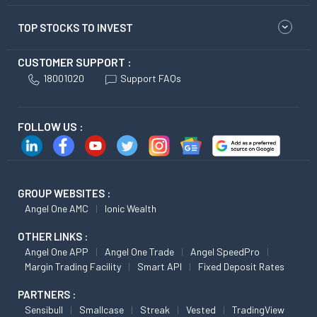
TOP STOCKS TO INVEST
CUSTOMER SUPPORT :
18001020
Support FAQs
FOLLOW US :
GROUP WEBSITES :
Angel One AMC
Ionic Wealth
OTHER LINKS :
Angel One APP
Angel One Trade
Angel SpeedPro
Margin Trading Facility
Smart API
Fixed Deposit Rates
PARTNERS :
Sensibull
Smallcase
Streak
Vested
TradingView