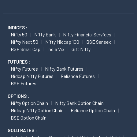
INDICES :
Nifty 50
Nifty Bank
Nifty Financial Services
Nifty Next 50
Nifty Midcap 100
BSE Sensex
BSE Small Cap
India Vix
Gift Nifty
FUTURES :
Nifty Futures
Nifty Bank Futures
Midcap Nifty Futures
Reliance Futures
BSE Futures
OPTIONS :
Nifty Option Chain
Nifty Bank Option Chain
Midcap Nifty Option Chain
Reliance Option Chain
BSE Option Chain
GOLD RATES :