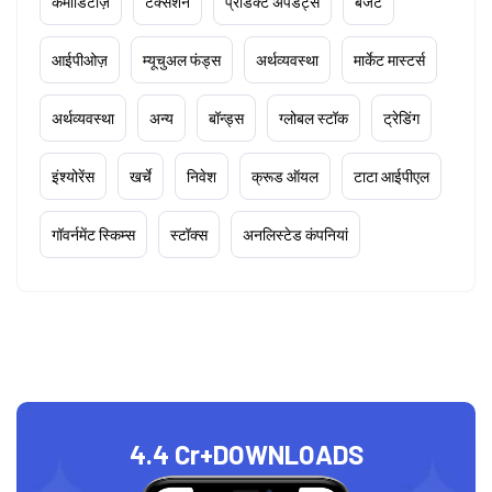
कमोडिटीज़
टैक्सेशन
प्रोडक्ट अपडेट्स
बजट
आईपीओज़
म्यूचुअल फंड्स
अर्थव्यवस्था
मार्केट मास्टर्स
अर्थव्यवस्था
अन्य
बॉन्ड्स
ग्लोबल स्टॉक
ट्रेडिंग
इंश्योरेंस
खर्चे
निवेश
क्रूड ऑयल
टाटा आईपीएल
गॉवर्नमेंट स्किम्स
स्टॉक्स
अनलिस्टेड कंपनियां
4.4 Cr+
DOWNLOADS