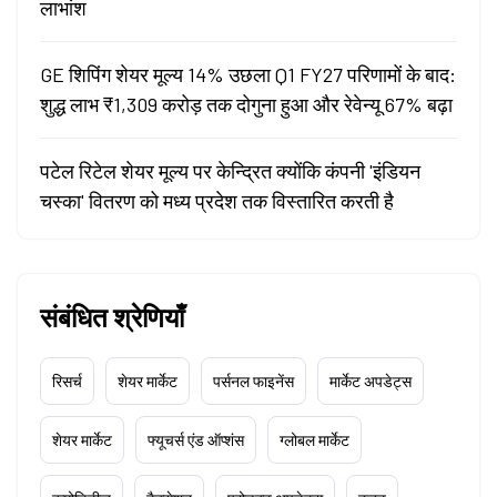
लाभांश
GE शिपिंग शेयर मूल्य 14% उछला Q1 FY27 परिणामों के बाद:
शुद्ध लाभ ₹1,309 करोड़ तक दोगुना हुआ और रेवेन्यू 67% बढ़ा
पटेल रिटेल शेयर मूल्य पर केन्द्रित क्योंकि कंपनी 'इंडियन
चस्का' वितरण को मध्य प्रदेश तक विस्तारित करती है
संबंधित श्रेणियाँ
रिसर्च
शेयर मार्केट
पर्सनल फाइनेंस
मार्केट अपडेट्स
शेयर मार्केट
फ्यूचर्स एंड ऑप्शंस
ग्लोबल मार्केट