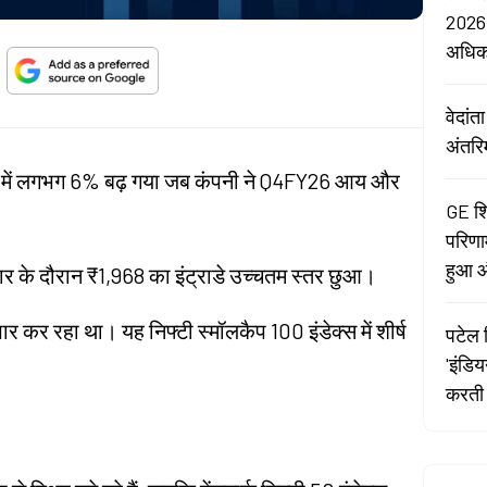
2026:
अधि
वेदां
अंतरि
रेड में लगभग 6% बढ़ गया जब कंपनी ने Q4FY26 आय और
GE शि
परिणा
हुआ औ
र के दौरान ₹1,968 का इंट्राडे उच्चतम स्तर छुआ।
कर रहा था। यह निफ्टी स्मॉलकैप 100 इंडेक्स में शीर्ष
पटेल र
'इंडि
करती 