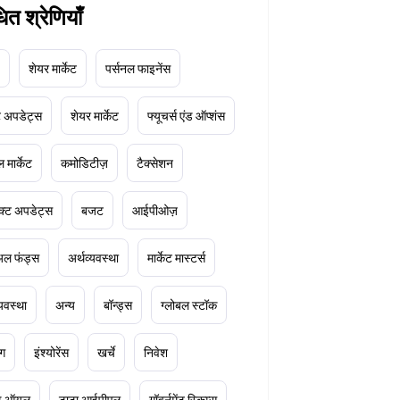
धित श्रेणियाँ
शेयर मार्केट
पर्सनल फाइनेंस
ेट अपडेट्स
शेयर मार्केट
फ्यूचर्स एंड ऑप्शंस
 मार्केट
कमोडिटीज़
टैक्सेशन
क्ट अपडेट्स
बजट
आईपीओज़
ुअल फंड्स
अर्थव्यवस्था
मार्केट मास्टर्स
्यवस्था
अन्य
बॉन्ड्स
ग्लोबल स्टॉक
ंग
इंश्योरेंस
खर्चे
निवेश
ूड ऑयल
टाटा आईपीएल
गॉवर्नमेंट स्किम्स