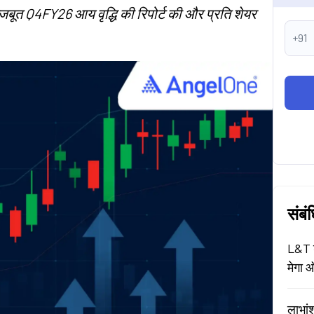
े मजबूत Q4FY26 आय वृद्धि की रिपोर्ट की और प्रति शेयर
+91
संबं
L&T श
मेगा ऑ
लाभां