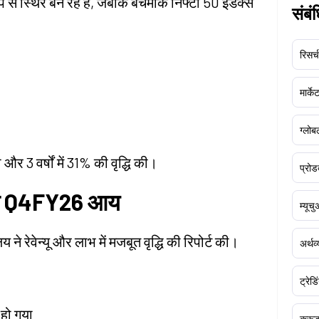
े स्थिर बने रहे हैं, जबकि बेंचमार्क निफ्टी 50 इंडेक्स
संबं
रिसर्च
मार्क
ग्लोबल
ी और 3 वर्षों में 31% की वृद्धि की।
प्रोड
जबूत Q4FY26 आय
म्यूच
ने रेवेन्यू और लाभ में मजबूत वृद्धि की रिपोर्ट की।
अर्थव
ट्रेडि
 हो गया
क्र