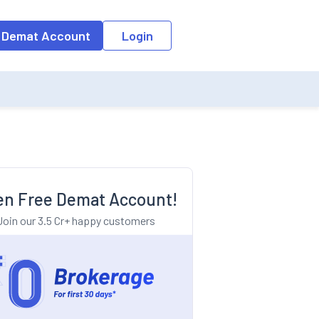
o the input field, the suggestion list will be updated as per the keyw
 Demat Account
Login
n Free Demat Account!
Join our 3.5 Cr+ happy customers