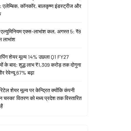
 एलेम्बिक, कॉनकॉर, बालकृष्ण इंडस्ट्रीज और
क
ता एल्युमिनियम एक्स-लाभांश कल, अगस्त 5: ₹8
म लाभांश
पिंग शेयर मूल्य 14% उछला Q1 FY27
मों के बाद: शुद्ध लाभ ₹1,309 करोड़ तक दोगुना
र रेवेन्यू 67% बढ़ा
िटेल शेयर मूल्य पर केन्द्रित क्योंकि कंपनी
यन चस्का' वितरण को मध्य प्रदेश तक विस्तारित
है