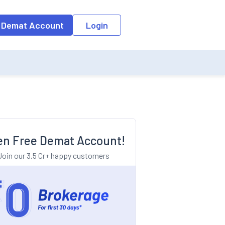
o the input field, the suggestion list will be updated as per the keyw
 Demat Account
Login
n Free Demat Account!
Join our 3.5 Cr+ happy customers