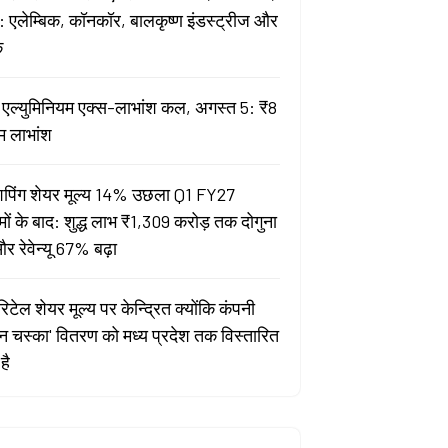
 एलेम्बिक, कॉनकॉर, बालकृष्ण इंडस्ट्रीज और
क
ता एल्युमिनियम एक्स-लाभांश कल, अगस्त 5: ₹8
म लाभांश
पिंग शेयर मूल्य 14% उछला Q1 FY27
मों के बाद: शुद्ध लाभ ₹1,309 करोड़ तक दोगुना
र रेवेन्यू 67% बढ़ा
िटेल शेयर मूल्य पर केन्द्रित क्योंकि कंपनी
यन चस्का' वितरण को मध्य प्रदेश तक विस्तारित
है