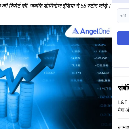
द्धि की रिपोर्ट की, जबकि डोमिनोज़ इंडिया ने 58 स्टोर जोड़े।
+91
संबं
L&T श
मेगा ऑ
लाभां