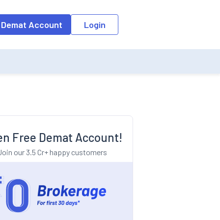
o the input field, the suggestion list will be updated as per the keyw
 Demat Account
Login
n Free Demat Account!
Join our 3.5 Cr+ happy customers