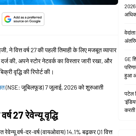
2026:
अधि
वेदां
अंतरि
ाइजी, ने वित्त वर्ष 27 की पहली तिमाही के लिए मजबूत व्यापार
GE शि
ृद्धि दर्ज की, अपने स्टोर नेटवर्क का विस्तार जारी रखा, और
परिणा
्री वृद्धि की रिपोर्ट की।
हुआ औ
ीमत
(
NSE: जूबिलफूड
) 7 जुलाई, 2026 को शुरुआती
पटेल र
'इंडि
करती 
र्ष 27 रेवेन्यू वृद्धि
 रेवेन्यू वर्ष-दर-वर्ष (वायओवाय) 14.1% बढ़कर Q1 वित्त