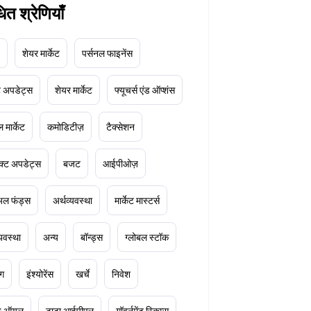
धित श्रेणियाँ
शेयर मार्केट
पर्सनल फाइनेंस
ेट अपडेट्स
शेयर मार्केट
फ्यूचर्स एंड ऑप्शंस
 मार्केट
कमोडिटीज़
टैक्सेशन
क्ट अपडेट्स
बजट
आईपीओज़
ुअल फंड्स
अर्थव्यवस्था
मार्केट मास्टर्स
्यवस्था
अन्य
बॉन्ड्स
ग्लोबल स्टॉक
ंग
इंश्योरेंस
खर्चे
निवेश
ूड ऑयल
टाटा आईपीएल
गॉवर्नमेंट स्किम्स