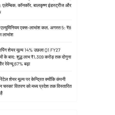
 एलेम्बिक, कॉनकॉर, बालकृष्ण इंडस्ट्रीज और
क
ता एल्युमिनियम एक्स-लाभांश कल, अगस्त 5: ₹8
म लाभांश
पिंग शेयर मूल्य 14% उछला Q1 FY27
मों के बाद: शुद्ध लाभ ₹1,309 करोड़ तक दोगुना
र रेवेन्यू 67% बढ़ा
िटेल शेयर मूल्य पर केन्द्रित क्योंकि कंपनी
यन चस्का' वितरण को मध्य प्रदेश तक विस्तारित
है