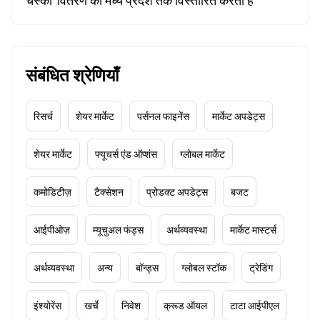
चस्का' वितरण को मध्य प्रदेश तक विस्तारित करती है
संबंधित श्रेणियाँ
रिसर्च
शेयर मार्केट
पर्सनल फाइनेंस
मार्केट अपडेट्स
शेयर मार्केट
फ्यूचर्स एंड ऑप्शंस
ग्लोबल मार्केट
कमोडिटीज़
टैक्सेशन
प्रोडक्ट अपडेट्स
बजट
आईपीओज़
म्यूचुअल फंड्स
अर्थव्यवस्था
मार्केट मास्टर्स
अर्थव्यवस्था
अन्य
बॉन्ड्स
ग्लोबल स्टॉक
ट्रेडिंग
इंश्योरेंस
खर्चे
निवेश
क्रूड ऑयल
टाटा आईपीएल