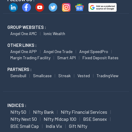
GROUP WEBSITES :
Angel One AMC
Ionic Wealth
OTHER LINKS :
Angel One APP
Angel One Trade
Angel SpeedPro
Margin Trading Facility
Smart API
Fixed Deposit Rates
PARTNERS :
Sensibull
Smallcase
Streak
Vested
TradingView
INDICES :
Nifty 50
Nifty Bank
Nifty Financial Services
Nifty Next 50
Nifty Midcap 100
BSE Sensex
BSE Small Cap
India Vix
Gift Nifty