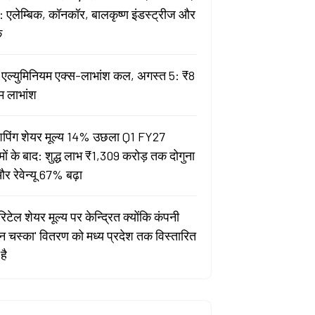
 एलेम्बिक, कॉनकॉर, बालकृष्ण इंडस्ट्रीज और
क
ता एल्युमिनियम एक्स-लाभांश कल, अगस्त 5: ₹8
म लाभांश
पिंग शेयर मूल्य 14% उछला Q1 FY27
मों के बाद: शुद्ध लाभ ₹1,309 करोड़ तक दोगुना
र रेवेन्यू 67% बढ़ा
िटेल शेयर मूल्य पर केन्द्रित क्योंकि कंपनी
यन चस्का' वितरण को मध्य प्रदेश तक विस्तारित
है