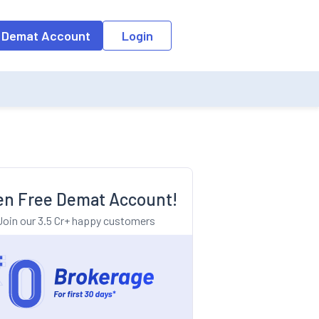
o the input field, the suggestion list will be updated as per the keyw
 Demat Account
Login
n Free Demat Account!
Join our 3.5 Cr+ happy customers