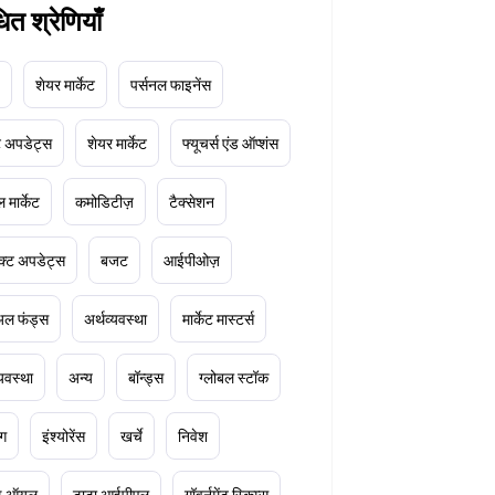
धित श्रेणियाँ
शेयर मार्केट
पर्सनल फाइनेंस
ेट अपडेट्स
शेयर मार्केट
फ्यूचर्स एंड ऑप्शंस
 मार्केट
कमोडिटीज़
टैक्सेशन
क्ट अपडेट्स
बजट
आईपीओज़
ुअल फंड्स
अर्थव्यवस्था
मार्केट मास्टर्स
्यवस्था
अन्य
बॉन्ड्स
ग्लोबल स्टॉक
ंग
इंश्योरेंस
खर्चे
निवेश
ूड ऑयल
टाटा आईपीएल
गॉवर्नमेंट स्किम्स