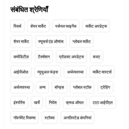
संबंधित श्रेणियाँ
रिसर्च
शेयर मार्केट
पर्सनल फाइनेंस
मार्केट अपडेट्स
शेयर मार्केट
फ्यूचर्स एंड ऑप्शंस
ग्लोबल मार्केट
कमोडिटीज़
टैक्सेशन
प्रोडक्ट अपडेट्स
बजट
आईपीओज़
म्यूचुअल फंड्स
अर्थव्यवस्था
मार्केट मास्टर्स
अर्थव्यवस्था
अन्य
बॉन्ड्स
ग्लोबल स्टॉक
ट्रेडिंग
इंश्योरेंस
खर्चे
निवेश
क्रूड ऑयल
टाटा आईपीएल
गॉवर्नमेंट स्किम्स
स्टॉक्स
अनलिस्टेड कंपनियां