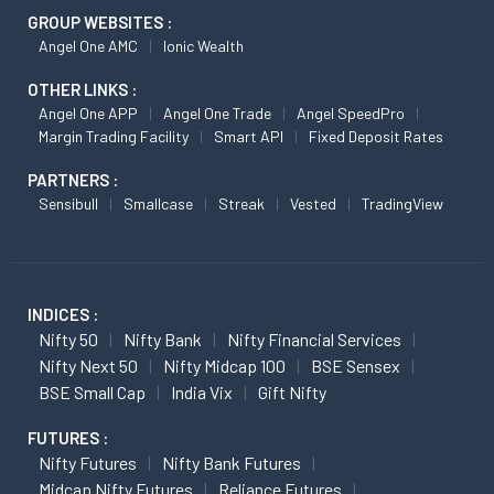
GROUP WEBSITES :
Angel One AMC
Ionic Wealth
OTHER LINKS :
Angel One APP
Angel One Trade
Angel SpeedPro
Margin Trading Facility
Smart API
Fixed Deposit Rates
PARTNERS :
Sensibull
Smallcase
Streak
Vested
TradingView
INDICES :
Nifty 50
Nifty Bank
Nifty Financial Services
Nifty Next 50
Nifty Midcap 100
BSE Sensex
BSE Small Cap
India Vix
Gift Nifty
FUTURES :
Nifty Futures
Nifty Bank Futures
Midcap Nifty Futures
Reliance Futures