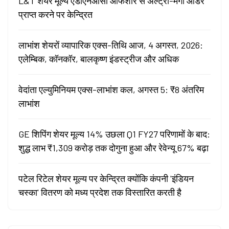
L&T शेयर मूल्य एडीएनओसी ऑफशोर से अल्ट्रा-मेगा ऑर्डर
प्राप्त करने पर केन्द्रित
लाभांश शेयरों व्यापारिक एक्स-तिथि आज, 4 अगस्त, 2026:
एलेम्बिक, कॉनकॉर, बालकृष्ण इंडस्ट्रीज और अधिक
वेदांता एल्युमिनियम एक्स-लाभांश कल, अगस्त 5: ₹8 अंतरिम
लाभांश
GE शिपिंग शेयर मूल्य 14% उछला Q1 FY27 परिणामों के बाद:
शुद्ध लाभ ₹1,309 करोड़ तक दोगुना हुआ और रेवेन्यू 67% बढ़ा
पटेल रिटेल शेयर मूल्य पर केन्द्रित क्योंकि कंपनी 'इंडियन
चस्का' वितरण को मध्य प्रदेश तक विस्तारित करती है