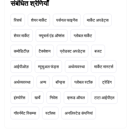
संबंधित श्रेणियाँ
रिसर्च
शेयर मार्केट
पर्सनल फाइनेंस
मार्केट अपडेट्स
शेयर मार्केट
फ्यूचर्स एंड ऑप्शंस
ग्लोबल मार्केट
कमोडिटीज़
टैक्सेशन
प्रोडक्ट अपडेट्स
बजट
आईपीओज़
म्यूचुअल फंड्स
अर्थव्यवस्था
मार्केट मास्टर्स
अर्थव्यवस्था
अन्य
बॉन्ड्स
ग्लोबल स्टॉक
ट्रेडिंग
इंश्योरेंस
खर्चे
निवेश
क्रूड ऑयल
टाटा आईपीएल
गॉवर्नमेंट स्किम्स
स्टॉक्स
अनलिस्टेड कंपनियां