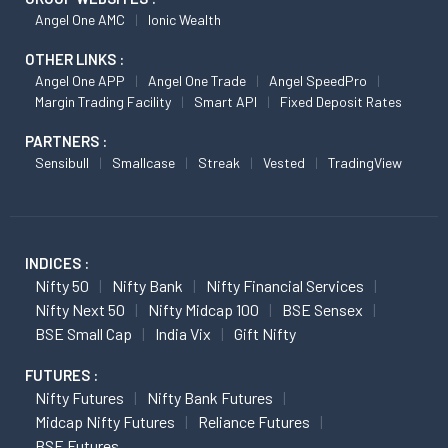
Angel One AMC
Ionic Wealth
OTHER LINKS :
Angel One APP
Angel One Trade
Angel SpeedPro
Margin Trading Facility
Smart API
Fixed Deposit Rates
PARTNERS :
Sensibull
Smallcase
Streak
Vested
TradingView
INDICES :
Nifty 50
Nifty Bank
Nifty Financial Services
Nifty Next 50
Nifty Midcap 100
BSE Sensex
BSE Small Cap
India Vix
Gift Nifty
FUTURES :
Nifty Futures
Nifty Bank Futures
Midcap Nifty Futures
Reliance Futures
BSE Futures