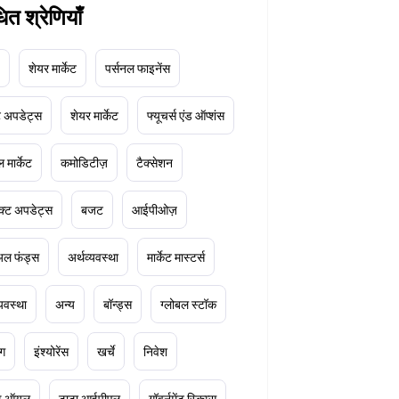
धित श्रेणियाँ
शेयर मार्केट
पर्सनल फाइनेंस
ेट अपडेट्स
शेयर मार्केट
फ्यूचर्स एंड ऑप्शंस
 मार्केट
कमोडिटीज़
टैक्सेशन
क्ट अपडेट्स
बजट
आईपीओज़
ुअल फंड्स
अर्थव्यवस्था
मार्केट मास्टर्स
्यवस्था
अन्य
बॉन्ड्स
ग्लोबल स्टॉक
ंग
इंश्योरेंस
खर्चे
निवेश
ूड ऑयल
टाटा आईपीएल
गॉवर्नमेंट स्किम्स