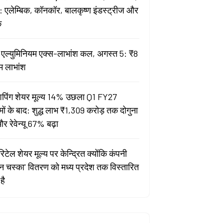
 एलेम्बिक, कॉनकॉर, बालकृष्ण इंडस्ट्रीज और
क
ता एल्युमिनियम एक्स-लाभांश कल, अगस्त 5: ₹8
म लाभांश
पिंग शेयर मूल्य 14% उछला Q1 FY27
मों के बाद: शुद्ध लाभ ₹1,309 करोड़ तक दोगुना
र रेवेन्यू 67% बढ़ा
िटेल शेयर मूल्य पर केन्द्रित क्योंकि कंपनी
यन चस्का' वितरण को मध्य प्रदेश तक विस्तारित
है