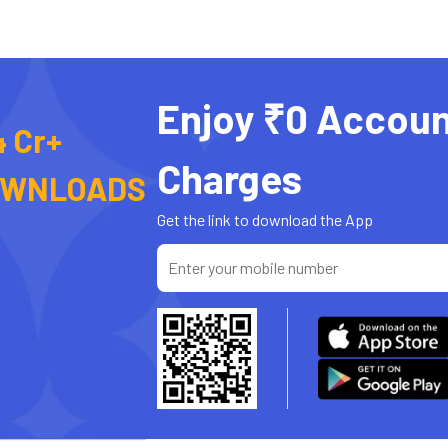
Enjoy ₹0 Accoun
4 Cr+
Charges
OWNLOADS
Get the link to download the App