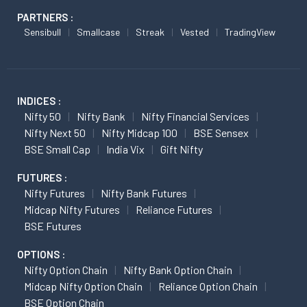
PARTNERS :
Sensibull
Smallcase
Streak
Vested
TradingView
INDICES :
Nifty 50
Nifty Bank
Nifty Financial Services
Nifty Next 50
Nifty Midcap 100
BSE Sensex
BSE Small Cap
India Vix
Gift Nifty
FUTURES :
Nifty Futures
Nifty Bank Futures
Midcap Nifty Futures
Reliance Futures
BSE Futures
OPTIONS :
Nifty Option Chain
Nifty Bank Option Chain
Midcap Nifty Option Chain
Reliance Option Chain
BSE Option Chain