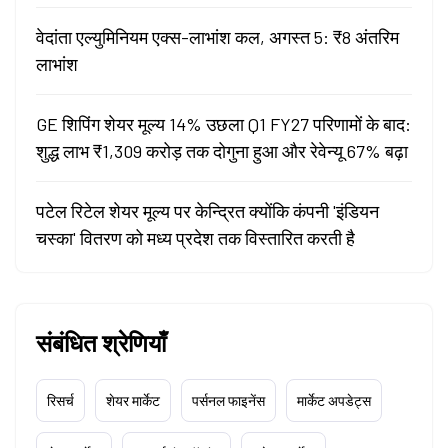
वेदांता एल्युमिनियम एक्स-लाभांश कल, अगस्त 5: ₹8 अंतरिम
लाभांश
GE शिपिंग शेयर मूल्य 14% उछला Q1 FY27 परिणामों के बाद:
शुद्ध लाभ ₹1,309 करोड़ तक दोगुना हुआ और रेवेन्यू 67% बढ़ा
पटेल रिटेल शेयर मूल्य पर केन्द्रित क्योंकि कंपनी 'इंडियन
चस्का' वितरण को मध्य प्रदेश तक विस्तारित करती है
संबंधित श्रेणियाँ
रिसर्च
शेयर मार्केट
पर्सनल फाइनेंस
मार्केट अपडेट्स