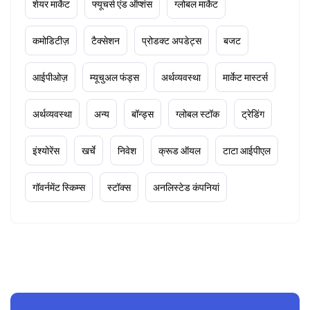
शेयर मार्केट
फ्यूचर्स एंड ऑप्शंस
ग्लोबल मार्केट
कमोडिटीज़
टैक्सेशन
प्रोडक्ट अपडेट्स
बजट
आईपीओज़
म्यूचुअल फंड्स
अर्थव्यवस्था
मार्केट मास्टर्स
अर्थव्यवस्था
अन्य
बॉन्ड्स
ग्लोबल स्टॉक
ट्रेडिंग
इंश्योरेंस
खर्चे
निवेश
क्रूड ऑयल
टाटा आईपीएल
गॉवर्नमेंट स्किम्स
स्टॉक्स
अनलिस्टेड कंपनियां