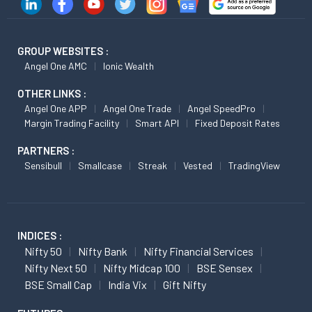
GROUP WEBSITES :
Angel One AMC
Ionic Wealth
OTHER LINKS :
Angel One APP
Angel One Trade
Angel SpeedPro
Margin Trading Facility
Smart API
Fixed Deposit Rates
PARTNERS :
Sensibull
Smallcase
Streak
Vested
TradingView
INDICES :
Nifty 50
Nifty Bank
Nifty Financial Services
Nifty Next 50
Nifty Midcap 100
BSE Sensex
BSE Small Cap
India Vix
Gift Nifty