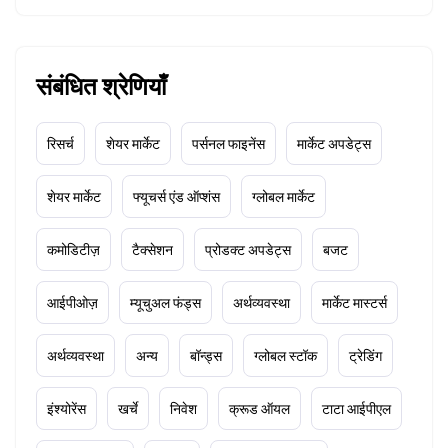
संबंधित श्रेणियाँ
रिसर्च
शेयर मार्केट
पर्सनल फाइनेंस
मार्केट अपडेट्स
शेयर मार्केट
फ्यूचर्स एंड ऑप्शंस
ग्लोबल मार्केट
कमोडिटीज़
टैक्सेशन
प्रोडक्ट अपडेट्स
बजट
आईपीओज़
म्यूचुअल फंड्स
अर्थव्यवस्था
मार्केट मास्टर्स
अर्थव्यवस्था
अन्य
बॉन्ड्स
ग्लोबल स्टॉक
ट्रेडिंग
इंश्योरेंस
खर्चे
निवेश
क्रूड ऑयल
टाटा आईपीएल