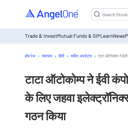
Suggestion will be p
Trade & Invest
Mutual Funds & SIP
Learn
News
P
›
›
›
›
होम पेज
समाचार
हिंदी
मार्केट अपडेट्स
टाटा ऑटोकोम्प ने ईवी 
टाटा ऑटोकोम्प ने ईवी कंपोन
के लिए जहवा इलेक्ट्रॉनिक्
गठन किया