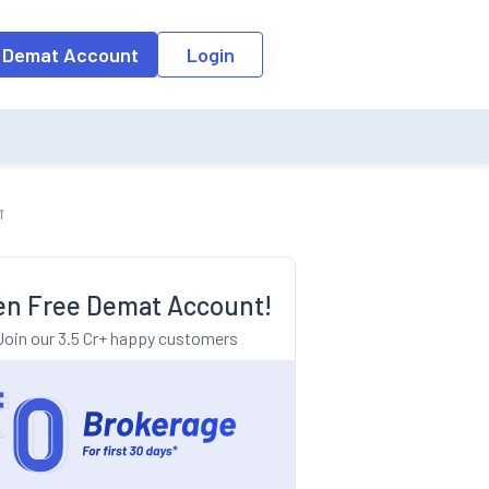
o the input field, the suggestion list will be updated as per the keyw
 Demat Account
Login
ा
n Free Demat Account!
Join our 3.5 Cr+ happy customers