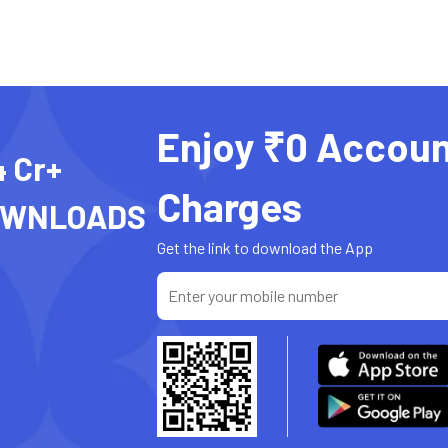
Enjoy ₹0 Accoun
4 Cr+
Charges
OWNLOADS
Get the link to download the App