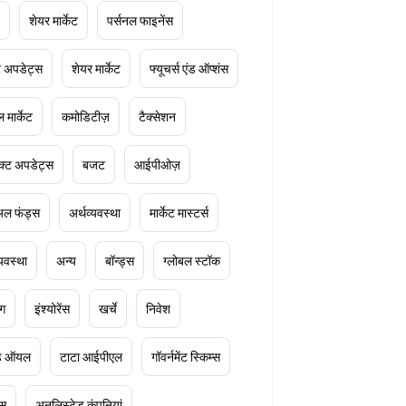
शेयर मार्केट
पर्सनल फाइनेंस
ेट अपडेट्स
शेयर मार्केट
फ्यूचर्स एंड ऑप्शंस
 मार्केट
कमोडिटीज़
टैक्सेशन
क्ट अपडेट्स
बजट
आईपीओज़
ुअल फंड्स
अर्थव्यवस्था
मार्केट मास्टर्स
्यवस्था
अन्य
बॉन्ड्स
ग्लोबल स्टॉक
ंग
इंश्योरेंस
खर्चे
निवेश
ूड ऑयल
टाटा आईपीएल
गॉवर्नमेंट स्किम्स
्स
अनलिस्टेड कंपनियां