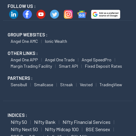
FOLLOW US :
GROUP WEBSITES :
Angel One AMC
Ionic Wealth
OTHER LINKS :
Angel One APP
Angel One Trade
Angel SpeedPro
Margin Trading Facility
Smart API
Fixed Deposit Rates
PARTNERS :
Sensibull
Smallcase
Streak
Vested
TradingView
INDICES :
Nifty 50
Nifty Bank
Nifty Financial Services
Nifty Next 50
Nifty Midcap 100
BSE Sensex