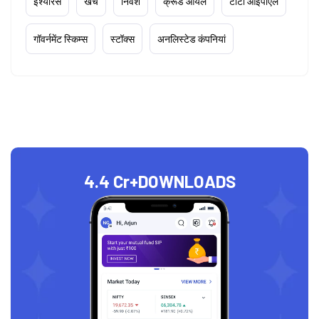
इंश्योरेंस
खर्चे
निवेश
क्रूड ऑयल
टाटा आईपीएल
गॉवर्नमेंट स्किम्स
स्टॉक्स
अनलिस्टेड कंपनियां
4.4 Cr+
DOWNLOADS