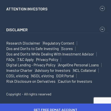
ATTENTION INVESTORS
DISCLAIMER
Research Disclaimer
Regulatory Content
Dos and Don'ts to Safe Investing
Scores
Dos and Don'ts While Dealing With Investment Advisor
FAQs
T&C Apply
Privacy Policy
Digital Lending - Privacy Policy
AngelOne Personal Loans
Investor Charter
Advisory for Investors
NCL Collateral
CDSL eVoting
NSDL eVoting
ODR Portal
Risk Disclosure on Derivatives
Caution for Investors
Copyright - All rights reserved
GET FREE DEMAT ACCOUNT